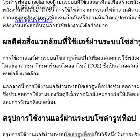
โซล่ารูฟท็อป (solar roof) เป็นระบบที่ใช้แสงอาทิตย์เพื่อสร้
ไม่มีสินค้าในตะกร้า
พลังงานที่ไม่สะอาด เช่น การใช้ไฟฟ้าจากกระแสไฟฟ้าส่วนตัว แล
จากแหล่งพลังงานฟอสซิลเช่นน้ำมันหรือถ่านหิน โดยอุปกรณ์แอร์จะ
กลับสู่หน้าร้านค้า
พลังงานและลดต้นทุนการใช้พลังงานได้อย่างมาก
ผลดีต่อสิ่งแวดล้อมที่ใช้แอร์ผ่านระบบโซล่า
การใช้งานแอร์ผ่านระบบ
โซล่ารูฟท็อป
ไม่เพียงแค่ลดการใช้พลังง
ไม่สะอาด เช่น ก๊าซคาร์บอนไดออกไซด์ (CO2) ซึ่งเป็นส่วนผสม
ทบต่อสิ่งแวดล้อม
นอกจากนี้ การใช้งานแอร์ผ่านระบบโซล่ารูฟท็อปยังช่วยลดการผ
ซึ่งช่วยลดการใช้งานของวัสดุอิเล็กทรอนิกส์และการก่อให้เกิด
และการรักษาสิ่งแวดล้อม
สรุปการใช้งานแอร์ผ่านระบบโซล่ารูฟท็อป
สรุปการใช้งานแอร์ผ่านระบบ
โซล่ารูฟท็อป
เป็นวิธีหนึ่งในการป