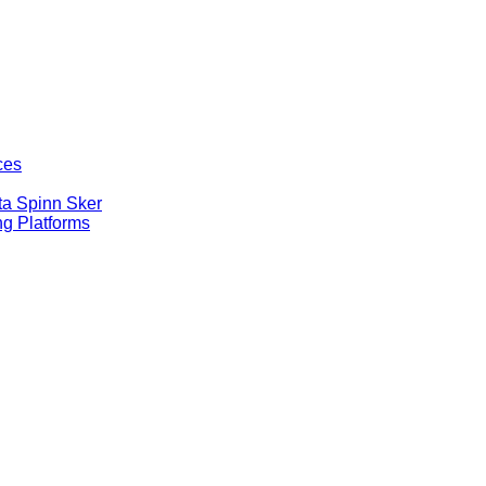
ces
ta Spinn Sker
g Platforms