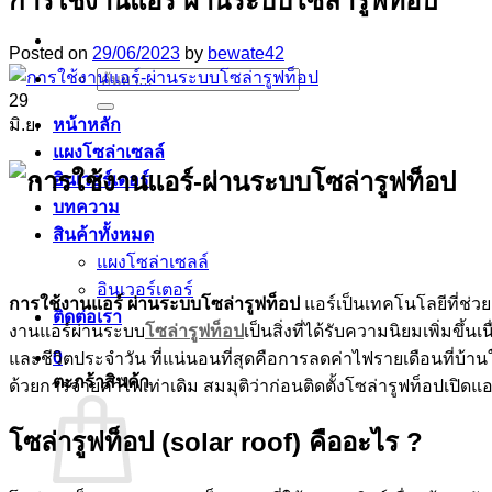
การใช้งานแอร์ ผ่านระบบโซล่ารูฟท็อป
Posted on
29/06/2023
by
bewate42
ค้นหา:
29
มิ.ย.
หน้าหลัก
แผงโซล่าเซลล์
อินเวอร์เตอร์
บทความ
สินค้าทั้งหมด
แผงโซล่าเซลล์
อินเวอร์เตอร์
การใช้งานแอร์ ผ่านระบบโซล่ารูฟท็อป
แอร์เป็นเทคโนโลยีที่ช
ติดต่อเรา
งานแอร์ผ่านระบบ
โซล่ารูฟท็อป
เป็นสิ่งที่ได้รับความนิยมเพิ่มข
0
และชีวิตประจำวัน ที่แน่นอนที่สุดคือการลดค่าไฟรายเดือนที่บ้า
ตะกร้าสินค้า
ด้วยการจ่ายค่าไฟเท่าเดิม สมมุติว่าก่อนติดตั้งโซล่ารูฟท็อปเปิดแ
โซล่ารูฟท็อป (solar roof) คืออะไร ?