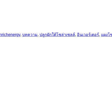
nrichenergy
,
บทความ
,
ปลูกผักใต้โซล่าเซลล์
,
อินเวอร์เตอร์
,
แผงโซ