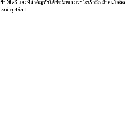
ไฟฟ้าใช้ฟรี และที่สำคัญทำให้พืชผักของเราโตเร็วอีก ถ้าสนใจติด
โซล่ารูฟท็อป