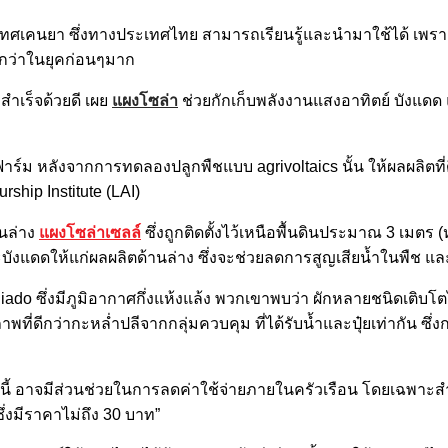
ะเทศเคนยา ซึ่งทางประเทศไทย สามารถเรียนรู้และนำมาใช้ได้ เพ
กกว่าในยุคก่อนๆมาก
ำเร็จด้วยดี เผย
แผงโซล่า
ช่วยกักเก็บพลังงานแสงอาทิตย์ บังแดด 
าร์ม หลังจากการทดลองปลูกพืชแบบ agrivoltaics นั้น ให้ผลผลิตที
rship Institute (LAI)
านล่าง
แผงโซล่าเซลล์
ซึ่งถูกติดตั้งไว้เหนือพื้นดินประมาณ 3 เมตร 
ังแดดให้แก่ผลผลิตด้านล่าง ซึ่งจะช่วยลดการสูญเสียน้ำในพืช แล
iado ซึ่งมีภูมิอากาศกึ่งแห้งแล้ง พวกเขาพบว่า ผักหลายชนิดเติบโตได
าพที่ดีกว่ากะหล่ำปลีจากกลุ่มควบคุม ที่ได้รับน้ำและปุ๋ยเท่ากัน ซึ
ีนี้ อาจมีส่วนช่วยในการลดค่าใช้จ่ายภายในครัวเรือน โดยเฉพาะสำหรั
ซึ่งมีราคาไม่ถึง 30 บาท”