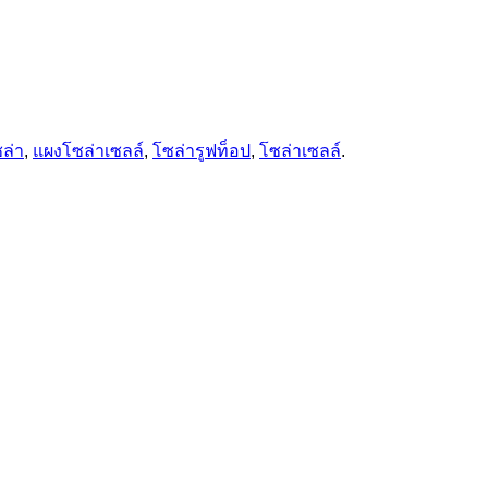
ล่า
,
แผงโซล่าเซลล์
,
โซล่ารูฟท็อป
,
โซล่าเซลล์
.