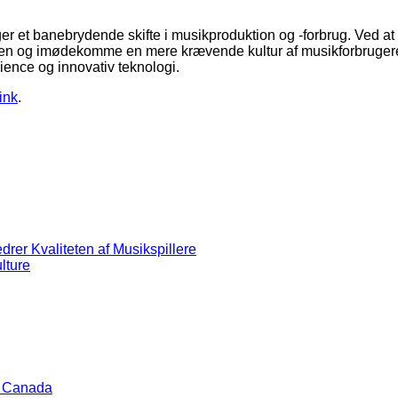
 et banebrydende skifte i musikproduktion og -forbrug. Ved at 
eten og imødekomme en mere krævende kultur af musikforbrugere.
cience og innovativ teknologi.
ink
.
rer Kvaliteten af Musikspillere
lture
, Canada