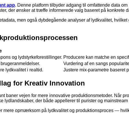
nt app
. Denne platform tilbyder adgang til omfattende data om m
ter, der ønsker at træffe informerede valg baseret på konkrete d
adata, men også dybdegående analyser af lydkvalitet, hvilket gø
sikproduktionsprocessen
e
pons og lydstyrkeforestillinger.
Producere kan matche en specifik
 brugeranmeldelser.
Vurdering af en sangs popularite
e lydkvalitet i realtid.
Justere mix-parametre baseret på
ag for Kreativ Innovation
baner vejen for mere innovative produktionsmetoder. Når prod
e lydlandskaber, der både appellerer til purister og mainstream
iver mere opmærksom på lydkvalitet og produktionsproces — hvilke