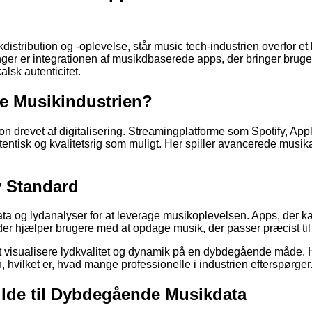
kdistribution og -oplevelse, står music tech-industrien overfor et
r er integrationen af musikdbaserede apps, der bringer brugere
alsk autenticitet.
ne Musikindustrien?
n drevet af digitalisering. Streamingplatforme som Spotify, App
utentisk og kvalitetsrig som muligt. Her spiller avancerede musi
y Standard
a og lydanalyser for at leverage musikoplevelsen. Apps, der kan
 der hjælper brugere med at opdage musik, der passer præcist ti
at visualisere lydkvalitet og dynamik på en dybdegående måde. H
, hvilket er, hvad mange professionelle i industrien efterspørger
ilde til Dybdegående Musikdata