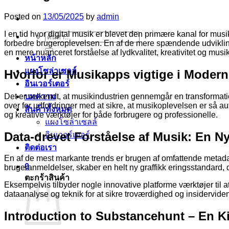
Posted on
13/05/2025
by
admin
I en tid hvor digital musik er blevet den primære kanal for musi
ค้นหา:
forbedre brugeroplevelsen. En af de mere spændende udviklinge
en mere nuanceret forståelse af lydkvalitet, kreativitet og musik
หน้าหลัก
แผงโซล่าเซลล์
Hvorfor er Musikapps vigtige i Moder
อินเวอร์เตอร์
Det er velkendt, at musikindustrien gennemgår en transformatio
บทความ
over for udfordringer med at sikre, at musikoplevelsen er så a
สินค้าทั้งหมด
og kreative værktøjer for både forbrugere og professionelle.
แผงโซล่าเซลล์
Data-drevet Forståelse af Musik: En N
อินเวอร์เตอร์
ติดต่อเรา
En af de mest markante trends er brugen af omfattende metadat
0
brugeranmeldelser, skaber en helt ny graffikk eringsstandard,
ตะกร้าสินค้า
Eksempelvis tilbyder nogle innovative platforme værktøjer til 
dataanalyse og teknik for at sikre troværdighed og insiderviden
Introduction to Substancehunt – En K