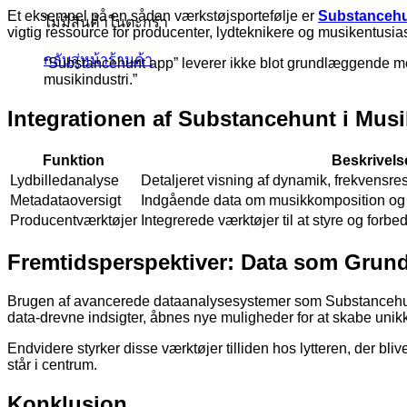
Et eksempel på en sådan værkstøjsportefølje er
Substancehu
ไม่มีสินค้าในตะกร้า
vigtig ressource for producenter, lydteknikere og musikentusias
กลับสู่หน้าร้านค้า
“Substancehunt app” leverer ikke blot grundlæggende met
musikindustri.”
Integrationen af Substancehunt i Mu
Funktion
Beskrivels
Lydbilledanalyse
Detaljeret visning af dynamik, frekvensres
Metadataoversigt
Indgående data om musikkomposition og
Producentværktøjer
Integrerede værktøjer til at styre og forbedr
Fremtidsperspektiver: Data som Grundl
Brugen af avancerede dataanalysesystemer som Substancehunt 
data-drevne indsigter, åbnes nye muligheder for at skabe unikk
Endvidere styrker disse værktøjer tilliden hos lytteren, der bl
står i centrum.
Konklusion