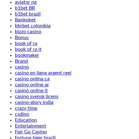
aviator ng
b1bet BR
b1bet brazil
Bankobet
bbrbet colombia
bizzo casino
Bonus
book of ra
book of ra it
bookmaker
Brand
casino
casino en ligne argent reel
casino onlina ca
casino online ar
casinò online it
casino svensk licens
casino-glory india
crazy time
csdino
Education
Entertainment
Fair Go Casino
fortune tiger brazil