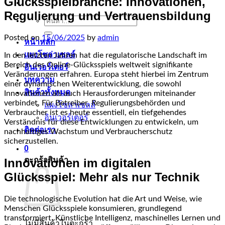
Glücksspielbranche: Innovationen,
Regulierung und Vertrauensbildung
ค้นหา:
Posted on
15/06/2025
by
admin
หน้าหลัก
แผงโซล่าเซลล์
In den letzten Jahren hat die regulatorische Landschaft im
Bereich des Online-Glücksspiels weltweit signifikante
อินเวอร์เตอร์
Veränderungen erfahren. Europa steht hierbei im Zentrum
บทความ
einer dynamischen Weiterentwicklung, die sowohl
สินค้าทั้งหมด
Innovationen als auch Herausforderungen miteinander
verbindet. Für Betreiber, Regulierungsbehörden und
แผงโซล่าเซลล์
Verbraucher ist es heute essentiell, ein tiefgehendes
อินเวอร์เตอร์
Verständnis für diese Entwicklungen zu entwickeln, um
ติดต่อเรา
nachhaltiges Wachstum und Verbraucherschutz
sicherzustellen.
0
ตะกร้าสินค้า
Innovationen im digitalen
Glücksspiel: Mehr als nur Technik
Die technologische Evolution hat die Art und Weise, wie
Menschen Glücksspiele konsumieren, grundlegend
transformiert. Künstliche Intelligenz, maschinelles Lernen und
ไม่มีสินค้าในตะกร้า