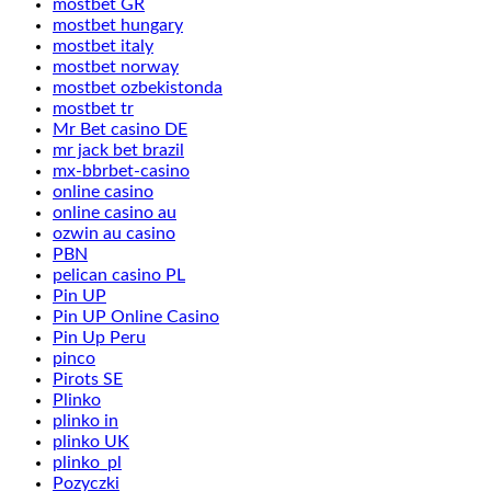
mostbet GR
mostbet hungary
mostbet italy
mostbet norway
mostbet ozbekistonda
mostbet tr
Mr Bet casino DE
mr jack bet brazil
mx-bbrbet-casino
online casino
online casino au
ozwin au casino
PBN
pelican casino PL
Pin UP
Pin UP Online Casino
Pin Up Peru
pinco
Pirots SE
Plinko
plinko in
plinko UK
plinko_pl
Pozyczki