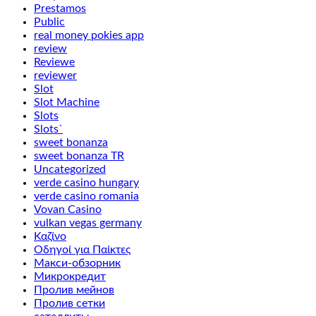
Prestamos
Public
real money pokies app
review
Reviewe
reviewer
Slot
Slot Machine
Slots
Slots`
sweet bonanza
sweet bonanza TR
Uncategorized
verde casino hungary
verde casino romania
Vovan Casino
vulkan vegas germany
Καζίνο
Οδηγοί για Παίκτες
Макси-обзорник
Микрокредит
Пролив мейнов
Пролив сетки