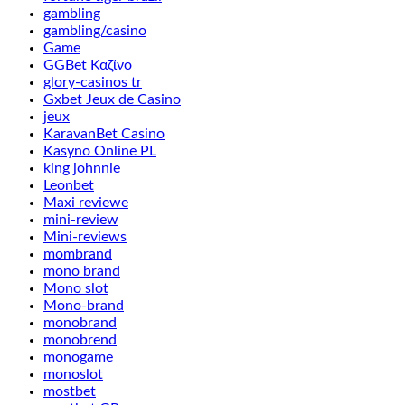
gambling
gambling/casino
Game
GGBet Καζίνο
glory-casinos tr
Gxbet Jeux de Casino
jeux
KaravanBet Casino
Kasyno Online PL
king johnnie
Leonbet
Maxi reviewe
mini-review
Mini-reviews
mombrand
mono brand
Mono slot
Mono-brand
monobrand
monobrend
monogame
monoslot
mostbet