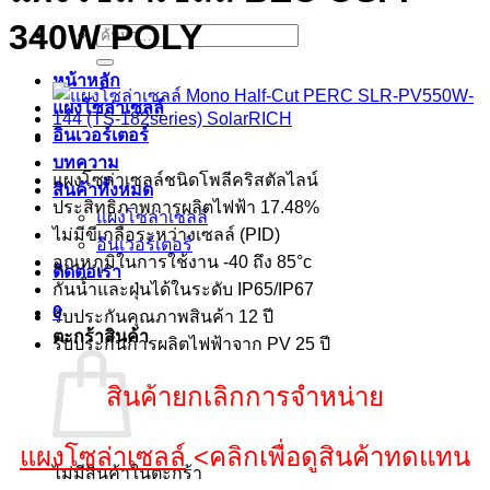
340W POLY
ค้นหา:
หน้าหลัก
แผงโซล่าเซลล์
อินเวอร์เตอร์
บทความ
แผงโซล่าเซลล์ชนิดโพลีคริสตัลไลน์
สินค้าทั้งหมด
ประสิทธิภาพการผลิตไฟฟ้า 17.48%
แผงโซล่าเซลล์
ไม่มีขีเกลือระหว่างเซลล์ (PID)
อินเวอร์เตอร์
อุณหภูมิในการใช้งาน -40 ถึง 85°c
ติดต่อเรา
กันน้ำและฝุ่นได้ในระดับ IP65/IP67
0
รับประกันคุณภาพสินค้า 12 ปี
ตะกร้าสินค้า
รับประกันการผลิตไฟฟ้าจาก PV 25 ปี
สินค้ายกเลิกการจำหน่าย
แผงโซล่าเซลล์
<คลิกเพื่อดูสินค้าทดแทน
ไม่มีสินค้าในตะกร้า