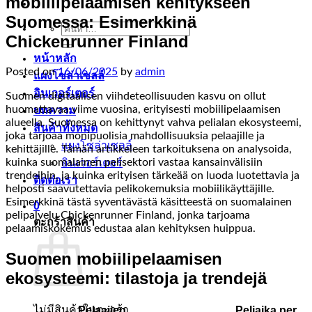
mobiilipelaamisen kehitykseen
Suomessa: Esimerkkinä
ค้นหา:
Chickenrunner Finland
หน้าหลัก
Posted on
16/06/2025
by
admin
แผงโซล่าเซลล์
อินเวอร์เตอร์
Suomen digitaalisen viihdeteollisuuden kasvu on ollut
huomattavaa viime vuosina, erityisesti mobiilipelaamisen
บทความ
alueella. Suomessa on kehittynyt vahva pelialan ekosysteemi,
สินค้าทั้งหมด
joka tarjoaa monipuolisia mahdollisuuksia pelaajille ja
แผงโซล่าเซลล์
kehittäjille. Tämän artikkeleen tarkoituksena on analysoida,
kuinka suomalainen pelisektori vastaa kansainvälisiin
อินเวอร์เตอร์
trendeihin, ja kuinka erityisen tärkeää on luoda luotettavia ja
ติดต่อเรา
helposti saavutettavia pelikokemuksia mobiilikäyttäjille.
Esimerkkinä tästä syventävästä käsitteestä on suomalainen
0
pelipalvelu Chickenrunner Finland, jonka tarjoama
ตะกร้าสินค้า
pelaamiskokemus edustaa alan kehityksen huippua.
Suomen mobiilipelaamisen
ekosysteemi: tilastoja ja trendejä
Pelaajien
Peliaika per
ไม่มีสินค้าในตะกร้า