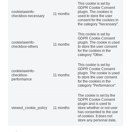
This cookie is set by
GDPR Cookie Consent
cookielawinfo-
plugin. The cookies is
11 months
checkbox-necessary
used to store the user
consent for the cookies in
the category "Necessary".
This cookie is set by
GDPR Cookie Consent
cookielawinfo-
plugin. The cookie is used
11 months
checkbox-others
to store the user consent
for the cookies in the
category "Other.
This cookie is set by
GDPR Cookie Consent
cookielawinfo-
plugin. The cookie is used
checkbox-
11 months
to store the user consent
performance
for the cookies in the
category "Performance".
The cookie is set by the
GDPR Cookie Consent
plugin and is used to
viewed_cookie_policy
11 months
store whether or not user
has consented to the use
of cookies. It does not
store any personal data.