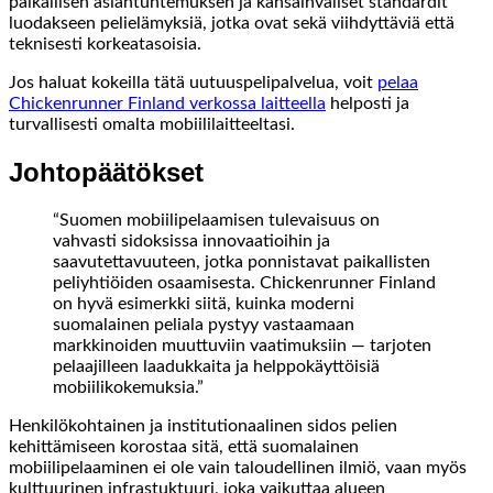
paikallisen asiantuntemuksen ja kansainväliset standardit
luodakseen pelielämyksiä, jotka ovat sekä viihdyttäviä että
teknisesti korkeatasoisia.
Jos haluat kokeilla tätä uutuuspelipalvelua, voit
pelaa
Chickenrunner Finland verkossa laitteella
helposti ja
turvallisesti omalta mobiililaitteeltasi.
Johtopäätökset
“Suomen mobiilipelaamisen tulevaisuus on
vahvasti sidoksissa innovaatioihin ja
saavutettavuuteen, jotka ponnistavat paikallisten
peliyhtiöiden osaamisesta. Chickenrunner Finland
on hyvä esimerkki siitä, kuinka moderni
suomalainen peliala pystyy vastaamaan
markkinoiden muuttuviin vaatimuksiin — tarjoten
pelaajilleen laadukkaita ja helppokäyttöisiä
mobiilikokemuksia.”
Henkilökohtainen ja institutionaalinen sidos pelien
kehittämiseen korostaa sitä, että suomalainen
mobiilipelaaminen ei ole vain taloudellinen ilmiö, vaan myös
kulttuurinen infrastuktuuri, joka vaikuttaa alueen