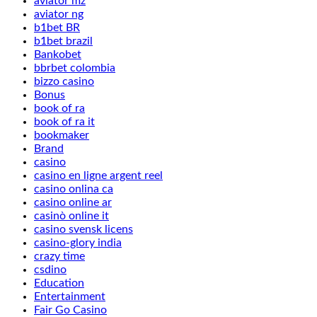
aviator mz
aviator ng
b1bet BR
b1bet brazil
Bankobet
bbrbet colombia
bizzo casino
Bonus
book of ra
book of ra it
bookmaker
Brand
casino
casino en ligne argent reel
casino onlina ca
casino online ar
casinò online it
casino svensk licens
casino-glory india
crazy time
csdino
Education
Entertainment
Fair Go Casino