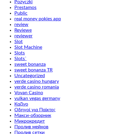
Pozyczki
Prestamos
Public
real money pokies app
review
Reviewe
reviewer
Slot
Slot Machine
Slots
Slots`
sweet bonanza
sweet bonanza TR
Uncategorized
verde casino hungary
verde casino romania
Vovan Casino
vulkan vegas germany
Καζίνο
Οδηγοί για Παίκτες
Макси-обзорник
Микрокредит
Пролив мейнов
Пролив сетки