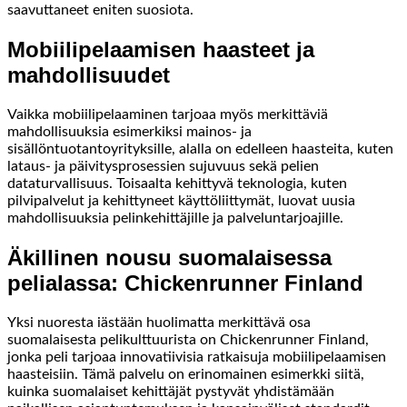
saavuttaneet eniten suosiota.
Mobiilipelaamisen haasteet ja
mahdollisuudet
Vaikka mobiilipelaaminen tarjoaa myös merkittäviä
mahdollisuuksia esimerkiksi mainos- ja
sisällöntuotantoyrityksille, alalla on edelleen haasteita, kuten
lataus- ja päivitysprosessien sujuvuus sekä pelien
dataturvallisuus. Toisaalta kehittyvä teknologia, kuten
pilvipalvelut ja kehittyneet käyttöliittymät, luovat uusia
mahdollisuuksia pelinkehittäjille ja palveluntarjoajille.
Äkillinen nousu suomalaisessa
pelialassa: Chickenrunner Finland
Yksi nuoresta iästään huolimatta merkittävä osa
suomalaisesta pelikulttuurista on Chickenrunner Finland,
jonka peli tarjoaa innovatiivisia ratkaisuja mobiilipelaamisen
haasteisiin. Tämä palvelu on erinomainen esimerkki siitä,
kuinka suomalaiset kehittäjät pystyvät yhdistämään