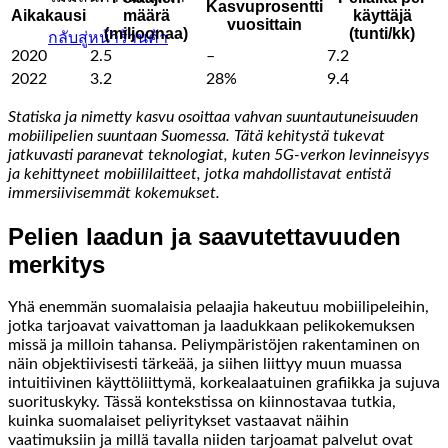
Kasvuprosentti
Aikakausi
määrä
käyttäjä
vuosittain
(miljoonaa)
(tunti/kk)
กลับสู่หน้าร้านค้า
2020
2.5
–
7.2
2022
3.2
28%
9.4
Statiska ja nimetty kasvu osoittaa vahvan suuntautuneisuuden
mobiilipelien suuntaan Suomessa. Tätä kehitystä tukevat
jatkuvasti paranevat teknologiat, kuten 5G-verkon levinneisyys
ja kehittyneet mobiililaitteet, jotka mahdollistavat entistä
immersiivisemmät kokemukset.
Pelien laadun ja saavutettavuuden
merkitys
Yhä enemmän suomalaisia pelaajia hakeutuu mobiilipeleihin,
jotka tarjoavat vaivattoman ja laadukkaan pelikokemuksen
missä ja milloin tahansa. Peliympäristöjen rakentaminen on
näin objektiivisesti tärkeää, ja siihen liittyy muun muassa
intuitiivinen käyttöliittymä, korkealaatuinen grafiikka ja sujuva
suorituskyky. Tässä kontekstissa on kiinnostavaa tutkia,
kuinka suomalaiset peliyritykset vastaavat näihin
vaatimuksiin ja millä tavalla niiden tarjoamat palvelut ovat