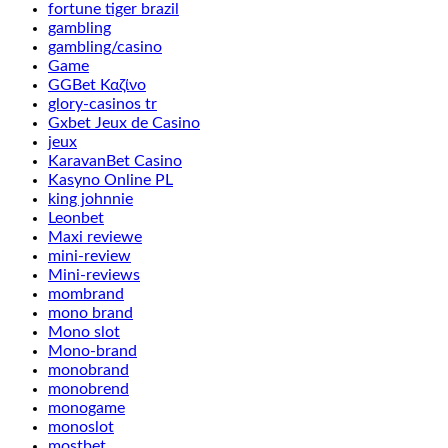
fortune tiger brazil
gambling
gambling/casino
Game
GGBet Καζίνο
glory-casinos tr
Gxbet Jeux de Casino
jeux
KaravanBet Casino
Kasyno Online PL
king johnnie
Leonbet
Maxi reviewe
mini-review
Mini-reviews
mombrand
mono brand
Mono slot
Mono-brand
monobrand
monobrend
monogame
monoslot
mostbet