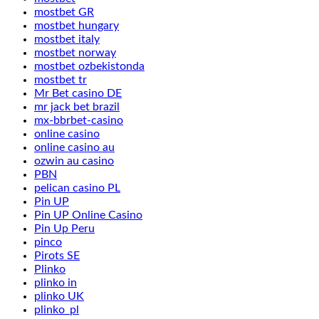
mostbet GR
mostbet hungary
mostbet italy
mostbet norway
mostbet ozbekistonda
mostbet tr
Mr Bet casino DE
mr jack bet brazil
mx-bbrbet-casino
online casino
online casino au
ozwin au casino
PBN
pelican casino PL
Pin UP
Pin UP Online Casino
Pin Up Peru
pinco
Pirots SE
Plinko
plinko in
plinko UK
plinko_pl