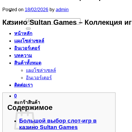
Posted on
18/02/2026
by
admin
Казино Sultan Games – Коллекция и
ค้นหา:
หน้าหลัก
แผงโซล่าเซลล์
อินเวอร์เตอร์
บทความ
สินค้าทั้งหมด
แผงโซล่าเซลล์
อินเวอร์เตอร์
ติดต่อเรา
0
ตะกร้าสินค้า
Содержимое
Большой выбор слот-игр в
казино Sultan Games