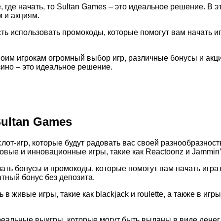
те, где начать, то Sultan Games – это идеальное решение. 
м и акциям.
ть использовать промокоды, которые помогут вам начать и
своим игрокам огромный выбор игр, различные бонусы и акц
зино – это идеальное решение.
ultan Games
от-игр, которые будут радовать вас своей разнообразность
е новые и инновационные игры, такие как Reactoonz и Jammin’
учать бонусы и промокоды, которые помогут вам начать иг
тный бонус без депозита.
 в живые игры, такие как blackjack и roulette, а также в и
реальные выигры, которые могут быть выданы в виде денег 