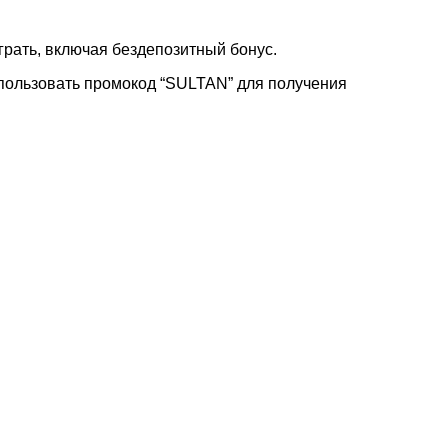
играть, включая бездепозитный бонус.
спользовать промокод “SULTAN” для получения