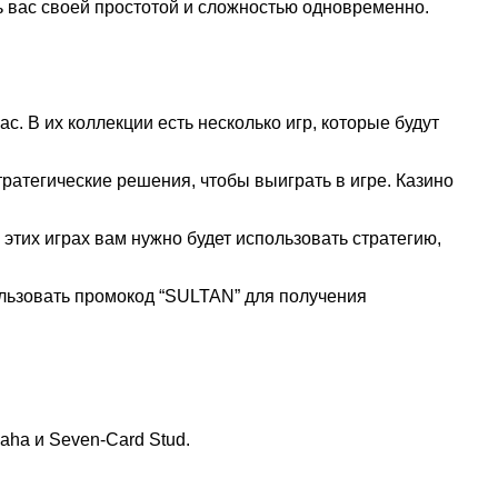
ть вас своей простотой и сложностью одновременно.
с. В их коллекции есть несколько игр, которые будут
тратегические решения, чтобы выиграть в игре. Казино
 В этих играх вам нужно будет использовать стратегию,
ользовать промокод “SULTAN” для получения
aha и Seven-Card Stud.