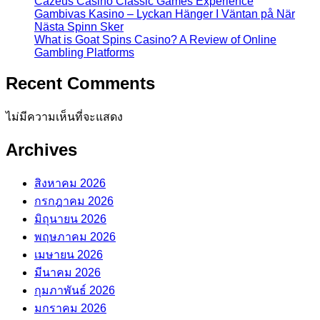
Cazeus Casino Classic Games Experience
Gambivas Kasino – Lyckan Hänger I Väntan på När
Nästa Spinn Sker
What is Goat Spins Casino? A Review of Online
Gambling Platforms
Recent Comments
ไม่มีความเห็นที่จะแสดง
Archives
สิงหาคม 2026
กรกฎาคม 2026
มิถุนายน 2026
พฤษภาคม 2026
เมษายน 2026
มีนาคม 2026
กุมภาพันธ์ 2026
มกราคม 2026