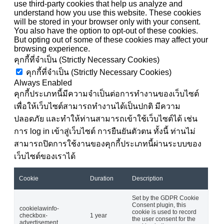
use third-party cookies that help us analyze and
understand how you use this website. These cookies
will be stored in your browser only with your consent.
You also have the option to opt-out of these cookies.
But opting out of some of these cookies may affect your
browsing experience.
คุกกี้ที่จำเป็น (Strictly Necessary Cookies)
คุกกี้ที่จำเป็น (Strictly Necessary Cookies)
Always Enabled
คุกกี้ประเภทนี้มีความจำเป็นต่อการทำงานของเว็บไซต์
เพื่อให้เว็บไซต์สามารถทำงานได้เป็นปกติ มีความ
ปลอดภัย และทำให้ท่านสามารถเข้าใช้เว็บไซต์ได้ เช่น
การ log in เข้าสู่เว็บไซต์ การยืนยันตัวตน ทั้งนี้ ท่านไม่
สามารถปิดการใช้งานของคุกกี้ประเภทนี้ผ่านระบบของ
เว็บไซต์ของเราได้
Cookie
Duration
Description
Set by the GDPR Cookie
Consent plugin, this
cookielawinfo-
cookie is used to record
checkbox-
1 year
the user consent for the
advertisement