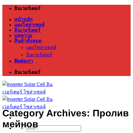
ข้าม
อินเวอร์เตอร์
ไป
หน้าหลัก
ยัง
แผงโซล่าเซลล์
อินเวอร์เตอร์
เนื้อหา
บทความ
สินค้าทั้งหมด
แผงโซล่าเซลล์
อินเวอร์เตอร์
ติดต่อเรา
อินเวอร์เตอร์
Category Archives:
Пролив
мейнов
ค้นหา: