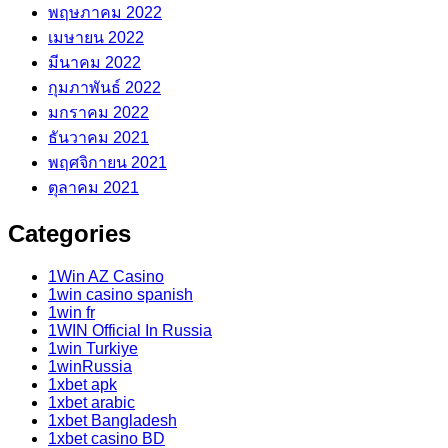
พฤษภาคม 2022
เมษายน 2022
มีนาคม 2022
กุมภาพันธ์ 2022
มกราคม 2022
ธันวาคม 2021
พฤศจิกายน 2021
ตุลาคม 2021
Categories
1Win AZ Casino
1win casino spanish
1win fr
1WIN Official In Russia
1win Turkiye
1winRussia
1xbet apk
1xbet arabic
1xbet Bangladesh
1xbet casino BD