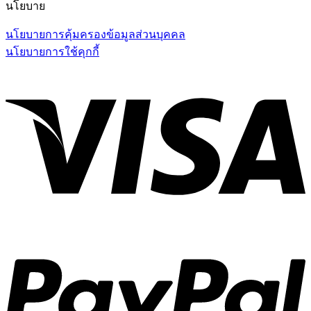
นโยบาย
นโยบายการคุ้มครองข้อมูลส่วนบุคคล
นโยบายการใช้คุกกี้