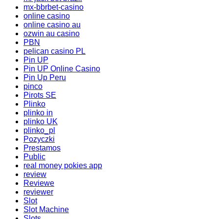
mx-bbrbet-casino
online casino
online casino au
ozwin au casino
PBN
pelican casino PL
Pin UP
Pin UP Online Casino
Pin Up Peru
pinco
Pirots SE
Plinko
plinko in
plinko UK
plinko_pl
Pozyczki
Prestamos
Public
real money pokies app
review
Reviewe
reviewer
Slot
Slot Machine
Slots