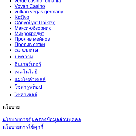
verde casino romania
Vovan Casino
vulkan vegas germany
Καζίνο
Οδηγοί για Παίκτες
Макси-обзорник
Микрокредит
Пролив мейнов
Пролив сетки
сателлиты
บทความ
อินเวอร์เตอร์
เทคโนโลยี
แผงโซล่าเซลล์
โซล่ารูฟท็อป
โซล่าเซลล์
นโยบาย
นโยบายการคุ้มครองข้อมูลส่วนบุคคล
นโยบายการใช้คุกกี้