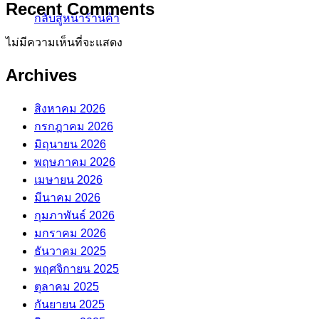
Recent Comments
กลับสู่หน้าร้านค้า
ไม่มีความเห็นที่จะแสดง
Archives
สิงหาคม 2026
กรกฎาคม 2026
มิถุนายน 2026
พฤษภาคม 2026
เมษายน 2026
มีนาคม 2026
กุมภาพันธ์ 2026
มกราคม 2026
ธันวาคม 2025
พฤศจิกายน 2025
ตุลาคม 2025
กันยายน 2025