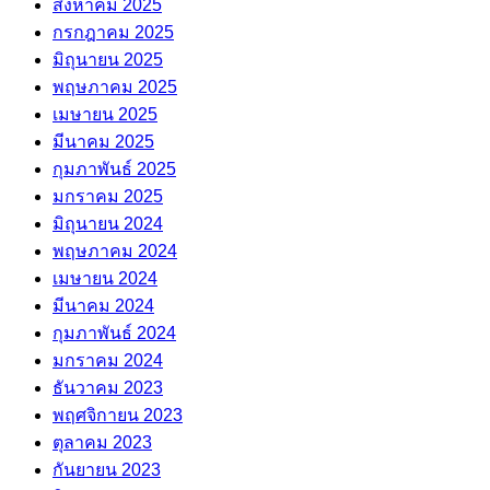
สิงหาคม 2025
กรกฎาคม 2025
มิถุนายน 2025
พฤษภาคม 2025
เมษายน 2025
มีนาคม 2025
กุมภาพันธ์ 2025
มกราคม 2025
มิถุนายน 2024
พฤษภาคม 2024
เมษายน 2024
มีนาคม 2024
กุมภาพันธ์ 2024
มกราคม 2024
ธันวาคม 2023
พฤศจิกายน 2023
ตุลาคม 2023
กันยายน 2023