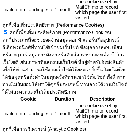
The cookie is set by
MailChimp to record
mailchimp_landing_site
1 month
which page the user first
visited.
คุกกี้เพื่อเพิ่มประสิทธิภาพ (Performance Cookies)
คุกกี้เพื่อเพิ่มประสิทธิภาพ (Performance Cookies)
คุกกี้ประเภทนี้จะช่วยจดจำข้อมูลคอมพิวเตอร์หรืออุปกรณ์
อิเล็กทรอนิกส์ที่ท่านใช้เข้าชมเว็บไซต์ ข้อมูลการลงทะเบียน
หรือ log in ข้อมูลการตั้งค่าหรือตัวเลือกที่ท่านเคยเลือกไว้บน
เว็บไซต์ เช่น ภาษาที่แสดงบนเว็บไซต์ ที่อยู่สำหรับจัดส่งสินค้า
เพื่อให้ท่านสามารถใช้งานเว็บไซต์ได้สะดวกยิ่งขึ้น โดยไม่ต้อง
ให้ข้อมูลหรือตั้งค่าใหม่ทุกครั้งที่ท่านเข้าใช้เว็บไซต์ ทั้งนี้ หาก
ท่านไม่ยินยอมให้เราใช้คุกกี้ประเภทนี้ ท่านอาจใช้งานเว็บไซต์
ได้ไม่สะดวกและไม่เต็มประสิทธิภาพ
Cookie
Duration
Description
The cookie is set by
MailChimp to record
mailchimp_landing_site
1 month
which page the user first
visited.
คุกกี้เพื่อการวิเคราะห์ (Analytic Cookies)