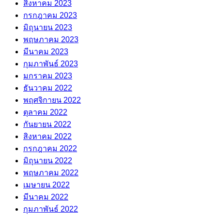
สิงหาคม 2023
กรกฎาคม 2023
มิถุนายน 2023
พฤษภาคม 2023
มีนาคม 2023
กุมภาพันธ์ 2023
มกราคม 2023
ธันวาคม 2022
พฤศจิกายน 2022
ตุลาคม 2022
กันยายน 2022
สิงหาคม 2022
กรกฎาคม 2022
มิถุนายน 2022
พฤษภาคม 2022
เมษายน 2022
มีนาคม 2022
กุมภาพันธ์ 2022