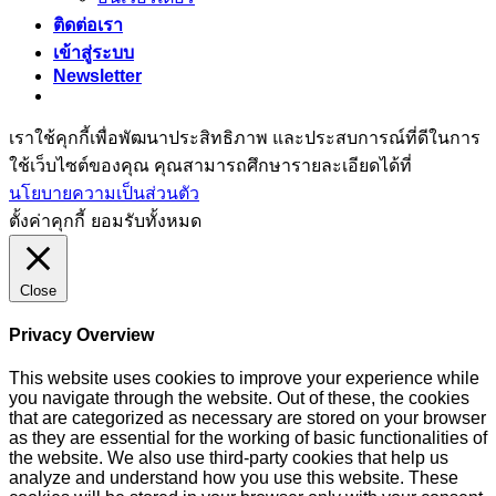
ติดต่อเรา
เข้าสู่ระบบ
Newsletter
เราใช้คุกกี้เพื่อพัฒนาประสิทธิภาพ และประสบการณ์ที่ดีในการ
ใช้เว็บไซต์ของคุณ คุณสามารถศึกษารายละเอียดได้ที่
นโยบายความเป็นส่วนตัว
ตั้งค่าคุกกี้
ยอมรับทั้งหมด
Close
Privacy Overview
This website uses cookies to improve your experience while
you navigate through the website. Out of these, the cookies
that are categorized as necessary are stored on your browser
as they are essential for the working of basic functionalities of
the website. We also use third-party cookies that help us
analyze and understand how you use this website. These