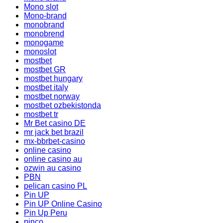
Mono slot
Mono-brand
monobrand
monobrend
monogame
monoslot
mostbet
mostbet GR
mostbet hungary
mostbet italy
mostbet norway
mostbet ozbekistonda
mostbet tr
Mr Bet casino DE
mr jack bet brazil
mx-bbrbet-casino
online casino
online casino au
ozwin au casino
PBN
pelican casino PL
Pin UP
Pin UP Online Casino
Pin Up Peru
pinco