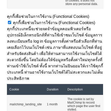
of cookies. It does not
store any personal data.
คุกกี้เพื่อช่วยในการใช้งาน (Functional Cookies)
คุกกี้เพื่อช่วยในการใช้งาน (Functional Cookies)
คุกกี้ประเภทนี้จะช่วยจดจำข้อมูลคอมพิวเตอร์หรือ
อุปกรณ์อิเล็กทรอนิกส์ที่ท่านใช้เข้าชมเว็บไซต์ ข้อมูลการ
ลงทะเบียนหรือ log in ข้อมูลการตั้งค่าหรือตัวเลือกที่ท่าน
เคยเลือกไว้บนเว็บไซต์ เช่น ภาษาที่แสดงบนเว็บไซต์ ที่อยู่
สำหรับจัดส่งสินค้า เพื่อให้ท่านสามารถใช้งานเว็บไซต์ได้
สะดวกยิ่งขึ้น โดยไม่ต้องให้ข้อมูลหรือตั้งค่าใหม่ทุกครั้งที่
ท่านเข้าใช้เว็บไซต์ ทั้งนี้ หากท่านไม่ยินยอมให้เราใช้คุกกี้
ประเภทนี้ ท่านอาจใช้งานเว็บไซต์ได้ไม่สะดวกและไม่เต็ม
ประสิทธิภาพ
Cookie
Duration
Description
The cookie is set by
MailChimp to record
mailchimp_landing_site
1 month
which page the user first
visited.