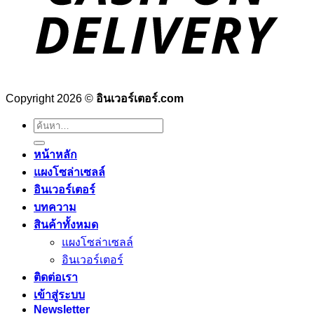
Copyright 2026 ©
อินเวอร์เตอร์.com
ค้นหา:
หน้าหลัก
แผงโซล่าเซลล์
อินเวอร์เตอร์
บทความ
สินค้าทั้งหมด
แผงโซล่าเซลล์
อินเวอร์เตอร์
ติดต่อเรา
เข้าสู่ระบบ
Newsletter