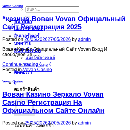
Vovan Casino
ค้นหา:
“казино Вован Vovan Офицальный
หน้าหลัก
Сайт Регистрация 2025
แผงโซล่าเซลล์
อินเวอร์เตอร์
Posted on
26/05/2026
27/05/2026
by
admin
บทความ
Вован Казино Официальный Сайт Vovan Вход И
สินค้าทั้งหมด
свободное Зе […]
แผงโซล่าเซลล์
Continue reading
→
อินเวอร์เตอร์
Posted in
Vovan Casino
ติดต่อเรา
Vovan Casino
0
ตะกร้าสินค้า
Вован Казино Зеркало Vovan
Casino Регистрация На
Официальном Сайте Онлайн
Posted on
25/05/2026
27/05/2026
by
admin
ไม่มีสินค้าในตะกร้า