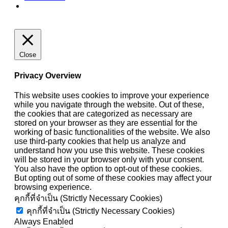
Close
Privacy Overview
This website uses cookies to improve your experience
while you navigate through the website. Out of these,
the cookies that are categorized as necessary are
stored on your browser as they are essential for the
working of basic functionalities of the website. We also
use third-party cookies that help us analyze and
understand how you use this website. These cookies
will be stored in your browser only with your consent.
You also have the option to opt-out of these cookies.
But opting out of some of these cookies may affect your
browsing experience.
คุกกี้ที่จำเป็น (Strictly Necessary Cookies)
คุกกี้ที่จำเป็น (Strictly Necessary Cookies)
Always Enabled