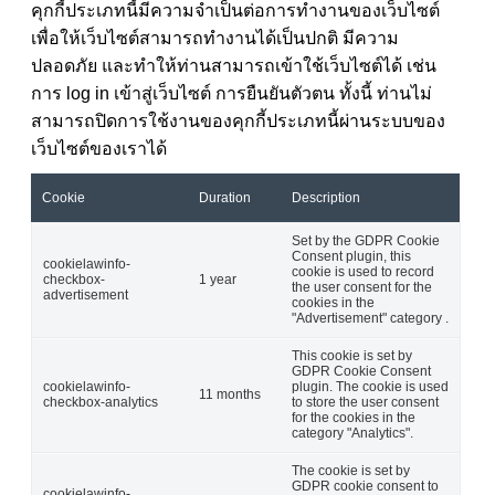
คุกกี้ประเภทนี้มีความจำเป็นต่อการทำงานของเว็บไซต์
เพื่อให้เว็บไซต์สามารถทำงานได้เป็นปกติ มีความ
ปลอดภัย และทำให้ท่านสามารถเข้าใช้เว็บไซต์ได้ เช่น
การ log in เข้าสู่เว็บไซต์ การยืนยันตัวตน ทั้งนี้ ท่านไม่
สามารถปิดการใช้งานของคุกกี้ประเภทนี้ผ่านระบบของ
เว็บไซต์ของเราได้
Cookie
Duration
Description
Set by the GDPR Cookie
Consent plugin, this
cookielawinfo-
cookie is used to record
checkbox-
1 year
the user consent for the
advertisement
cookies in the
"Advertisement" category .
This cookie is set by
GDPR Cookie Consent
cookielawinfo-
plugin. The cookie is used
11 months
checkbox-analytics
to store the user consent
for the cookies in the
category "Analytics".
The cookie is set by
GDPR cookie consent to
cookielawinfo-