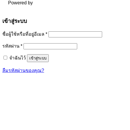
Powered by
เข้าสู่ระบบ
ต้องการ
ชื่อผู้ใช้หรือที่อยู่อีเมล
*
ต้องการ
รหัสผ่าน
*
จำฉันไว้
เข้าสู่ระบบ
ลืมรหัสผ่านของคุณ?