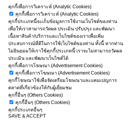
คุกกี้เพื่อการวิเคราะห์ (Analytic Cookies)
คุกกี้เพื่อการวิเคราะห์ (Analytic Cookies)
คุกกี้ประเภทนี้จะเก็บข้อมูลการใช้งานเว็บไซต์ของท่าน
เพื่อให้เราสามารถวัดผล ประเมิน ปรับปรุง และพัฒนา
เนื้อหาสินค้า/บริการและเว็บไซต์ของเราเพื่อเพิ่ม
ประสบการณ์ที่ดีในการใช้เว็บไซต์ของท่าน ทั้งนี้ หากท่าน
ไม่ยินยอมให้เราใช้คุกกี้ประเภทนี้ เราจะไม่สามารถวัดผล
ประเมิน และพัฒนาเว็บไซต์ได้
คุกกี้เพื่อการโฆษณา (Advertisement Cookies)
คุกกี้เพื่อการโฆษณา (Advertisement Cookies)
คุกกี้โฆษณาใช้เพื่อจัดเตรียมโฆษณาและแคมเปญการ
ตลาดที่เกี่ยวข้องให้กับผู้เยี่ยมชม
คุกกี้อื่นๆ (Others Cookies)
คุกกี้อื่นๆ (Others Cookies)
คุกกี้ประเภทอื่นๆ
SAVE & ACCEPT