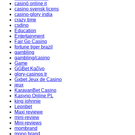
casinò online it
casino svensk licens
casino-glory india
crazy time
csdino
Education
Entertainment
Fair Go Casino
fortune tiger brazil
gambling
gambling/casino
Game
GGBet Καζίνο
glory-casinos tr
Gxbet Jeux de Casino
jeux
KaravanBet Casino
Kasyno Online PL
king johnnie
Leonbet
Maxi reviewe
mini-review
Mini-reviews
mombrand
mono brand