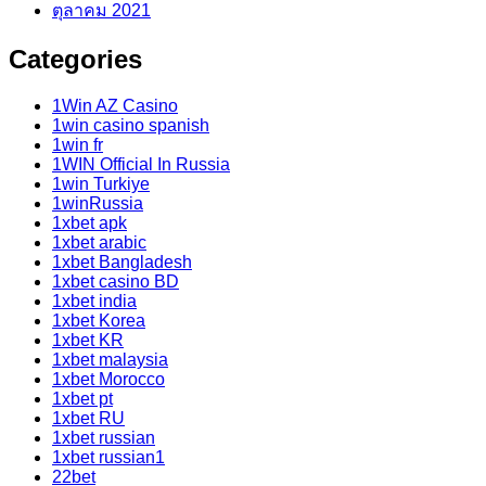
ตุลาคม 2021
Categories
1Win AZ Casino
1win casino spanish
1win fr
1WIN Official In Russia
1win Turkiye
1winRussia
1xbet apk
1xbet arabic
1xbet Bangladesh
1xbet casino BD
1xbet india
1xbet Korea
1xbet KR
1xbet malaysia
1xbet Morocco
1xbet pt
1xbet RU
1xbet russian
1xbet russian1
22bet