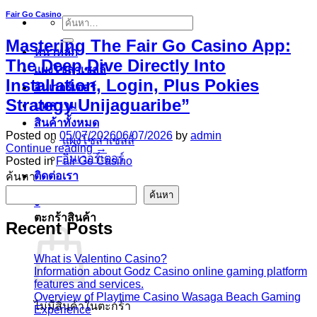
Fair Go Casino
ค้นหา:
Mastering The Fair Go Casino App:
หน้าหลัก
The Deep Dive Directly Into
แผงโซล่าเซลล์
Installation, Login, Plus Pokies
อินเวอร์เตอร์
Strategy Unijaguaribe”
บทความ
สินค้าทั้งหมด
Posted on
05/07/2026
06/07/2026
by
admin
แผงโซล่าเซลล์
Continue reading
→
อินเวอร์เตอร์
Posted in
Fair Go Casino
ติดต่อเรา
ค้นหา
ค้นหา
0
ตะกร้าสินค้า
Recent Posts
What is Valentino Casino?
Information about Godz Casino online gaming platform
features and services.
Overview of Playtime Casino Wasaga Beach Gaming
ไม่มีสินค้าในตะกร้า
Experience