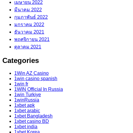
เมษายน 2022
มีนาคม 2022
กุมภาพันธ์ 2022
มกราคม 2022
ธันวาคม 2021
พฤศจิกายน 2021
ตุลาคม 2021
Categories
1Win AZ Casino
1win casino spanish
1win fr
1WIN Official In Russia
1win Turkiye
1winRussia
1xbet apk
1xbet arabic
1xbet Bangladesh
1xbet casino BD
1xbet india
1xbet Korea