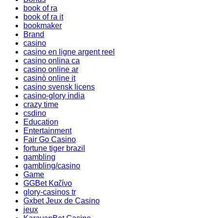
book of ra
book of ra it
bookmaker
Brand
casino
casino en ligne argent reel
casino onlina ca
casino online ar
casinò online it
casino svensk licens
casino-glory india
crazy time
csdino
Education
Entertainment
Fair Go Casino
fortune tiger brazil
gambling
gambling/casino
Game
GGBet Καζίνο
glory-casinos tr
Gxbet Jeux de Casino
jeux