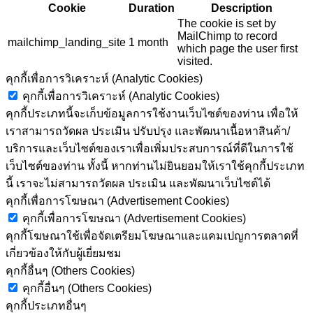
Cookie
Duration
Description
The cookie is set by
MailChimp to record
mailchimp_landing_site
1 month
which page the user first
visited.
คุกกี้เพื่อการวิเคราะห์ (Analytic Cookies)
คุกกี้เพื่อการวิเคราะห์ (Analytic Cookies)
คุกกี้ประเภทนี้จะเก็บข้อมูลการใช้งานเว็บไซต์ของท่าน เพื่อให้
เราสามารถวัดผล ประเมิน ปรับปรุง และพัฒนาเนื้อหาสินค้า/
บริการและเว็บไซต์ของเราเพื่อเพิ่มประสบการณ์ที่ดีในการใช้
เว็บไซต์ของท่าน ทั้งนี้ หากท่านไม่ยินยอมให้เราใช้คุกกี้ประเภท
นี้ เราจะไม่สามารถวัดผล ประเมิน และพัฒนาเว็บไซต์ได้
คุกกี้เพื่อการโฆษณา (Advertisement Cookies)
คุกกี้เพื่อการโฆษณา (Advertisement Cookies)
คุกกี้โฆษณาใช้เพื่อจัดเตรียมโฆษณาและแคมเปญการตลาดที่
เกี่ยวข้องให้กับผู้เยี่ยมชม
คุกกี้อื่นๆ (Others Cookies)
คุกกี้อื่นๆ (Others Cookies)
คุกกี้ประเภทอื่นๆ