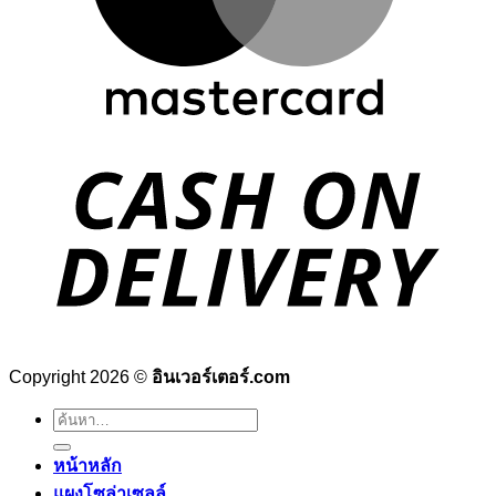
Copyright 2026 ©
อินเวอร์เตอร์.com
ค้นหา:
หน้าหลัก
แผงโซล่าเซลล์