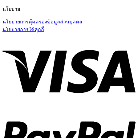
นโยบาย
นโยบายการคุ้มครองข้อมูลส่วนบุคคล
นโยบายการใช้คุกกี้