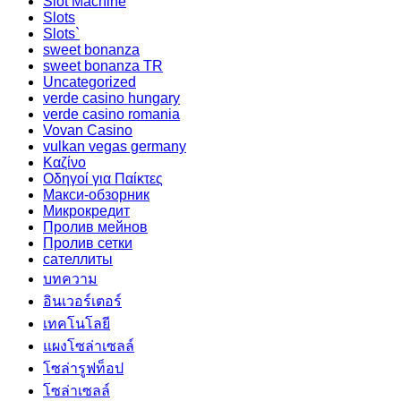
Slot Machine
Slots
Slots`
sweet bonanza
sweet bonanza TR
Uncategorized
verde casino hungary
verde casino romania
Vovan Casino
vulkan vegas germany
Καζίνο
Οδηγοί για Παίκτες
Макси-обзорник
Микрокредит
Пролив мейнов
Пролив сетки
сателлиты
บทความ
อินเวอร์เตอร์
เทคโนโลยี
แผงโซล่าเซลล์
โซล่ารูฟท็อป
โซล่าเซลล์