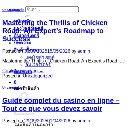
ค้นหา:
Uncategorized
หน้าหลัก
Mastering the Thrills of Chicken
แผงโซล่าเซลล์
Road: An Expert’s Roadmap to
อินเวอร์เตอร์
Success
บทความ
สินค้าทั้งหมด
Posted on
30/09/2025
15/05/2026
by
admin
แผงโซล่าเซลล์
Mastering the Thrills of Chicken Road: An Expert’s Road […]
อินเวอร์เตอร์
Continue reading
→
ติดต่อเรา
Posted in
Uncategorized
0
Uncategorized
ตะกร้าสินค้า
Guide complet du casino en ligne –
Tout ce que vous devez savoir
Posted on
29/09/2025
01/04/2026
by
admin
ไม่มีสินค้าในตะกร้า