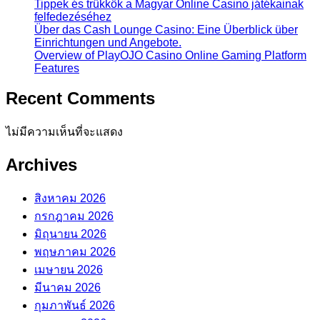
Tippek és trükkök a Magyar Online Casino játékainak
felfedezéséhez
Über das Cash Lounge Casino: Eine Überblick über
Einrichtungen und Angebote.
Overview of PlayOJO Casino Online Gaming Platform
Features
Recent Comments
ไม่มีความเห็นที่จะแสดง
Archives
สิงหาคม 2026
กรกฎาคม 2026
มิถุนายน 2026
พฤษภาคม 2026
เมษายน 2026
มีนาคม 2026
กุมภาพันธ์ 2026