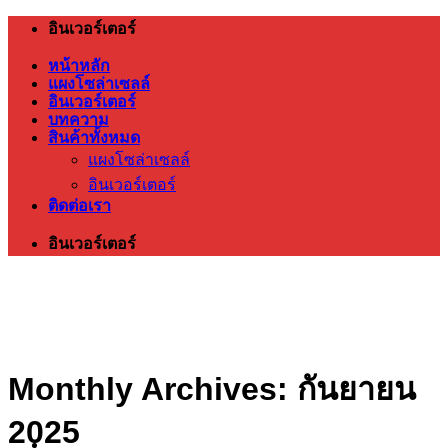
ข้าม
อินเวอร์เตอร์
ไป
หน้าหลัก
ยัง
แผงโซล่าเซลล์
อินเวอร์เตอร์
เนื้อหา
บทความ
สินค้าทั้งหมด
แผงโซล่าเซลล์
อินเวอร์เตอร์
ติดต่อเรา
อินเวอร์เตอร์
Monthly Archives:
กันยายน
2025