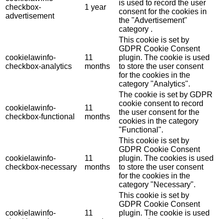
is used to record the user
checkbox-
1 year
consent for the cookies in
advertisement
the "Advertisement"
category .
This cookie is set by
GDPR Cookie Consent
cookielawinfo-
11
plugin. The cookie is used
checkbox-analytics
months
to store the user consent
for the cookies in the
category "Analytics".
The cookie is set by GDPR
cookie consent to record
cookielawinfo-
11
the user consent for the
checkbox-functional
months
cookies in the category
"Functional".
This cookie is set by
GDPR Cookie Consent
cookielawinfo-
11
plugin. The cookies is used
checkbox-necessary
months
to store the user consent
for the cookies in the
category "Necessary".
This cookie is set by
GDPR Cookie Consent
cookielawinfo-
11
plugin. The cookie is used