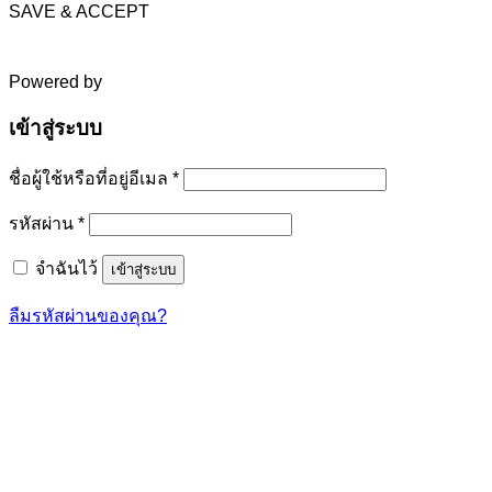
SAVE & ACCEPT
Powered by
เข้าสู่ระบบ
ต้องการ
ชื่อผู้ใช้หรือที่อยู่อีเมล
*
ต้องการ
รหัสผ่าน
*
จำฉันไว้
เข้าสู่ระบบ
ลืมรหัสผ่านของคุณ?