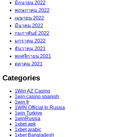
มิถุนายน 2022
พฤษภาคม 2022
เมษายน 2022
มีนาคม 2022
กุมภาพันธ์ 2022
มกราคม 2022
ธันวาคม 2021
พฤศจิกายน 2021
ตุลาคม 2021
Categories
1Win AZ Casino
1win casino spanish
1win fr
1WIN Official In Russia
1win Turkiye
1winRussia
1xbet apk
1xbet arabic
1xbet Bangladesh