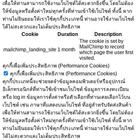
เพื่อให้ท่านสามารถใช้งานเว็บไซต์ได้สะดวกยิ่งขึ้น โดยไม่ต้อง
ให้ข้อมูลหรือตั้งค่าใหม่ทุกครั้งที่ท่านเข้าใช้เว็บไซต์ ทั้งนี้ หาก
ท่านไม่ยินยอมให้เราใช้คุกกี้ประเภทนี้ ท่านอาจใช้งานเว็บไซต์
ได้ไม่สะดวกและไม่เต็มประสิทธิภาพ
Cookie
Duration
Description
The cookie is set by
MailChimp to record
mailchimp_landing_site
1 month
which page the user first
visited.
คุกกี้เพื่อเพิ่มประสิทธิภาพ (Performance Cookies)
คุกกี้เพื่อเพิ่มประสิทธิภาพ (Performance Cookies)
คุกกี้ประเภทนี้จะช่วยจดจำข้อมูลคอมพิวเตอร์หรืออุปกรณ์
อิเล็กทรอนิกส์ที่ท่านใช้เข้าชมเว็บไซต์ ข้อมูลการลงทะเบียน
หรือ log in ข้อมูลการตั้งค่าหรือตัวเลือกที่ท่านเคยเลือกไว้บน
เว็บไซต์ เช่น ภาษาที่แสดงบนเว็บไซต์ ที่อยู่สำหรับจัดส่งสินค้า
เพื่อให้ท่านสามารถใช้งานเว็บไซต์ได้สะดวกยิ่งขึ้น โดยไม่ต้อง
ให้ข้อมูลหรือตั้งค่าใหม่ทุกครั้งที่ท่านเข้าใช้เว็บไซต์ ทั้งนี้ หาก
ท่านไม่ยินยอมให้เราใช้คุกกี้ประเภทนี้ ท่านอาจใช้งานเว็บไซต์
ได้ไม่สะดวกและไม่เต็มประสิทธิภาพ