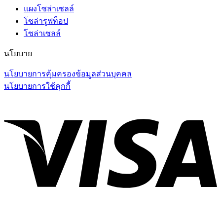
แผงโซล่าเซลล์
โซล่ารูฟท็อป
โซล่าเซลล์
นโยบาย
นโยบายการคุ้มครองข้อมูลส่วนบุคคล
นโยบายการใช้คุกกี้