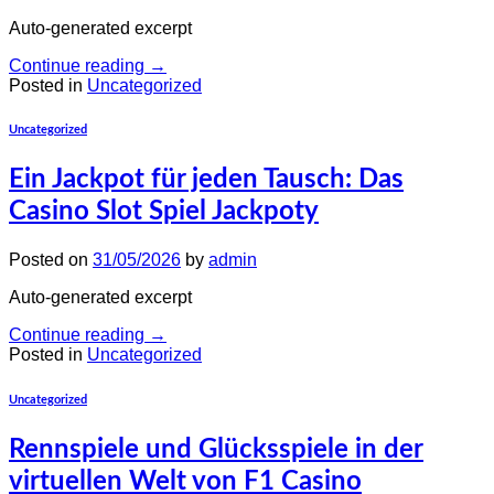
Auto-generated excerpt
Continue reading
→
Posted in
Uncategorized
Uncategorized
Ein Jackpot für jeden Tausch: Das
Casino Slot Spiel Jackpoty
Posted on
31/05/2026
by
admin
Auto-generated excerpt
Continue reading
→
Posted in
Uncategorized
Uncategorized
Rennspiele und Glücksspiele in der
virtuellen Welt von F1 Casino