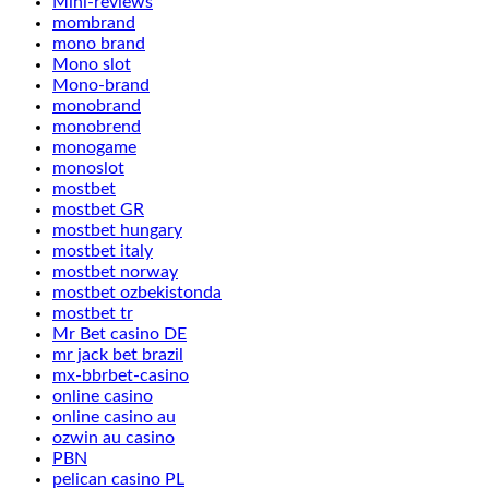
Mini-reviews
mombrand
mono brand
Mono slot
Mono-brand
monobrand
monobrend
monogame
monoslot
mostbet
mostbet GR
mostbet hungary
mostbet italy
mostbet norway
mostbet ozbekistonda
mostbet tr
Mr Bet casino DE
mr jack bet brazil
mx-bbrbet-casino
online casino
online casino au
ozwin au casino
PBN
pelican casino PL