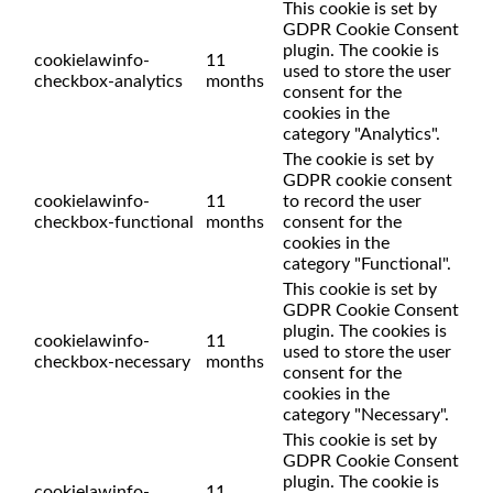
This cookie is set by
GDPR Cookie Consent
plugin. The cookie is
cookielawinfo-
11
used to store the user
checkbox-analytics
months
consent for the
cookies in the
category "Analytics".
The cookie is set by
GDPR cookie consent
cookielawinfo-
11
to record the user
checkbox-functional
months
consent for the
cookies in the
category "Functional".
This cookie is set by
GDPR Cookie Consent
plugin. The cookies is
cookielawinfo-
11
used to store the user
checkbox-necessary
months
consent for the
cookies in the
category "Necessary".
This cookie is set by
GDPR Cookie Consent
plugin. The cookie is
cookielawinfo-
11