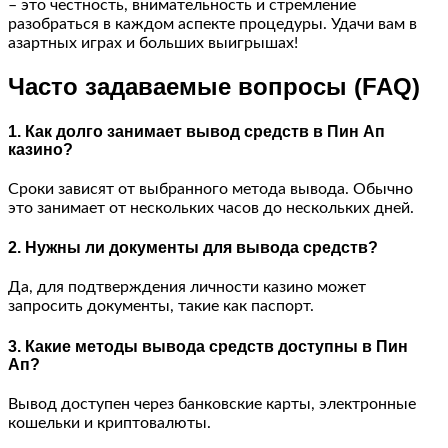
– это честность, внимательность и стремление
разобраться в каждом аспекте процедуры. Удачи вам в
азартных играх и больших выигрышах!
Часто задаваемые вопросы (FAQ)
1. Как долго занимает вывод средств в Пин Ап
казино?
Сроки зависят от выбранного метода вывода. Обычно
это занимает от нескольких часов до нескольких дней.
2. Нужны ли документы для вывода средств?
Да, для подтверждения личности казино может
запросить документы, такие как паспорт.
3. Какие методы вывода средств доступны в Пин
Ап?
Вывод доступен через банковские карты, электронные
кошельки и криптовалюты.