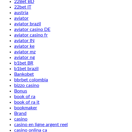
22Bet BD
22bet IT
austria
aviator
aviator brazil
aviator casino DE
aviator casino fr
aviator IN
aviator ke
aviator mz
aviator ng
b1bet BR
b1bet brazil
Bankobet
bbrbet colombia
bizzo casino
Bonus
book of ra
book of ra it
bookmaker
Brand
casino
casino en ligne argent reel
casino onlina ca