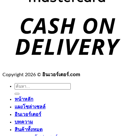
อินเวอร์เตอร์.com
Copyright 2026 ©
ค้นหา:
หน้าหลัก
แผงโซล่าเซลล์
อินเวอร์เตอร์
บทความ
สินค้าทั้งหมด