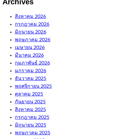
Archives
สิงหาคม 2026
กรกฎาคม 2026
มิถุนายน 2026
พฤษภาคม 2026
เมษายน 2026
มีนาคม 2026
กุมภาพันธ์ 2026
มกราคม 2026
ธันวาคม 2025
พฤศจิกายน 2025
ตุลาคม 2025
กันยายน 2025
สิงหาคม 2025
กรกฎาคม 2025
มิถุนายน 2025
พฤษภาคม 2025