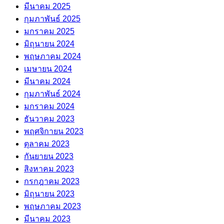
มีนาคม 2025
กุมภาพันธ์ 2025
มกราคม 2025
มิถุนายน 2024
พฤษภาคม 2024
เมษายน 2024
มีนาคม 2024
กุมภาพันธ์ 2024
มกราคม 2024
ธันวาคม 2023
พฤศจิกายน 2023
ตุลาคม 2023
กันยายน 2023
สิงหาคม 2023
กรกฎาคม 2023
มิถุนายน 2023
พฤษภาคม 2023
มีนาคม 2023