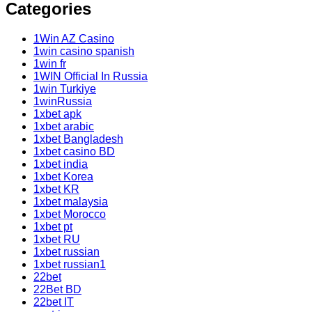
Categories
1Win AZ Casino
1win casino spanish
1win fr
1WIN Official In Russia
1win Turkiye
1winRussia
1xbet apk
1xbet arabic
1xbet Bangladesh
1xbet casino BD
1xbet india
1xbet Korea
1xbet KR
1xbet malaysia
1xbet Morocco
1xbet pt
1xbet RU
1xbet russian
1xbet russian1
22bet
22Bet BD
22bet IT