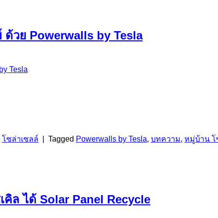
ตย์ ด้วย Powerwalls by Tesla
,
โซล่าเซลล์
|
Tagged
Powerwalls by Tesla
,
บทความ
,
หมู่บ้าน 
ซเคิล ได้ Solar Panel Recycle