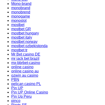
Mono-brand
monobrand
monobrend
monogame
monoslot
mostbet
mostbet GR
mostbet hungary
mostbet italy
mostbet norway
mostbet ozbekistonda
mostbet tr
Mr Bet casino DE
mr jack bet brazil
mx-bbrbet-casino
online casino
online casino au
ozwin au casino
PBN
pelican casino PL
Pin UP
Pin UP Online Casino
Pin Up Peru
pinco
Pirots SE