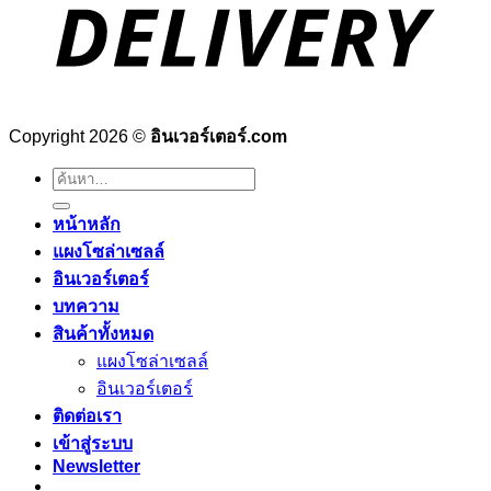
Copyright 2026 ©
อินเวอร์เตอร์.com
ค้นหา:
หน้าหลัก
แผงโซล่าเซลล์
อินเวอร์เตอร์
บทความ
สินค้าทั้งหมด
แผงโซล่าเซลล์
อินเวอร์เตอร์
ติดต่อเรา
เข้าสู่ระบบ
Newsletter