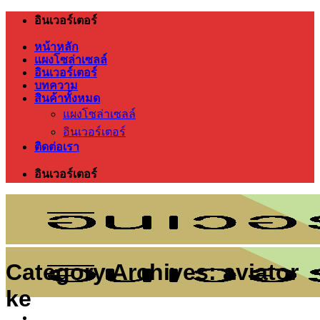
ข้าม
อินเวอร์เตอร์
ไป
หน้าหลัก
ยัง
แผงโซล่าเซลล์
อินเวอร์เตอร์
เนื้อหา
บทความ
สินค้าทั้งหมด
แผงโซล่าเซลล์
อินเวอร์เตอร์
ติดต่อเรา
อินเวอร์เตอร์
Category Archives:
aviator
ke