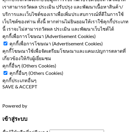
เราสามารถวัดผล ประเมิน ปรับปรุง และพัฒนาเนื้อหาสินค้า/
บริการและเว็บไซต์ของเราเพื่อเพิ่มประสบการณ์ที่ดีในการใช้
เว็บไซต์ของท่าน ทั้งนี้ หากท่านไม่ยินยอมให้เราใช้คุกกี้ประเภท
นี้ เราจะไม่สามารถวัดผล ประเมิน และพัฒนาเว็บไซต์ได้
คุกกี้เพื่อการโฆษณา (Advertisement Cookies)
คุกกี้เพื่อการโฆษณา (Advertisement Cookies)
คุกกี้โฆษณาใช้เพื่อจัดเตรียมโฆษณาและแคมเปญการตลาดที่
เกี่ยวข้องให้กับผู้เยี่ยมชม
คุกกี้อื่นๆ (Others Cookies)
คุกกี้อื่นๆ (Others Cookies)
คุกกี้ประเภทอื่นๆ
SAVE & ACCEPT
Powered by
เข้าสู่ระบบ