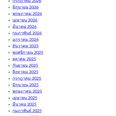
กรกฎาคม 2026
มิถุนายน 2026
พฤษภาคม 2026
เมษายน 2026
มีนาคม 2026
กุมภาพันธ์ 2026
มกราคม 2026
ธันวาคม 2025
พฤศจิกายน 2025
ตุลาคม 2025
กันยายน 2025
สิงหาคม 2025
กรกฎาคม 2025
มิถุนายน 2025
พฤษภาคม 2025
เมษายน 2025
มีนาคม 2025
กุมภาพันธ์ 2025