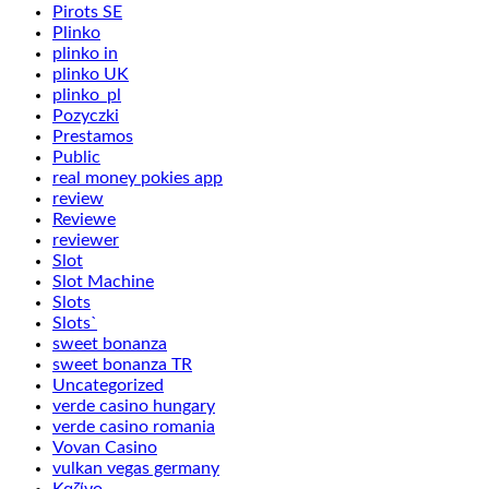
Pirots SE
Plinko
plinko in
plinko UK
plinko_pl
Pozyczki
Prestamos
Public
real money pokies app
review
Reviewe
reviewer
Slot
Slot Machine
Slots
Slots`
sweet bonanza
sweet bonanza TR
Uncategorized
verde casino hungary
verde casino romania
Vovan Casino
vulkan vegas germany
Καζίνο