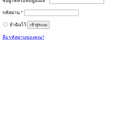
ต้องการ
ชื่อผู้ใช้หรือที่อยู่อีเมล
*
ต้องการ
รหัสผ่าน
*
จำฉันไว้
เข้าสู่ระบบ
ลืมรหัสผ่านของคุณ?