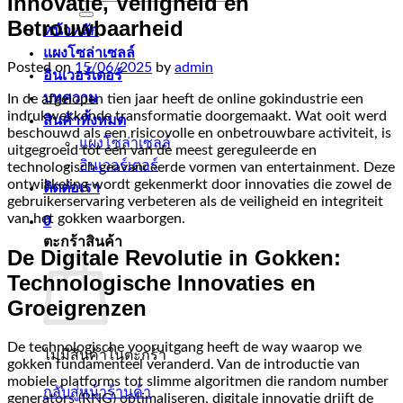
Innovatie, Veiligheid en
Betrouwbaarheid
หน้าหลัก
แผงโซล่าเซลล์
Posted on
15/06/2025
by
admin
อินเวอร์เตอร์
บทความ
In de afgelopen tien jaar heeft de online gokindustrie een
indrukwekkende transformatie doorgemaakt. Wat ooit werd
สินค้าทั้งหมด
beschouwd als een risicovolle en onbetrouwbare activiteit, is
แผงโซล่าเซลล์
uitgegroeid tot een van de meest gereguleerde en
อินเวอร์เตอร์
technologisch geavanceerde vormen van entertainment. Deze
ontwikkeling wordt gekenmerkt door innovaties die zowel de
ติดต่อเรา
gebruikerservaring verbeteren als de veiligheid en integriteit
van het gokken waarborgen.
0
ตะกร้าสินค้า
De Digitale Revolutie in Gokken:
Technologische Innovaties en
Groeigrenzen
De technologische vooruitgang heeft de way waarop we
ไม่มีสินค้าในตะกร้า
gokken fundamenteel veranderd. Van de introductie van
mobiele platforms tot slimme algoritmen die random number
กลับสู่หน้าร้านค้า
generators (RNG) optimaliseren, digitale innovatie drijft de