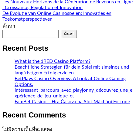
Les Nouveaux Horizons de la Génération de Revenus en Ligne
: Croissance, Régulation et Innovation
De Evolutie van Online Casinospelen: Innovaties en
Toekomstperspectieven
ค้นหา
ค้นหา
Recent Posts
What is the 1RED Casino Platform?
Beachtliche Strategien für dein Spiel mit simsinos und
langfristigem Erfolg erzielen
BetPlays Casino Overview: A Look at Online Gaming
Options.
Intéressant_parcours_avec_playjonny_découvrez_une_e
xpérience_de_jeu_unique_et
FamBet Casino – Hra Časova na Slot Máchání Fortune
Recent Comments
ไม่มีความเห็นที่จะแสดง