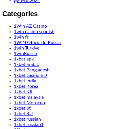
ตุลาคม 2021
Categories
1Win AZ Casino
1win casino spanish
1win fr
1WIN Official In Russia
1win Turkiye
1winRussia
1xbet apk
1xbet arabic
1xbet Bangladesh
1xbet casino BD
1xbet india
1xbet Korea
1xbet KR
1xbet malaysia
1xbet Morocco
1xbet pt
1xbet RU
1xbet russian
1xbet russian1