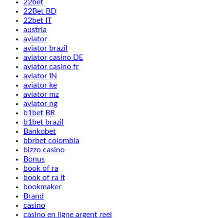
22bet
22Bet BD
22bet IT
austria
aviator
aviator brazil
aviator casino DE
aviator casino fr
aviator IN
aviator ke
aviator mz
aviator ng
b1bet BR
b1bet brazil
Bankobet
bbrbet colombia
bizzo casino
Bonus
book of ra
book of ra it
bookmaker
Brand
casino
casino en ligne argent reel