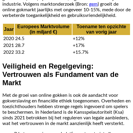
industrie. Volgens marktonderzoek (Bron:
gem
) groeit de
online gokmarkt jaarlijks met ongeveer 10-15%, mede door de
verbeterde toegankelijkheid en gebruiksvriendelijkheid.
Europees Marktvolume
Toename ten opzichte
Jaar
(in miljard €)
van vorig jaar
2020
24.5
+12%
2021
28.7
+17%
2022
33.2
+15.7%
Veiligheid en Regelgeving:
Vertrouwen als Fundament van de
Markt
Met de groei van online gokken is ook de aandacht voor
gokverslaving en financiële ethiek toegenomen. Overheden en
toezichthouders hebben strenge regels ingevoerd om spelers
te beschermen. In Nederland is de Kansspelautoriteit (Ksa)
sinds 2021 betrokken bij het reguleren van legale aanbieders,
wat het vertrouwen in de markt aanzienlijk heeft versterkt.