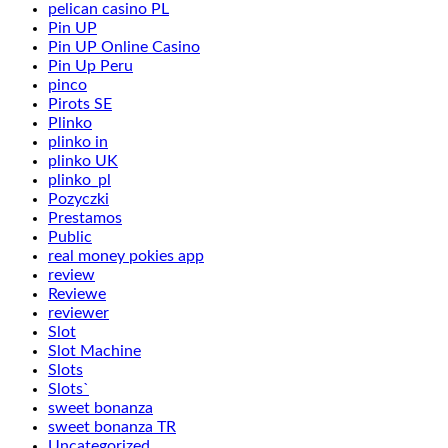
pelican casino PL
Pin UP
Pin UP Online Casino
Pin Up Peru
pinco
Pirots SE
Plinko
plinko in
plinko UK
plinko_pl
Pozyczki
Prestamos
Public
real money pokies app
review
Reviewe
reviewer
Slot
Slot Machine
Slots
Slots`
sweet bonanza
sweet bonanza TR
Uncategorized