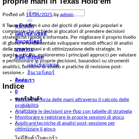
proprie mani in Texas Hold’em
ค้นหา:
Posted on
14/06/2025
by
admin
Il Texas Hold’em è uno dei giochi di poker più popolari e
หน้าหลัก
complessi, che richiede ai giocatori di prendere decisioni
แผงโซล่าเซลล์
strategiche rapide e informate. Per migliorare il proprio livello
อินเวอร์เตอร์
di gioco, è fondamentale sviluppare metodi efficaci di analisi
delle proprie mani e di ottimizzazione delle strategie. In
บทความ
questo articolo, esploreremo i principali approcci per valutare
สินค้าทั้งหมด
e perfezionare le proprie decisioni, basandoci su strumenti
แผงโซล่าเซลล์
analitici, tecniche di studio e pratiche di revisione post-
sessione.
อินเวอร์เตอร์
ติดต่อเรา
Indice
0
ตะกร้าสินค้า
Valutare la forza delle mani attraverso il calcolo delle
probabilità
Analizzare le decisioni pre-flop con tabelle di strategia
Monitorare e registrare le proprie sessioni di gioco
Applicare tecniche di analisi post-sessione per
ottimizzare il gioco
ไม่มีสินค้าในตะกร้า