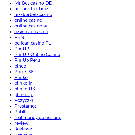
Mr Bet casino DE
mr jack bet brazil
mx-bbrbet-casino
online casino
online casino au
ozwin au casino
PBN
pelican casino PL
Pin UP
Pin UP Online Casino
Pin Up Peru
pinco
Pirots SE
Plinko
plinko in
plinko UK
plinko_pl
Pozyczki
Prestamos
Public
real money pokies app
review
Reviewe
reviewer