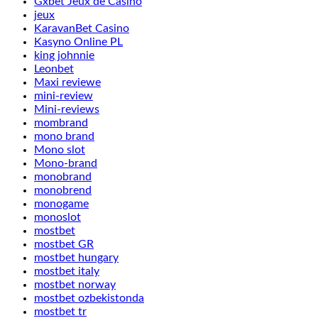
Gxbet Jeux de Casino
jeux
KaravanBet Casino
Kasyno Online PL
king johnnie
Leonbet
Maxi reviewe
mini-review
Mini-reviews
mombrand
mono brand
Mono slot
Mono-brand
monobrand
monobrend
monogame
monoslot
mostbet
mostbet GR
mostbet hungary
mostbet italy
mostbet norway
mostbet ozbekistonda
mostbet tr