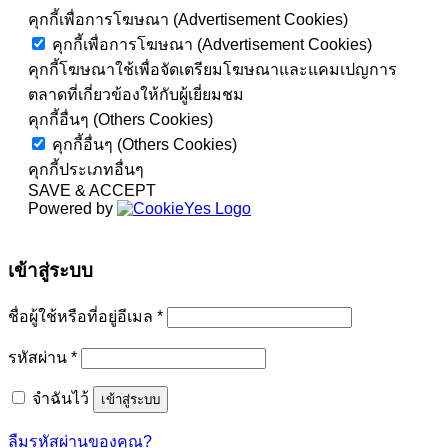
คุกกี้เพื่อการโฆษณา (Advertisement Cookies)
คุกกี้เพื่อการโฆษณา (Advertisement Cookies)
คุกกี้โฆษณาใช้เพื่อจัดเตรียมโฆษณาและแคมเปญการ
ตลาดที่เกี่ยวข้องให้กับผู้เยี่ยมชม
คุกกี้อื่นๆ (Others Cookies)
คุกกี้อื่นๆ (Others Cookies)
คุกกี้ประเภทอื่นๆ
SAVE & ACCEPT
Powered by
เข้าสู่ระบบ
ต้องการ
ชื่อผู้ใช้หรือที่อยู่อีเมล
*
ต้องการ
รหัสผ่าน
*
จำฉันไว้
เข้าสู่ระบบ
ลืมรหัสผ่านของคุณ?