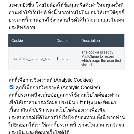
สะดวกยิ่งขึ้น โดยไม่ต้องให้ข้อมูลหรือตั้งค่าใหม่ทุกครั้งที่
ท่านเข้าใช้เว็บไซต์ ทั้งนี้ หากท่านไม่ยินยอมให้เราใช้คุกกี้
ประเภทนี้ ท่านอาจใช้งานเว็บไซต์ได้ไม่สะดวกและไม่เต็ม
ประสิทธิภาพ
Cookie
Duration
Description
The cookie is set by
MailChimp to record
mailchimp_landing_site
1 month
which page the user first
visited.
คุกกี้เพื่อการวิเคราะห์ (Analytic Cookies)
คุกกี้เพื่อการวิเคราะห์ (Analytic Cookies)
คุกกี้ประเภทนี้จะเก็บข้อมูลการใช้งานเว็บไซต์ของท่าน
เพื่อให้เราสามารถวัดผล ประเมิน ปรับปรุง และพัฒนา
เนื้อหาสินค้า/บริการและเว็บไซต์ของเราเพื่อเพิ่ม
ประสบการณ์ที่ดีในการใช้เว็บไซต์ของท่าน ทั้งนี้ หากท่าน
ไม่ยินยอมให้เราใช้คุกกี้ประเภทนี้ เราจะไม่สามารถวัดผล
ประเมิน และพัฒนาเว็บไซต์ได้