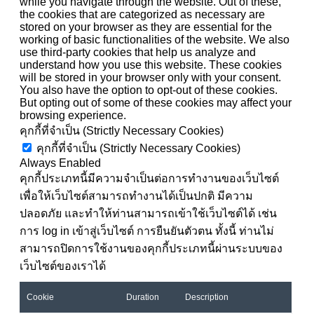
while you navigate through the website. Out of these,
the cookies that are categorized as necessary are
stored on your browser as they are essential for the
working of basic functionalities of the website. We also
use third-party cookies that help us analyze and
understand how you use this website. These cookies
will be stored in your browser only with your consent.
You also have the option to opt-out of these cookies.
But opting out of some of these cookies may affect your
browsing experience.
คุกกี้ที่จำเป็น (Strictly Necessary Cookies)
คุกกี้ที่จำเป็น (Strictly Necessary Cookies)
Always Enabled
คุกกี้ประเภทนี้มีความจำเป็นต่อการทำงานของเว็บไซต์
เพื่อให้เว็บไซต์สามารถทำงานได้เป็นปกติ มีความ
ปลอดภัย และทำให้ท่านสามารถเข้าใช้เว็บไซต์ได้ เช่น
การ log in เข้าสู่เว็บไซต์ การยืนยันตัวตน ทั้งนี้ ท่านไม่
สามารถปิดการใช้งานของคุกกี้ประเภทนี้ผ่านระบบของ
เว็บไซต์ของเราได้
Cookie
Duration
Description