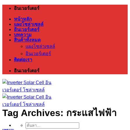
ข้าม
อินเวอร์เตอร์
ไป
หน้าหลัก
ยัง
แผงโซล่าเซลล์
อินเวอร์เตอร์
เนื้อหา
บทความ
สินค้าทั้งหมด
แผงโซล่าเซลล์
อินเวอร์เตอร์
ติดต่อเรา
อินเวอร์เตอร์
Tag Archives:
กระแสไฟฟ้า
ค้นหา:
บทความ