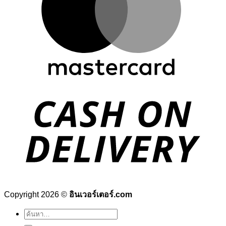
Copyright 2026 ©
อินเวอร์เตอร์.com
ค้นหา: