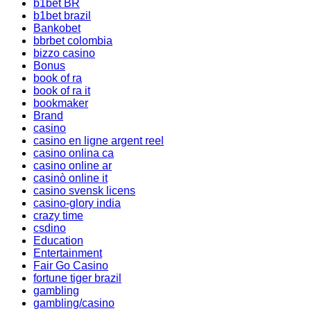
b1bet BR
b1bet brazil
Bankobet
bbrbet colombia
bizzo casino
Bonus
book of ra
book of ra it
bookmaker
Brand
casino
casino en ligne argent reel
casino onlina ca
casino online ar
casinò online it
casino svensk licens
casino-glory india
crazy time
csdino
Education
Entertainment
Fair Go Casino
fortune tiger brazil
gambling
gambling/casino