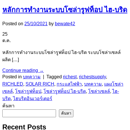
หลักการทำงานระบบโซล่ารูฟท็อป ไฮ-บริด
Posted on
25/10/2021
by
bewate42
25
ต.ค.
หลักการทำงานระบบโซล่ารูฟท็อป ไฮ-บริด ระบบโซล่าเซลล์
ผลิต […]
Continue reading
→
Posted in
บทความ
|
Tagged
richest
,
richestsupply
,
RICHLED
,
SOLAR RICH
,
กระแสไฟฟ้า
,
บทความ
,
แผงโซล่า
เซลล์
,
โซล่ารูฟท็อป
,
โซล่ารูฟท็อป ไฮ-บริด
,
โซล่าเซลล์
,
ไฮ-
บริด
,
ไฮบริดอินเวอร์เตอร์
ค้นหา
ค้นหา
Recent Posts