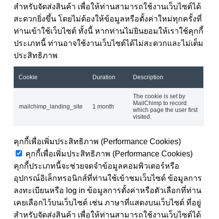
สำหรับจัดส่งสินค้า เพื่อให้ท่านสามารถใช้งานเว็บไซต์ได้
สะดวกยิ่งขึ้น โดยไม่ต้องให้ข้อมูลหรือตั้งค่าใหม่ทุกครั้งที่
ท่านเข้าใช้เว็บไซต์ ทั้งนี้ หากท่านไม่ยินยอมให้เราใช้คุกกี้
ประเภทนี้ ท่านอาจใช้งานเว็บไซต์ได้ไม่สะดวกและไม่เต็ม
ประสิทธิภาพ
Cookie
Duration
Description
The cookie is set by
MailChimp to record
mailchimp_landing_site
1 month
which page the user first
visited.
คุกกี้เพื่อเพิ่มประสิทธิภาพ (Performance Cookies)
คุกกี้เพื่อเพิ่มประสิทธิภาพ (Performance Cookies)
คุกกี้ประเภทนี้จะช่วยจดจำข้อมูลคอมพิวเตอร์หรือ
อุปกรณ์อิเล็กทรอนิกส์ที่ท่านใช้เข้าชมเว็บไซต์ ข้อมูลการ
ลงทะเบียนหรือ log in ข้อมูลการตั้งค่าหรือตัวเลือกที่ท่าน
เคยเลือกไว้บนเว็บไซต์ เช่น ภาษาที่แสดงบนเว็บไซต์ ที่อยู่
สำหรับจัดส่งสินค้า เพื่อให้ท่านสามารถใช้งานเว็บไซต์ได้