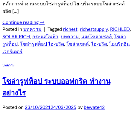
หลักการทำงานระบบโซล่ารูฟท็อป ไฮ-บริด ระบบโซล่าเซลล์
ผลิต […]
Continue reading
→
Posted in
บทความ
|
Tagged
richest
,
richestsupply
,
RICHLED
,
SOLAR RICH
,
กระแสไฟฟ้า
,
บทความ
,
แผงโซล่าเซลล์
,
โซล่า
รูฟท็อป
,
โซล่ารูฟท็อป ไฮ-บริด
,
โซล่าเซลล์
,
ไฮ-บริด
,
ไฮบริดอิน
เวอร์เตอร์
บทความ
โซล่ารูฟท็อป ระบบออฟกริด ทำงาน
อย่างไร
Posted on
23/10/2021
24/03/2025
by
bewate42