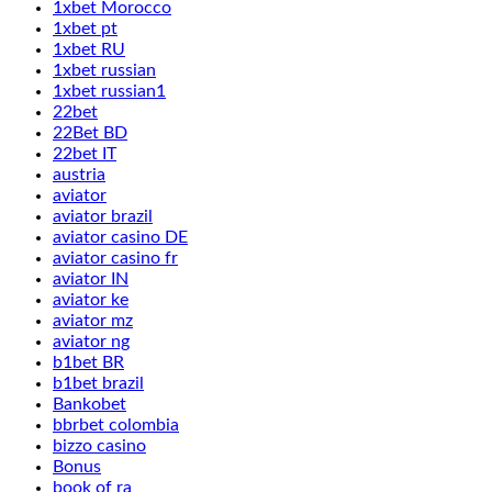
1xbet Morocco
1xbet pt
1xbet RU
1xbet russian
1xbet russian1
22bet
22Bet BD
22bet IT
austria
aviator
aviator brazil
aviator casino DE
aviator casino fr
aviator IN
aviator ke
aviator mz
aviator ng
b1bet BR
b1bet brazil
Bankobet
bbrbet colombia
bizzo casino
Bonus
book of ra