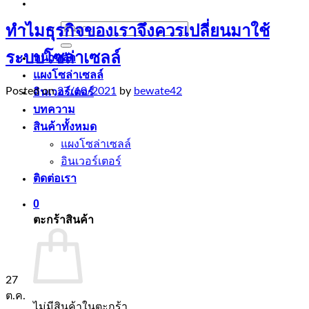
ทำไมธุรกิจของเราจึงควรเปลี่ยนมาใช้
ค้นหา:
ระบบโซล่าเซลล์
หน้าหลัก
แผงโซล่าเซลล์
Posted on
27/10/2021
by
bewate42
อินเวอร์เตอร์
บทความ
สินค้าทั้งหมด
แผงโซล่าเซลล์
อินเวอร์เตอร์
ติดต่อเรา
0
ตะกร้าสินค้า
27
ต.ค.
ไม่มีสินค้าในตะกร้า