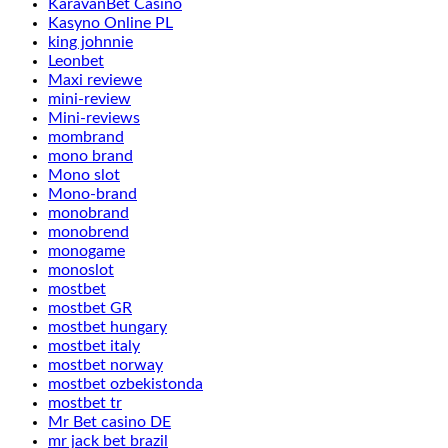
KaravanBet Casino
Kasyno Online PL
king johnnie
Leonbet
Maxi reviewe
mini-review
Mini-reviews
mombrand
mono brand
Mono slot
Mono-brand
monobrand
monobrend
monogame
monoslot
mostbet
mostbet GR
mostbet hungary
mostbet italy
mostbet norway
mostbet ozbekistonda
mostbet tr
Mr Bet casino DE
mr jack bet brazil