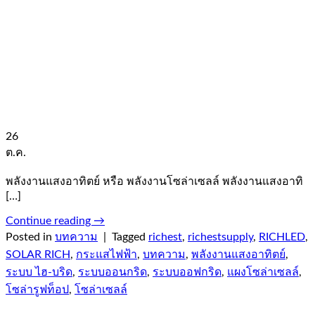
26
ต.ค.
พลังงานแสงอาทิตย์ หรือ พลังงานโซล่าเซลล์ พลังงานแสงอาทิ
[…]
Continue reading
→
Posted in
บทความ
|
Tagged
richest
,
richestsupply
,
RICHLED
,
SOLAR RICH
,
กระแสไฟฟ้า
,
บทความ
,
พลังงานแสงอาทิตย์
,
ระบบ ไฮ-บริด
,
ระบบออนกริด
,
ระบบออฟกริด
,
แผงโซล่าเซลล์
,
โซล่ารูฟท็อป
,
โซล่าเซลล์