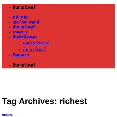
ข้าม
อินเวอร์เตอร์
ไป
หน้าหลัก
ยัง
แผงโซล่าเซลล์
เนื้อหา
อินเวอร์เตอร์
บทความ
สินค้าทั้งหมด
แผงโซล่าเซลล์
อินเวอร์เตอร์
ติดต่อเรา
อินเวอร์เตอร์
Tag Archives:
richest
บทความ