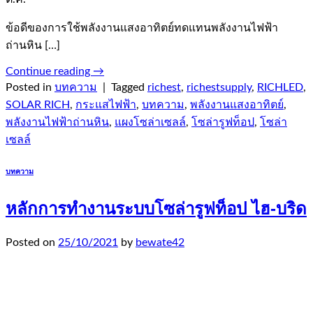
ข้อดีของการใช้พลังงานแสงอาทิตย์ทดแทนพลังงานไฟฟ้า
ถ่านหิน […]
Continue reading
→
Posted in
บทความ
|
Tagged
richest
,
richestsupply
,
RICHLED
,
SOLAR RICH
,
กระแสไฟฟ้า
,
บทความ
,
พลังงานแสงอาทิตย์
,
พลังงานไฟฟ้าถ่านหิน
,
แผงโซล่าเซลล์
,
โซล่ารูฟท็อป
,
โซล่า
เซลล์
บทความ
หลักการทำงานระบบโซล่ารูฟท็อป ไฮ-บริด
Posted on
25/10/2021
by
bewate42