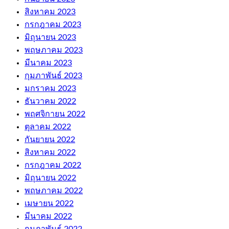
สิงหาคม 2023
กรกฎาคม 2023
มิถุนายน 2023
พฤษภาคม 2023
มีนาคม 2023
กุมภาพันธ์ 2023
มกราคม 2023
ธันวาคม 2022
พฤศจิกายน 2022
ตุลาคม 2022
กันยายน 2022
สิงหาคม 2022
กรกฎาคม 2022
มิถุนายน 2022
พฤษภาคม 2022
เมษายน 2022
มีนาคม 2022