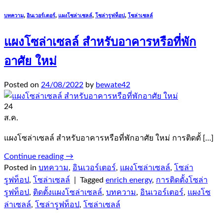
บทความ
,
อินเวอร์เตอร์
,
แผงโซล่าเซลล์
,
โซล่ารูฟท็อป
,
โซล่าเซลล์
แผงโซล่าเซลล์ สำหรับอาคารหรือที่พัก
อาศัย ใหม่
Posted on
24/08/2022
by
bewate42
24
ส.ค.
แผงโซล่าเซลล์ สำหรับอาคารหรือที่พักอาศัย ใหม่ การติดตั้ […]
Continue reading
→
Posted in
บทความ
,
อินเวอร์เตอร์
,
แผงโซล่าเซลล์
,
โซล่า
รูฟท็อป
,
โซล่าเซลล์
|
Tagged
enrich energy
,
การติดตั้งโซล่า
รูฟท็อป
,
ติดตั้งแผงโซล่าเซลล์
,
บทความ
,
อินเวอร์เตอร์
,
แผงโซ
ล่าเซลล์
,
โซล่ารูฟท็อป
,
โซล่าเซลล์