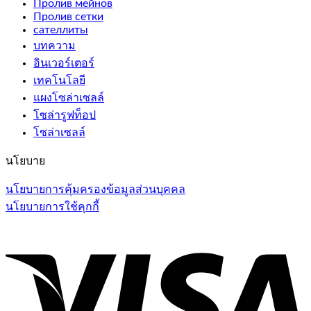
Пролив мейнов
Пролив сетки
сателлиты
บทความ
อินเวอร์เตอร์
เทคโนโลยี
แผงโซล่าเซลล์
โซล่ารูฟท็อป
โซล่าเซลล์
นโยบาย
นโยบายการคุ้มครองข้อมูลส่วนบุคคล
นโยบายการใช้คุกกี้