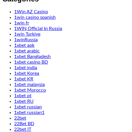
1Win AZ Casino
1win casino spanish
1win fr
1WIN Official In Russia
1win Turkiye
1winRussia
1xbet apk
1xbet arabic
1xbet Bangladesh
1xbet casino BD
1xbet india
1xbet Korea
1xbet KR
1xbet malaysia
1xbet Morocco
1xbet pt
1xbet RU
1xbet russian
1xbet russian1
22bet
22Bet BD
22bet IT