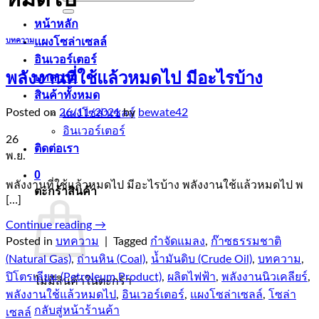
หน้าหลัก
แผงโซล่าเซลล์
บทความ
อินเวอร์เตอร์
พลังงานที่ใช้แล้วหมดไป มีอะไรบ้าง
บทความ
สินค้าทั้งหมด
Posted on
26/11/2021
by
bewate42
แผงโซล่าเซลล์
อินเวอร์เตอร์
26
ติดต่อเรา
พ.ย.
0
พลังงานที่ใช้แล้วหมดไป มีอะไรบ้าง พลังงานใช้แล้วหมดไป พ
ตะกร้าสินค้า
[…]
Continue reading
→
Posted in
บทความ
|
Tagged
กำจัดแมลง
,
ก๊าซธรรมชาติ
(Natural Gas)
,
ถ่านหิน (Coal)
,
น้ำมันดิบ (Crude Oil)
,
บทความ
,
ปิโตรเลียม (Petroleum Product)
,
ผลิตไฟฟ้า
,
พลังงานนิวเคลียร์
,
ไม่มีสินค้าในตะกร้า
พลังงานใช้แล้วหมดไป
,
อินเวอร์เตอร์
,
แผงโซล่าเซลล์
,
โซล่า
กลับสู่หน้าร้านค้า
เซลล์