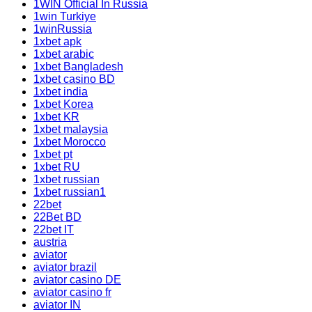
1WIN Official In Russia
1win Turkiye
1winRussia
1xbet apk
1xbet arabic
1xbet Bangladesh
1xbet casino BD
1xbet india
1xbet Korea
1xbet KR
1xbet malaysia
1xbet Morocco
1xbet pt
1xbet RU
1xbet russian
1xbet russian1
22bet
22Bet BD
22bet IT
austria
aviator
aviator brazil
aviator casino DE
aviator casino fr
aviator IN