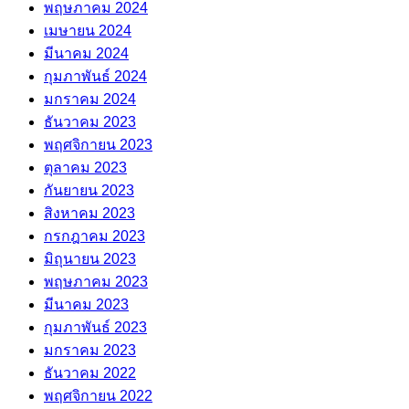
พฤษภาคม 2024
เมษายน 2024
มีนาคม 2024
กุมภาพันธ์ 2024
มกราคม 2024
ธันวาคม 2023
พฤศจิกายน 2023
ตุลาคม 2023
กันยายน 2023
สิงหาคม 2023
กรกฎาคม 2023
มิถุนายน 2023
พฤษภาคม 2023
มีนาคม 2023
กุมภาพันธ์ 2023
มกราคม 2023
ธันวาคม 2022
พฤศจิกายน 2022