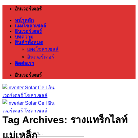
ข้าม
อินเวอร์เตอร์
ไป
หน้าหลัก
ยัง
แผงโซล่าเซลล์
อินเวอร์เตอร์
เนื้อหา
บทความ
สินค้าทั้งหมด
แผงโซล่าเซลล์
อินเวอร์เตอร์
ติดต่อเรา
อินเวอร์เตอร์
Tag Archives:
รางแทร็กไลท์
แม่เหล็ก
ค้นหา: