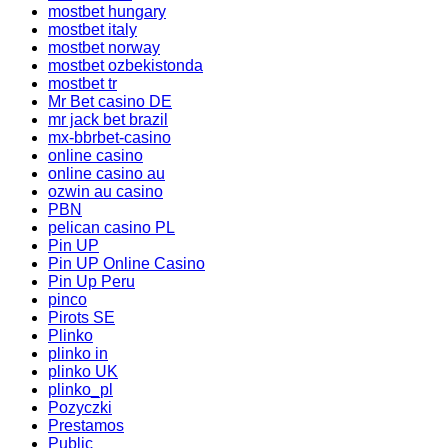
mostbet hungary
mostbet italy
mostbet norway
mostbet ozbekistonda
mostbet tr
Mr Bet casino DE
mr jack bet brazil
mx-bbrbet-casino
online casino
online casino au
ozwin au casino
PBN
pelican casino PL
Pin UP
Pin UP Online Casino
Pin Up Peru
pinco
Pirots SE
Plinko
plinko in
plinko UK
plinko_pl
Pozyczki
Prestamos
Public