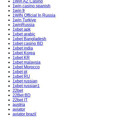
1Win AZ Casino
1win casino spanish
1win fr
1WIN Official In Russia
1win Turkiye
1winRussia
1xbet apk
1xbet arabic
1xbet Bangladesh
1xbet casino BD
1xbet india
1xbet Korea
1xbet KR
1xbet malaysia
1xbet Morocco
1xbet pt
1xbet RU
1xbet russian
1xbet russian1
22bet
22Bet BD
22bet IT
austria
aviator
aviator brazil