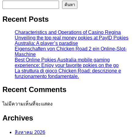
ค้นหา
Recent Posts
Characteristics and Operations of Casino Regina
Unveiling the top real money pokies at PayID Pokies
Australia: A player’s paradise
Eigenschaften von Chicken Road 2 ein Online-Slot-
Maschine
Best Online Pokies Australia mobile gaming
experience: Enjoy your favorite pokies on the go
La struttura di gioco Chicken Road: descrizione e
funzionamento fondamentale.
Recent Comments
ไม่มีความเห็นที่จะแสดง
Archives
สิงหาคม 2026