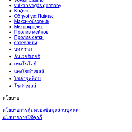
Vovan Casino
vulkan vegas germany
Καζίνο
Οδηγοί για Παίκτες
Макси-обзорник
Микрокредит
Пролив мейнов
Пролив сетки
сателлиты
บทความ
อินเวอร์เตอร์
เทคโนโลยี
แผงโซล่าเซลล์
โซล่ารูฟท็อป
โซล่าเซลล์
นโยบาย
นโยบายการคุ้มครองข้อมูลส่วนบุคคล
นโยบายการใช้คุกกี้