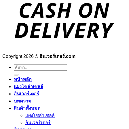
Copyright 2026 ©
อินเวอร์เตอร์.com
ค้นหา:
หน้าหลัก
แผงโซล่าเซลล์
อินเวอร์เตอร์
บทความ
สินค้าทั้งหมด
แผงโซล่าเซลล์
อินเวอร์เตอร์