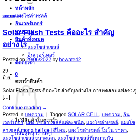
หน้าหลัก
แผงโซล่าเซลล์
บทความ
อินเวอร์เตอร์
Solar Flash Tests คืออะไร สำคัญ
บทความ
สินค้าทั้งหมด
อย่างไร
แผงโซล่าเซลล์
อินเวอร์เตอร์
Posted on
29/06/2022
by
bewate42
ติดต่อเรา
29
0
มิ.ย.
ตะกร้าสินค้า
Solar Flash Tests คืออะไร สำคัญอย่างไร การทดสอบแฟลช: ภู
[…]
Continue reading
→
Posted in
บทความ
|
Tagged
SOLAR CELL
,
บทความ
,
อิน
ไม่มีสินค้าในตะกร้า
เวอร์เตอร์
,
แผง โซ ล่า เซลล์แต่ละชนิด
,
แผงโซล่าเซลล์
,
แผงโซ
ล่าเซลล์ mono half cell ดีไหม
,
แผงโซล่าเซลล์ โมโน ราคา
,
กลับสู่หน้าร้านค้า
แผงโซล่าเซลล์ขนาดเล็ก
,
แผงโซล่าเซลล์ที่เหมาะกับ