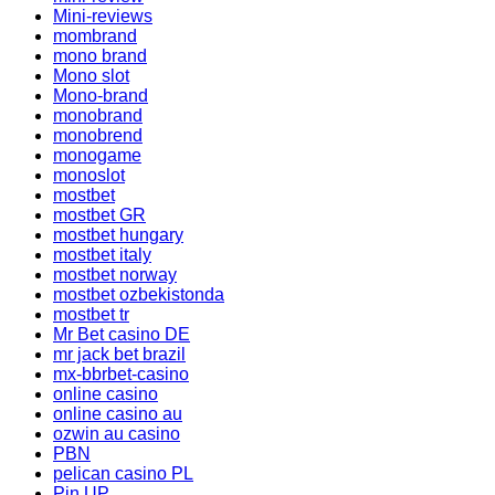
Mini-reviews
mombrand
mono brand
Mono slot
Mono-brand
monobrand
monobrend
monogame
monoslot
mostbet
mostbet GR
mostbet hungary
mostbet italy
mostbet norway
mostbet ozbekistonda
mostbet tr
Mr Bet casino DE
mr jack bet brazil
mx-bbrbet-casino
online casino
online casino au
ozwin au casino
PBN
pelican casino PL
Pin UP