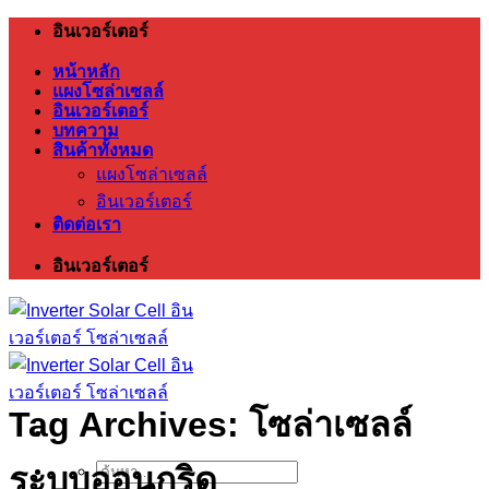
ข้าม
อินเวอร์เตอร์
ไป
หน้าหลัก
ยัง
แผงโซล่าเซลล์
อินเวอร์เตอร์
เนื้อหา
บทความ
สินค้าทั้งหมด
แผงโซล่าเซลล์
อินเวอร์เตอร์
ติดต่อเรา
อินเวอร์เตอร์
Tag Archives:
โซล่าเซลล์
ระบบออนกริด
ค้นหา: