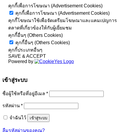
คุกกี้เพื่อการโฆษณา (Advertisement Cookies)
คุกกี้เพื่อการโฆษณา (Advertisement Cookies)
คุกกี้โฆษณาใช้เพื่อจัดเตรียมโฆษณาและแคมเปญการ
ตลาดที่เกี่ยวข้องให้กับผู้เยี่ยมชม
คุกกี้อื่นๆ (Others Cookies)
คุกกี้อื่นๆ (Others Cookies)
คุกกี้ประเภทอื่นๆ
SAVE & ACCEPT
Powered by
เข้าสู่ระบบ
ต้องการ
ชื่อผู้ใช้หรือที่อยู่อีเมล
*
ต้องการ
รหัสผ่าน
*
จำฉันไว้
เข้าสู่ระบบ
ลืมรหัสผ่านของคุณ?