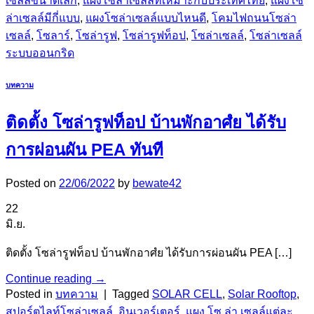
เซลล์ขนาดเล็ก
,
แผงโซล่าเซลล์ที่เหมาะกับประเทศไทย
,
แผงโซ
ล่าเซลล์มีกี่แบบ
,
แผงโซล่าเซลล์แบบไหนดี
,
โคมไฟถนนโซล่า
เซลล์
,
โซลาร์
,
โซล่ารูฟ
,
โซล่ารูฟท็อป
,
โซล่าเซลล์
,
โซล่าเซลล์
ระบบออนกริด
บทความ
ติดตั้ง โซล่ารูฟท็อป บ้านพักอาศํย ได้รับ
การผ่อนผัน PEA ทันที
Posted on
22/06/2022
by
bewate42
22
มิ.ย.
ติดตั้ง โซล่ารูฟท็อป บ้านพักอาศํย ได้รับการผ่อนผัน PEA […]
Continue reading
→
Posted in
บทความ
|
Tagged
SOLAR CELL
,
Solar Rooftop
,
สปอร์ตไลท์โซล่าเซลล์
,
อินเวอร์เตอร์
,
แผง โซ ล่า เซลล์แต่ละ