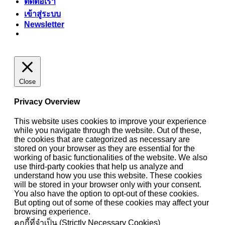
ติดต่อเรา
เข้าสู่ระบบ
Newsletter
Close
Privacy Overview
This website uses cookies to improve your experience
while you navigate through the website. Out of these,
the cookies that are categorized as necessary are
stored on your browser as they are essential for the
working of basic functionalities of the website. We also
use third-party cookies that help us analyze and
understand how you use this website. These cookies
will be stored in your browser only with your consent.
You also have the option to opt-out of these cookies.
But opting out of some of these cookies may affect your
browsing experience.
คุกกี้ที่จำเป็น (Strictly Necessary Cookies)