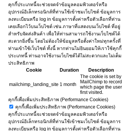
คุกกี้ประเภทนี้จะช่วยจดจำข้อมูลคอมพิวเตอร์หรือ
อุปกรณ์อิเล็กทรอนิกส์ที่ท่านใช้เข้าชมเว็บไซต์ ข้อมูลการ
ลงทะเบียนหรือ log in ข้อมูลการตั้งค่าหรือตัวเลือกที่ท่าน
เคยเลือกไว้บนเว็บไซต์ เช่น ภาษาที่แสดงบนเว็บไซต์ ที่อยู่
สำหรับจัดส่งสินค้า เพื่อให้ท่านสามารถใช้งานเว็บไซต์ได้
สะดวกยิ่งขึ้น โดยไม่ต้องให้ข้อมูลหรือตั้งค่าใหม่ทุกครั้งที่
ท่านเข้าใช้เว็บไซต์ ทั้งนี้ หากท่านไม่ยินยอมให้เราใช้คุกกี้
ประเภทนี้ ท่านอาจใช้งานเว็บไซต์ได้ไม่สะดวกและไม่เต็ม
ประสิทธิภาพ
Cookie
Duration
Description
The cookie is set by
MailChimp to record
mailchimp_landing_site
1 month
which page the user
first visited.
คุกกี้เพื่อเพิ่มประสิทธิภาพ (Performance Cookies)
คุกกี้เพื่อเพิ่มประสิทธิภาพ (Performance Cookies)
คุกกี้ประเภทนี้จะช่วยจดจำข้อมูลคอมพิวเตอร์หรือ
อุปกรณ์อิเล็กทรอนิกส์ที่ท่านใช้เข้าชมเว็บไซต์ ข้อมูลการ
ลงทะเบียนหรือ log in ข้อมูลการตั้งค่าหรือตัวเลือกที่ท่าน