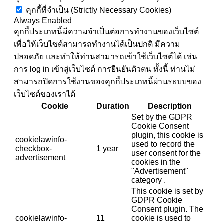
คุกกี้ที่จำเป็น (Strictly Necessary Cookies)
Always Enabled
คุกกี้ประเภทนี้มีความจำเป็นต่อการทำงานของเว็บไซต์
เพื่อให้เว็บไซต์สามารถทำงานได้เป็นปกติ มีความ
ปลอดภัย และทำให้ท่านสามารถเข้าใช้เว็บไซต์ได้ เช่น
การ log in เข้าสู่เว็บไซต์ การยืนยันตัวตน ทั้งนี้ ท่านไม่
สามารถปิดการใช้งานของคุกกี้ประเภทนี้ผ่านระบบของ
เว็บไซต์ของเราได้
Cookie
Duration
Description
Set by the GDPR
Cookie Consent
plugin, this cookie is
cookielawinfo-
used to record the
checkbox-
1 year
user consent for the
advertisement
cookies in the
"Advertisement"
category .
This cookie is set by
GDPR Cookie
Consent plugin. The
cookielawinfo-
11
cookie is used to