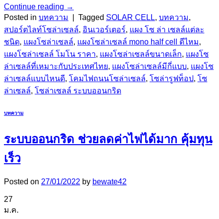
Continue reading
→
Posted in
บทความ
|
Tagged
SOLAR CELL
,
บทความ
,
สปอร์ตไลท์โซล่าเซลล์
,
อินเวอร์เตอร์
,
แผง โซ ล่า เซลล์แต่ละ
ชนิด
,
แผงโซล่าเซลล์
,
แผงโซล่าเซลล์ mono half cell ดีไหม
,
แผงโซล่าเซลล์ โมโน ราคา
,
แผงโซล่าเซลล์ขนาดเล็ก
,
แผงโซ
ล่าเซลล์ที่เหมาะกับประเทศไทย
,
แผงโซล่าเซลล์มีกี่แบบ
,
แผงโซ
ล่าเซลล์แบบไหนดี
,
โคมไฟถนนโซล่าเซลล์
,
โซล่ารูฟท็อป
,
โซ
ล่าเซลล์
,
โซล่าเซลล์ ระบบออนกริด
บทความ
ระบบออนกริด ช่วยลดค่าไฟได้มาก คุ้มทุน
เร็ว
Posted on
27/01/2022
by
bewate42
27
ม.ค.