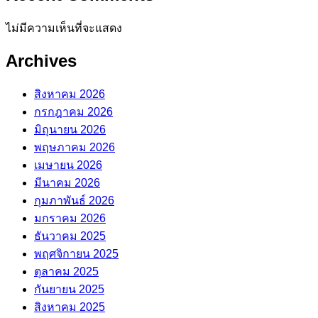
ไม่มีความเห็นที่จะแสดง
Archives
สิงหาคม 2026
กรกฎาคม 2026
มิถุนายน 2026
พฤษภาคม 2026
เมษายน 2026
มีนาคม 2026
กุมภาพันธ์ 2026
มกราคม 2026
ธันวาคม 2025
พฤศจิกายน 2025
ตุลาคม 2025
กันยายน 2025
สิงหาคม 2025