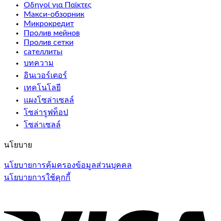
Οδηγοί για Παίκτες
Макси-обзорник
Микрокредит
Пролив мейнов
Пролив сетки
сателлиты
บทความ
อินเวอร์เตอร์
เทคโนโลยี
แผงโซล่าเซลล์
โซล่ารูฟท็อป
โซล่าเซลล์
นโยบาย
นโยบายการคุ้มครองข้อมูลส่วนบุคคล
นโยบายการใช้คุกกี้