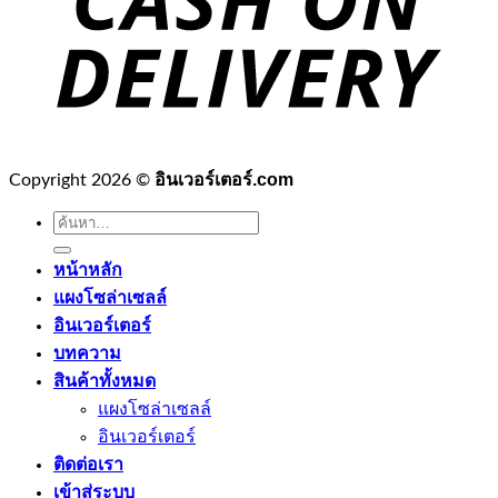
อินเวอร์เตอร์.com
Copyright 2026 ©
ค้นหา:
หน้าหลัก
แผงโซล่าเซลล์
อินเวอร์เตอร์
บทความ
สินค้าทั้งหมด
แผงโซล่าเซลล์
อินเวอร์เตอร์
ติดต่อเรา
เข้าสู่ระบบ