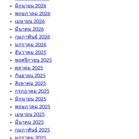
มิถุนายน 2026
พฤษภาคม 2026
เมษายน 2026
มีนาคม 2026
กุมภาพันธ์ 2026
มกราคม 2026
ธันวาคม 2025
พฤศจิกายน 2025
ตุลาคม 2025
กันยายน 2025
สิงหาคม 2025
กรกฎาคม 2025
มิถุนายน 2025
พฤษภาคม 2025
เมษายน 2025
มีนาคม 2025
กุมภาพันธ์ 2025
มกราคม 2025