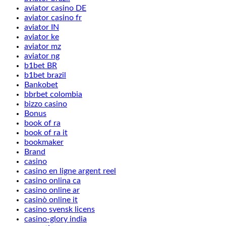
aviator casino DE
aviator casino fr
aviator IN
aviator ke
aviator mz
aviator ng
b1bet BR
b1bet brazil
Bankobet
bbrbet colombia
bizzo casino
Bonus
book of ra
book of ra it
bookmaker
Brand
casino
casino en ligne argent reel
casino onlina ca
casino online ar
casinò online it
casino svensk licens
casino-glory india