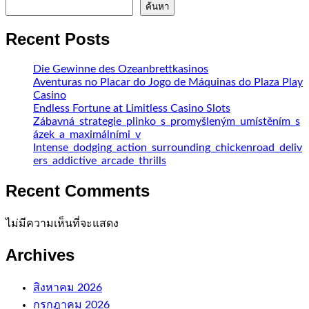
ค้นหา
Recent Posts
Die Gewinne des Ozeanbrettkasinos
Aventuras no Placar do Jogo de Máquinas do Plaza Play
Casino
Endless Fortune at Limitless Casino Slots
Zábavná_strategie_plinko_s_promyšleným_umístěním_s
ázek_a_maximálními_v
Intense_dodging_action_surrounding_chickenroad_deliv
ers_addictive_arcade_thrills
Recent Comments
ไม่มีความเห็นที่จะแสดง
Archives
สิงหาคม 2026
กรกฎาคม 2026