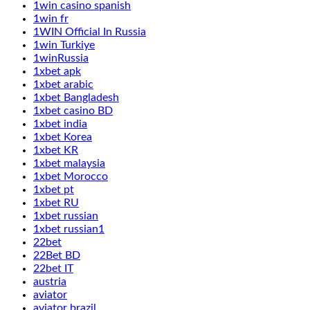
1win casino spanish
1win fr
1WIN Official In Russia
1win Turkiye
1winRussia
1xbet apk
1xbet arabic
1xbet Bangladesh
1xbet casino BD
1xbet india
1xbet Korea
1xbet KR
1xbet malaysia
1xbet Morocco
1xbet pt
1xbet RU
1xbet russian
1xbet russian1
22bet
22Bet BD
22bet IT
austria
aviator
aviator brazil