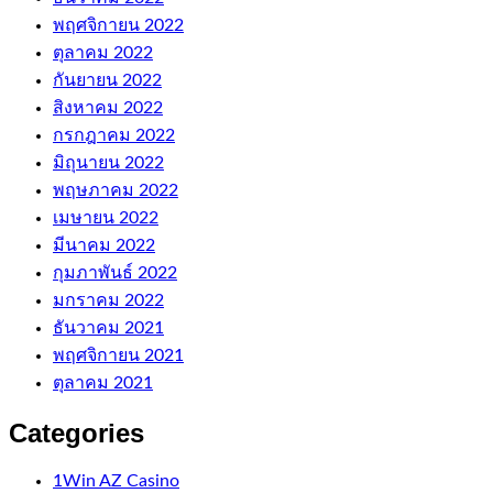
พฤศจิกายน 2022
ตุลาคม 2022
กันยายน 2022
สิงหาคม 2022
กรกฎาคม 2022
มิถุนายน 2022
พฤษภาคม 2022
เมษายน 2022
มีนาคม 2022
กุมภาพันธ์ 2022
มกราคม 2022
ธันวาคม 2021
พฤศจิกายน 2021
ตุลาคม 2021
Categories
1Win AZ Casino