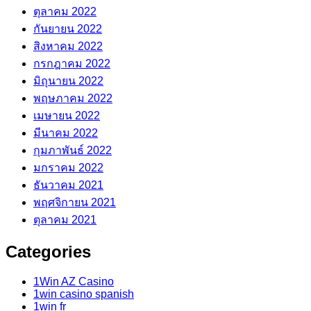
ตุลาคม 2022
กันยายน 2022
สิงหาคม 2022
กรกฎาคม 2022
มิถุนายน 2022
พฤษภาคม 2022
เมษายน 2022
มีนาคม 2022
กุมภาพันธ์ 2022
มกราคม 2022
ธันวาคม 2021
พฤศจิกายน 2021
ตุลาคม 2021
Categories
1Win AZ Casino
1win casino spanish
1win fr