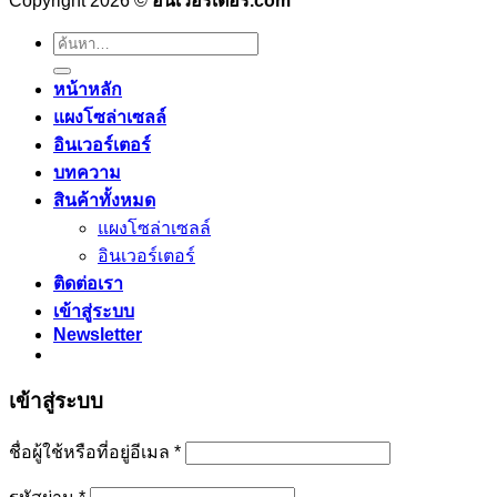
Copyright 2026 ©
อินเวอร์เตอร์.com
ค้นหา:
หน้าหลัก
แผงโซล่าเซลล์
อินเวอร์เตอร์
บทความ
สินค้าทั้งหมด
แผงโซล่าเซลล์
อินเวอร์เตอร์
ติดต่อเรา
เข้าสู่ระบบ
Newsletter
เข้าสู่ระบบ
ต้องการ
ชื่อผู้ใช้หรือที่อยู่อีเมล
*
ต้องการ