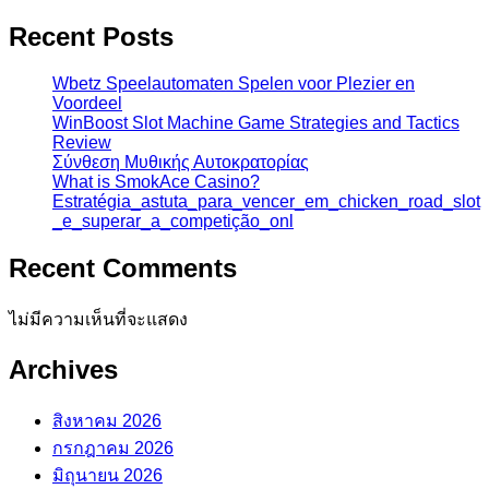
Recent Posts
Wbetz Speelautomaten Spelen voor Plezier en
Voordeel
WinBoost Slot Machine Game Strategies and Tactics
Review
Σύνθεση Μυθικής Αυτοκρατορίας
What is SmokAce Casino?
Estratégia_astuta_para_vencer_em_chicken_road_slot
_e_superar_a_competição_onl
Recent Comments
ไม่มีความเห็นที่จะแสดง
Archives
สิงหาคม 2026
กรกฎาคม 2026
มิถุนายน 2026