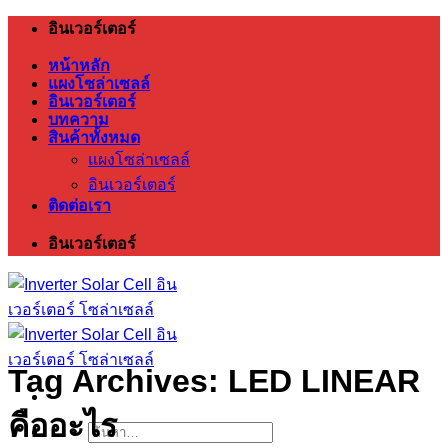
ข้าม
อินเวอร์เตอร์
ไป
หน้าหลัก
ยัง
แผงโซล่าเซลล์
อินเวอร์เตอร์
เนื้อหา
บทความ
สินค้าทั้งหมด
แผงโซล่าเซลล์
อินเวอร์เตอร์
ติดต่อเรา
อินเวอร์เตอร์
Tag Archives:
LED LINEAR
คืออะไร
ค้นหา: