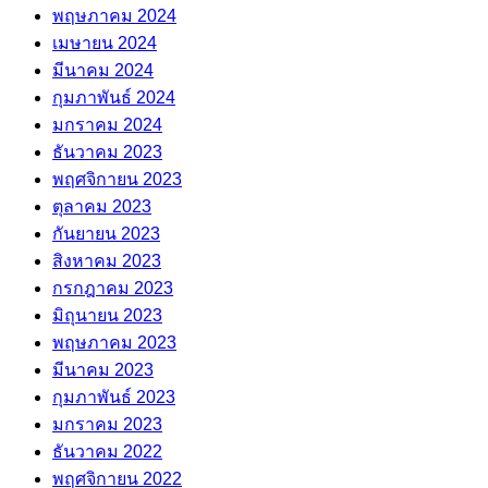
พฤษภาคม 2024
เมษายน 2024
มีนาคม 2024
กุมภาพันธ์ 2024
มกราคม 2024
ธันวาคม 2023
พฤศจิกายน 2023
ตุลาคม 2023
กันยายน 2023
สิงหาคม 2023
กรกฎาคม 2023
มิถุนายน 2023
พฤษภาคม 2023
มีนาคม 2023
กุมภาพันธ์ 2023
มกราคม 2023
ธันวาคม 2022
พฤศจิกายน 2022