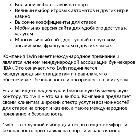
Большой выбор ставок на спорт
Великий выбор игровых автоматов и других игр в
казино
Высокие коэффициенты для ставок
Мобильная версия сайта для удобного доступа к
услугам
Многоязычный сайт, доступный на русском,
английском, французском и других языках
Компания 1win имеет международное признание и
является членом международной ассоциации букмекеров
(IBA). Это означает, что 1win подчиняется
международным стандартам и правилам, что
обеспечивает безопасность и прозрачность своих услуг.
Если вы ищете надежную и безопасную букмекерскую
контору, то 1win – это ваш выбор. Компания предлагает
своим клиентам широкий спектр услуг и возможностей
для ставок на спорт и казино, а также международное
признание и безопасность.
1win – это лучший выбор для тех, кто ищет комфорт и
безопасность при ставках на спорт и играх в казино.