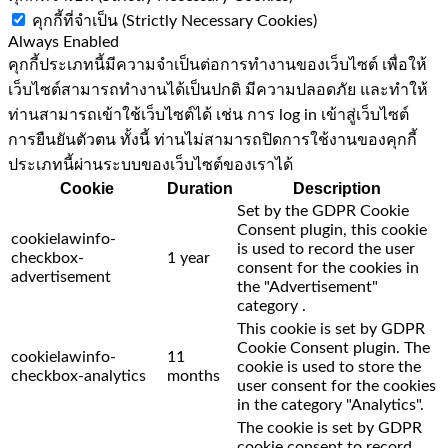
คุกกี้ที่จำเป็น (Strictly Necessary Cookies)
Always Enabled
คุกกี้ประเภทนี้มีความจำเป็นต่อการทำงานของเว็บไซต์ เพื่อให้
เว็บไซต์สามารถทำงานได้เป็นปกติ มีความปลอดภัย และทำให้
ท่านสามารถเข้าใช้เว็บไซต์ได้ เช่น การ log in เข้าสู่เว็บไซต์
การยืนยันตัวตน ทั้งนี้ ท่านไม่สามารถปิดการใช้งานของคุกกี้
ประเภทนี้ผ่านระบบของเว็บไซต์ของเราได้
Cookie
Duration
Description
Set by the GDPR Cookie
Consent plugin, this cookie
cookielawinfo-
is used to record the user
checkbox-
1 year
consent for the cookies in
advertisement
the "Advertisement"
category .
This cookie is set by GDPR
Cookie Consent plugin. The
cookielawinfo-
11
cookie is used to store the
checkbox-analytics
months
user consent for the cookies
in the category "Analytics".
The cookie is set by GDPR
cookie consent to record