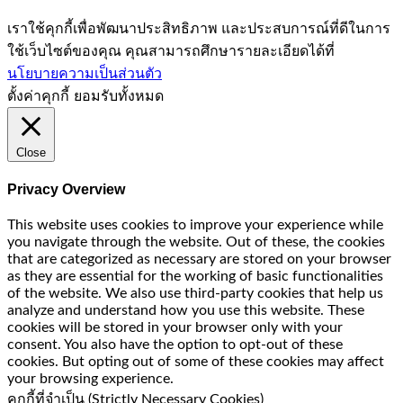
เราใช้คุกกี้เพื่อพัฒนาประสิทธิภาพ และประสบการณ์ที่ดีในการ
ใช้เว็บไซต์ของคุณ คุณสามารถศึกษารายละเอียดได้ที่
นโยบายความเป็นส่วนตัว
ตั้งค่าคุกกี้
ยอมรับทั้งหมด
Close
Privacy Overview
This website uses cookies to improve your experience while
you navigate through the website. Out of these, the cookies
that are categorized as necessary are stored on your browser
as they are essential for the working of basic functionalities
of the website. We also use third-party cookies that help us
analyze and understand how you use this website. These
cookies will be stored in your browser only with your
consent. You also have the option to opt-out of these
cookies. But opting out of some of these cookies may affect
your browsing experience.
คุกกี้ที่จำเป็น (Strictly Necessary Cookies)