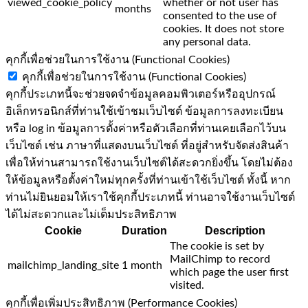
viewed_cookie_policy
whether or not user has
months
consented to the use of
cookies. It does not store
any personal data.
คุกกี้เพื่อช่วยในการใช้งาน (Functional Cookies)
คุกกี้เพื่อช่วยในการใช้งาน (Functional Cookies)
คุกกี้ประเภทนี้จะช่วยจดจำข้อมูลคอมพิวเตอร์หรืออุปกรณ์
อิเล็กทรอนิกส์ที่ท่านใช้เข้าชมเว็บไซต์ ข้อมูลการลงทะเบียน
หรือ log in ข้อมูลการตั้งค่าหรือตัวเลือกที่ท่านเคยเลือกไว้บน
เว็บไซต์ เช่น ภาษาที่แสดงบนเว็บไซต์ ที่อยู่สำหรับจัดส่งสินค้า
เพื่อให้ท่านสามารถใช้งานเว็บไซต์ได้สะดวกยิ่งขึ้น โดยไม่ต้อง
ให้ข้อมูลหรือตั้งค่าใหม่ทุกครั้งที่ท่านเข้าใช้เว็บไซต์ ทั้งนี้ หาก
ท่านไม่ยินยอมให้เราใช้คุกกี้ประเภทนี้ ท่านอาจใช้งานเว็บไซต์
ได้ไม่สะดวกและไม่เต็มประสิทธิภาพ
Cookie
Duration
Description
The cookie is set by
MailChimp to record
mailchimp_landing_site
1 month
which page the user first
visited.
คุกกี้เพื่อเพิ่มประสิทธิภาพ (Performance Cookies)