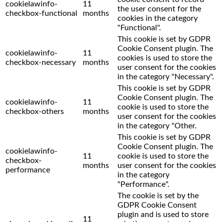
cookielawinfo-
11
the user consent for the
checkbox-functional
months
cookies in the category
"Functional".
This cookie is set by GDPR
Cookie Consent plugin. The
cookielawinfo-
11
cookies is used to store the
checkbox-necessary
months
user consent for the cookies
in the category "Necessary".
This cookie is set by GDPR
Cookie Consent plugin. The
cookielawinfo-
11
cookie is used to store the
checkbox-others
months
user consent for the cookies
in the category "Other.
This cookie is set by GDPR
Cookie Consent plugin. The
cookielawinfo-
11
cookie is used to store the
checkbox-
months
user consent for the cookies
performance
in the category
"Performance".
The cookie is set by the
GDPR Cookie Consent
plugin and is used to store
11