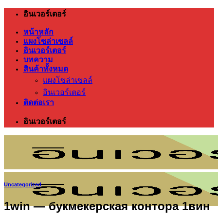
ข้าม
อินเวอร์เตอร์
ไป
หน้าหลัก
ยัง
แผงโซล่าเซลล์
เนื้อหา
อินเวอร์เตอร์
บทความ
สินค้าทั้งหมด
แผงโซล่าเซลล์
อินเวอร์เตอร์
ติดต่อเรา
อินเวอร์เตอร์
Uncategorized
1win — букмекерская контора 1вин