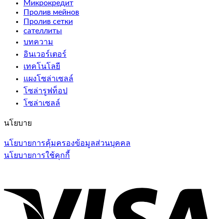
Микрокредит
Пролив мейнов
Пролив сетки
сателлиты
บทความ
อินเวอร์เตอร์
เทคโนโลยี
แผงโซล่าเซลล์
โซล่ารูฟท็อป
โซล่าเซลล์
นโยบาย
นโยบายการคุ้มครองข้อมูลส่วนบุคคล
นโยบายการใช้คุกกี้