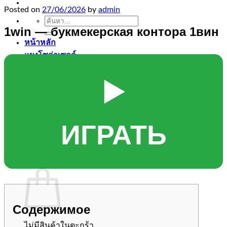
Posted on
27/06/2026
by
admin
ค้นหา:
1win — букмекерская контора 1вин
หน้าหลัก
แผงโซล่าเซลล์
อินเวอร์เตอร์
บทความ
▶️
สินค้าทั้งหมด
แผงโซล่าเซลล์
อินเวอร์เตอร์
ИГРАТЬ
ติดต่อเรา
0
ตะกร้าสินค้า
Содержимое
ไม่มีสินค้าในตะกร้า