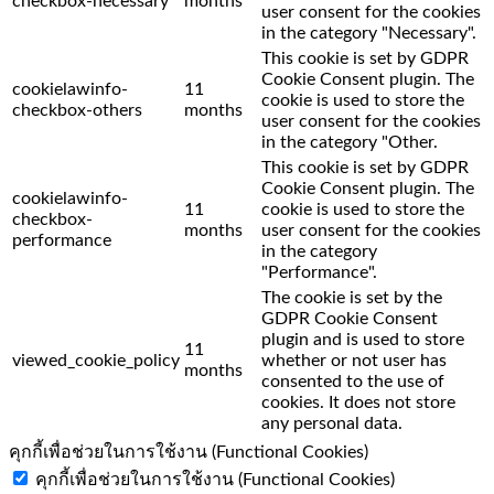
checkbox-necessary
months
user consent for the cookies
in the category "Necessary".
This cookie is set by GDPR
Cookie Consent plugin. The
cookielawinfo-
11
cookie is used to store the
checkbox-others
months
user consent for the cookies
in the category "Other.
This cookie is set by GDPR
Cookie Consent plugin. The
cookielawinfo-
11
cookie is used to store the
checkbox-
months
user consent for the cookies
performance
in the category
"Performance".
The cookie is set by the
GDPR Cookie Consent
plugin and is used to store
11
viewed_cookie_policy
whether or not user has
months
consented to the use of
cookies. It does not store
any personal data.
คุกกี้เพื่อช่วยในการใช้งาน (Functional Cookies)
คุกกี้เพื่อช่วยในการใช้งาน (Functional Cookies)