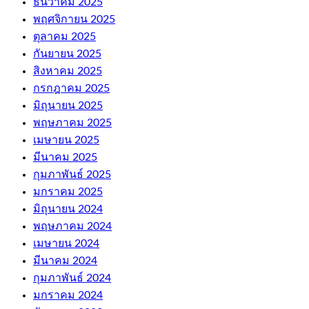
ธันวาคม 2025
พฤศจิกายน 2025
ตุลาคม 2025
กันยายน 2025
สิงหาคม 2025
กรกฎาคม 2025
มิถุนายน 2025
พฤษภาคม 2025
เมษายน 2025
มีนาคม 2025
กุมภาพันธ์ 2025
มกราคม 2025
มิถุนายน 2024
พฤษภาคม 2024
เมษายน 2024
มีนาคม 2024
กุมภาพันธ์ 2024
มกราคม 2024