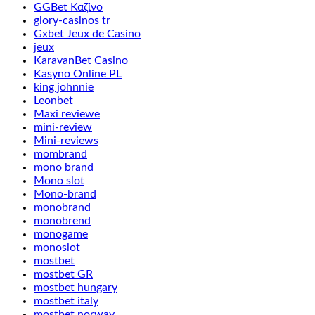
GGBet Καζίνο
glory-casinos tr
Gxbet Jeux de Casino
jeux
KaravanBet Casino
Kasyno Online PL
king johnnie
Leonbet
Maxi reviewe
mini-review
Mini-reviews
mombrand
mono brand
Mono slot
Mono-brand
monobrand
monobrend
monogame
monoslot
mostbet
mostbet GR
mostbet hungary
mostbet italy
mostbet norway