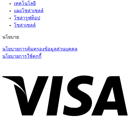
เทคโนโลยี
แผงโซล่าเซลล์
โซล่ารูฟท็อป
โซล่าเซลล์
นโยบาย
นโยบายการคุ้มครองข้อมูลส่วนบุคคล
นโยบายการใช้คุกกี้