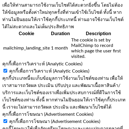
เพื่อให้ท่านสามารถใช้งานเว็บไซต์ได้สะดวกยิ่งขึ้น โดยไม่ต้อง
ให้ข้อมูลหรือตั้งค่าใหม่ทุกครั้งที่ท่านเข้าใช้เว็บไซต์ ทั้งนี้ หาก
ท่านไม่ยินยอมให้เราใช้คุกกี้ประเภทนี้ ท่านอาจใช้งานเว็บไซต์
ได้ไม่สะดวกและไม่เต็มประสิทธิภาพ
Cookie
Duration
Description
The cookie is set by
MailChimp to record
mailchimp_landing_site
1 month
which page the user first
visited.
คุกกี้เพื่อการวิเคราะห์ (Analytic Cookies)
คุกกี้เพื่อการวิเคราะห์ (Analytic Cookies)
คุกกี้ประเภทนี้จะเก็บข้อมูลการใช้งานเว็บไซต์ของท่าน เพื่อให้
เราสามารถวัดผล ประเมิน ปรับปรุง และพัฒนาเนื้อหาสินค้า/
บริการและเว็บไซต์ของเราเพื่อเพิ่มประสบการณ์ที่ดีในการใช้
เว็บไซต์ของท่าน ทั้งนี้ หากท่านไม่ยินยอมให้เราใช้คุกกี้ประเภท
นี้ เราจะไม่สามารถวัดผล ประเมิน และพัฒนาเว็บไซต์ได้
คุกกี้เพื่อการโฆษณา (Advertisement Cookies)
คุกกี้เพื่อการโฆษณา (Advertisement Cookies)
คุกกี้โฆษณาใช้เพื่อจัดเตรียมโฆษณาและแคมเปญการตลาดที่