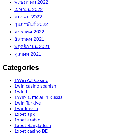
พฤษภาคม 2022
เมษายน 2022
มีนาคม 2022
กุมภาพันธ์ 2022
มกราคม 2022
ธันวาคม 2021
พฤศจิกายน 2021
ตุลาคม 2021
Categories
1Win AZ Casino
1win casino spanish
1win fr
1WIN Official In Russia
1win Turkiye
1winRussia
1xbet apk
1xbet arabic
1xbet Bangladesh
1xbet casino BD