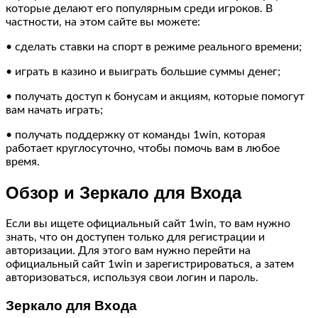
которые делают его популярным среди игроков. В
частности, на этом сайте вы можете:
• сделать ставки на спорт в режиме реального времени;
• играть в казино и выиграть большие суммы денег;
• получать доступ к бонусам и акциям, которые помогут
вам начать играть;
• получать поддержку от команды 1win, которая
работает круглосуточно, чтобы помочь вам в любое
время.
Обзор и Зеркало для Входа
Если вы ищете официальный сайт 1win, то вам нужно
знать, что он доступен только для регистрации и
авторизации. Для этого вам нужно перейти на
официальный сайт 1win и зарегистрироваться, а затем
авторизоваться, используя свои логин и пароль.
Зеркало для Входа