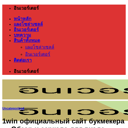
ข้าม
อินเวอร์เตอร์
ไป
หน้าหลัก
ยัง
แผงโซล่าเซลล์
เนื้อหา
อินเวอร์เตอร์
บทความ
สินค้าทั้งหมด
แผงโซล่าเซลล์
อินเวอร์เตอร์
ติดต่อเรา
อินเวอร์เตอร์
Uncategorized
1win официальный сайт букмекера