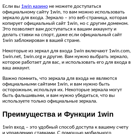
Если вы
1win казино
не можете доступаться
официальному сайту 1win, то вам можно использовать
зеркало для входа. Зеркало – это веб-страница, которая
копирует официальный сайт 1win, но с другим доменом.
Это позволяет вам доступаться к вашим аккаунту и
делать ставки на спорт, даже если официальный сайт
1win заблокирован в вашей стране.
Некоторые из зеркал для входа 1win включают 1win.com,
1win.net, 1win.org и другие. Вам нужно выбрать зеркало,
которое работает для вас, и использовать его для входа в
ваш аккаунт.
Важно помнить, что зеркала для входа не являются
официальными сайтами 1win, и вам нужно быть
осторожным, используя их. Некоторые зеркала могут
быть фальшивыми, и вам нужно убедиться, что вы
используете только официальные зеркала.
Преимущества и Функции 1win
1win вход – это удобный способ доступа к вашему счету
и управлению ставками. С помощью мобильного