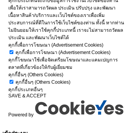
คุกกี้ประเภทนี้จะเก็บข้อมูลการใช้งานเว็บไซต์ของท่าน
เพื่อให้เราสามารถวัดผล ประเมิน ปรับปรุง และพัฒนา
เนื้อหาสินค้า/บริการและเว็บไซต์ของเราเพื่อเพิ่ม
ประสบการณ์ที่ดีในการใช้เว็บไซต์ของท่าน ทั้งนี้ หากท่าน
ไม่ยินยอมให้เราใช้คุกกี้ประเภทนี้ เราจะไม่สามารถวัดผล
ประเมิน และพัฒนาเว็บไซต์ได้
คุกกี้เพื่อการโฆษณา (Advertisement Cookies)
คุกกี้เพื่อการโฆษณา (Advertisement Cookies)
คุกกี้โฆษณาใช้เพื่อจัดเตรียมโฆษณาและแคมเปญการ
ตลาดที่เกี่ยวข้องให้กับผู้เยี่ยมชม
คุกกี้อื่นๆ (Others Cookies)
คุกกี้อื่นๆ (Others Cookies)
คุกกี้ประเภทอื่นๆ
SAVE & ACCEPT
Powered by