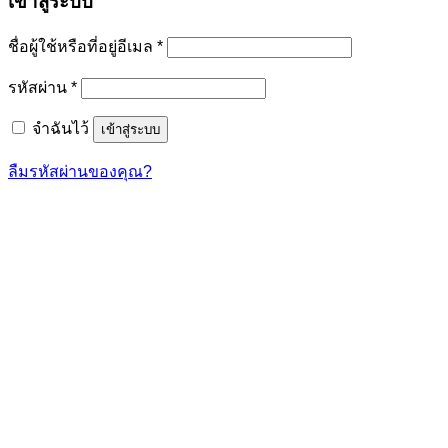
เข้าสู่ระบบ
ต้องการ
ชื่อผู้ใช้หรือที่อยู่อีเมล
*
ต้องการ
รหัสผ่าน
*
จำฉันไว้
เข้าสู่ระบบ
ลืมรหัสผ่านของคุณ?