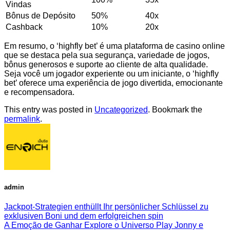
Vindas
Bônus de Depósito
50%
40x
Cashback
10%
20x
Em resumo, o ‘highfly bet’ é uma plataforma de casino online
que se destaca pela sua segurança, variedade de jogos,
bônus generosos e suporte ao cliente de alta qualidade.
Seja você um jogador experiente ou um iniciante, o ‘highfly
bet’ oferece uma experiência de jogo divertida, emocionante
e recompensadora.
This entry was posted in
Uncategorized
. Bookmark the
permalink
.
admin
Jackpot-Strategien enthüllt Ihr persönlicher Schlüssel zu
exklusiven Boni und dem erfolgreichen spin
A Emoção de Ganhar Explore o Universo Play Jonny e