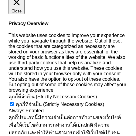
Close
Privacy Overview
This website uses cookies to improve your experience
while you navigate through the website. Out of these,
the cookies that are categorized as necessary are
stored on your browser as they are essential for the
working of basic functionalities of the website. We also
use third-party cookies that help us analyze and
understand how you use this website. These cookies
will be stored in your browser only with your consent.
You also have the option to opt-out of these cookies.
But opting out of some of these cookies may affect your
browsing experience.
คุกกี้ที่จำเป็น (Strictly Necessary Cookies)
คุกกี้ที่จำเป็น (Strictly Necessary Cookies)
Always Enabled
คุกกี้ประเภทนี้มีความจำเป็นต่อการทำงานของเว็บไซต์
เพื่อให้เว็บไซต์สามารถทำงานได้เป็นปกติ มีความ
ปลอดภัย และทำให้ท่านสามารถเข้าใช้เว็บไซต์ได้ เช่น