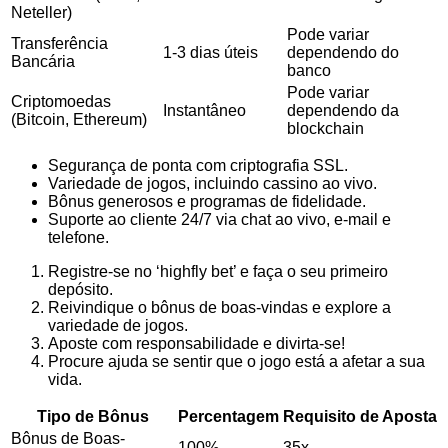
Neteller)
Pode variar
Transferência
1-3 dias úteis
dependendo do
Bancária
banco
Pode variar
Criptomoedas
Instantâneo
dependendo da
(Bitcoin, Ethereum)
blockchain
Segurança de ponta com criptografia SSL.
Variedade de jogos, incluindo cassino ao vivo.
Bônus generosos e programas de fidelidade.
Suporte ao cliente 24/7 via chat ao vivo, e-mail e
telefone.
Registre-se no ‘highfly bet’ e faça o seu primeiro
depósito.
Reivindique o bônus de boas-vindas e explore a
variedade de jogos.
Aposte com responsabilidade e divirta-se!
Procure ajuda se sentir que o jogo está a afetar a sua
vida.
Tipo de Bônus
Percentagem
Requisito de Aposta
Bônus de Boas-
100%
35x