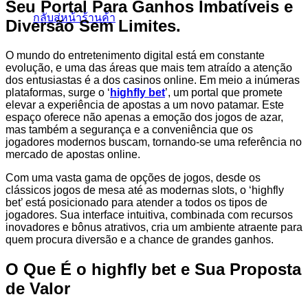
Seu Portal Para Ganhos Imbatíveis e
กลับสู่หน้าร้านค้า
Diversão Sem Limites.
O mundo do entretenimento digital está em constante
evolução, e uma das áreas que mais tem atraído a atenção
dos entusiastas é a dos casinos online. Em meio a inúmeras
plataformas, surge o ‘
highfly bet
’, um portal que promete
elevar a experiência de apostas a um novo patamar. Este
espaço oferece não apenas a emoção dos jogos de azar,
mas também a segurança e a conveniência que os
jogadores modernos buscam, tornando-se uma referência no
mercado de apostas online.
Com uma vasta gama de opções de jogos, desde os
clássicos jogos de mesa até as modernas slots, o ‘highfly
bet’ está posicionado para atender a todos os tipos de
jogadores. Sua interface intuitiva, combinada com recursos
inovadores e bônus atrativos, cria um ambiente atraente para
quem procura diversão e a chance de grandes ganhos.
O Que É o highfly bet e Sua Proposta
de Valor