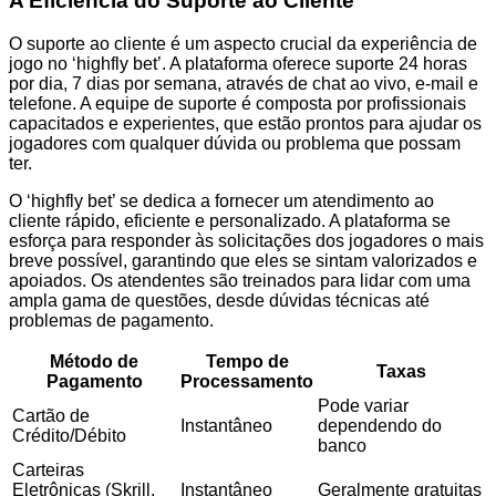
A Eficiência do Suporte ao Cliente
O suporte ao cliente é um aspecto crucial da experiência de
jogo no ‘highfly bet’. A plataforma oferece suporte 24 horas
por dia, 7 dias por semana, através de chat ao vivo, e-mail e
telefone. A equipe de suporte é composta por profissionais
capacitados e experientes, que estão prontos para ajudar os
jogadores com qualquer dúvida ou problema que possam
ter.
O ‘highfly bet’ se dedica a fornecer um atendimento ao
cliente rápido, eficiente e personalizado. A plataforma se
esforça para responder às solicitações dos jogadores o mais
breve possível, garantindo que eles se sintam valorizados e
apoiados. Os atendentes são treinados para lidar com uma
ampla gama de questões, desde dúvidas técnicas até
problemas de pagamento.
Método de
Tempo de
Taxas
Pagamento
Processamento
Pode variar
Cartão de
Instantâneo
dependendo do
Crédito/Débito
banco
Carteiras
Eletrônicas (Skrill,
Instantâneo
Geralmente gratuitas