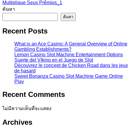
Multiplique Seus Prêmios_1
ค้นหา
ค้นหา
Recent Posts
What is an Ace Casino: A General Overview of Online
Gambling Establishments?
Lemon Casino Slot Machine Entertainment Options
Suerte del Víkino en el Juego de Slot
Découvrez le concept de Chicken Road dans les jeux
de hasard
Sweet Bonanza Casino Slot Machine Game Online
Play
Recent Comments
ไม่มีความเห็นที่จะแสดง
Archives