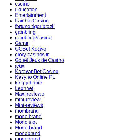
csdino
Education
Entertainment
Fair Go Casino
fortune tiger brazil
gambling
gambling/casino
Game
GGBet Καζίνο
glory-casinos tr
Gxbet Jeux de Casino
jeux
KaravanBet Casino
Kasyno Online PL
king johnnie
Leonbet
Maxi reviewe
mini-review
Mini-reviews
mombrand
mono brand
Mono slot
Mono-brand
monobrand
monobrend