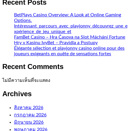
Recent Posts
BetPlays Casino Overview: A Look at Online Gaming
Options.
Intéressant_parcours_avec_playjonny_découvrez_une_e
xpérience_de_jeu_unique_et
FamBet Casino – Hra Časova na Slot Máchání Fortune
Hry v Kasinu IvyBet – Pravidla a Postupy
Élégante sélection et playjonny casino online pour des
joueurs exigeants en quête de sensations fortes
Recent Comments
ไม่มีความเห็นที่จะแสดง
Archives
สิงหาคม 2026
กรกฎาคม 2026
มิถุนายน 2026
พฤษภาคม 2026