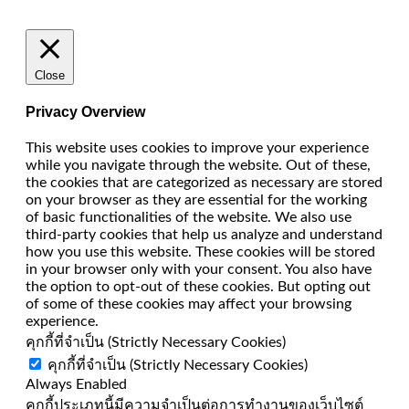
Close
Privacy Overview
This website uses cookies to improve your experience
while you navigate through the website. Out of these,
the cookies that are categorized as necessary are stored
on your browser as they are essential for the working
of basic functionalities of the website. We also use
third-party cookies that help us analyze and understand
how you use this website. These cookies will be stored
in your browser only with your consent. You also have
the option to opt-out of these cookies. But opting out
of some of these cookies may affect your browsing
experience.
คุกกี้ที่จำเป็น (Strictly Necessary Cookies)
คุกกี้ที่จำเป็น (Strictly Necessary Cookies)
Always Enabled
คุกกี้ประเภทนี้มีความจำเป็นต่อการทำงานของเว็บไซต์