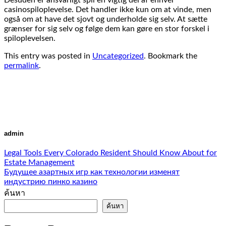
Desuden er ansvarligt spil en vigtig del af enhver
casinospiloplevelse. Det handler ikke kun om at vinde, men
også om at have det sjovt og underholde sig selv. At sætte
grænser for sig selv og følge dem kan gøre en stor forskel i
spiloplevelsen.
This entry was posted in
Uncategorized
. Bookmark the
permalink
.
admin
Legal Tools Every Colorado Resident Should Know About for
Estate Management
Будущее азартных игр как технологии изменят
индустрию пинко казино
ค้นหา
ค้นหา