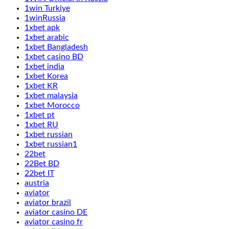
1win Turkiye
1winRussia
1xbet apk
1xbet arabic
1xbet Bangladesh
1xbet casino BD
1xbet india
1xbet Korea
1xbet KR
1xbet malaysia
1xbet Morocco
1xbet pt
1xbet RU
1xbet russian
1xbet russian1
22bet
22Bet BD
22bet IT
austria
aviator
aviator brazil
aviator casino DE
aviator casino fr