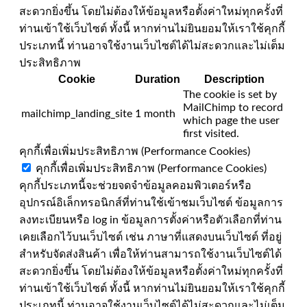
สะดวกยิ่งขึ้น โดยไม่ต้องให้ข้อมูลหรือตั้งค่าใหม่ทุกครั้งที่
ท่านเข้าใช้เว็บไซต์ ทั้งนี้ หากท่านไม่ยินยอมให้เราใช้คุกกี้
ประเภทนี้ ท่านอาจใช้งานเว็บไซต์ได้ไม่สะดวกและไม่เต็ม
ประสิทธิภาพ
Cookie
Duration
Description
The cookie is set by
MailChimp to record
mailchimp_landing_site
1 month
which page the user
first visited.
คุกกี้เพื่อเพิ่มประสิทธิภาพ (Performance Cookies)
คุกกี้เพื่อเพิ่มประสิทธิภาพ (Performance Cookies)
คุกกี้ประเภทนี้จะช่วยจดจำข้อมูลคอมพิวเตอร์หรือ
อุปกรณ์อิเล็กทรอนิกส์ที่ท่านใช้เข้าชมเว็บไซต์ ข้อมูลการ
ลงทะเบียนหรือ log in ข้อมูลการตั้งค่าหรือตัวเลือกที่ท่าน
เคยเลือกไว้บนเว็บไซต์ เช่น ภาษาที่แสดงบนเว็บไซต์ ที่อยู่
สำหรับจัดส่งสินค้า เพื่อให้ท่านสามารถใช้งานเว็บไซต์ได้
สะดวกยิ่งขึ้น โดยไม่ต้องให้ข้อมูลหรือตั้งค่าใหม่ทุกครั้งที่
ท่านเข้าใช้เว็บไซต์ ทั้งนี้ หากท่านไม่ยินยอมให้เราใช้คุกกี้
ประเภทนี้ ท่านอาจใช้งานเว็บไซต์ได้ไม่สะดวกและไม่เต็ม