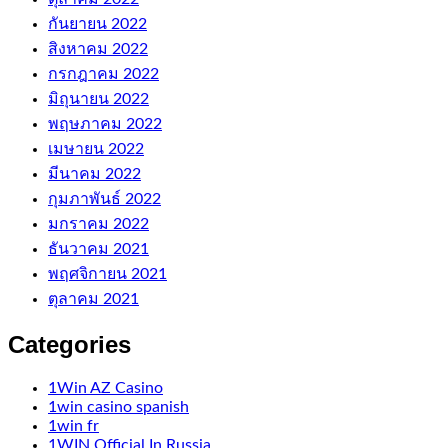
กันยายน 2022
สิงหาคม 2022
กรกฎาคม 2022
มิถุนายน 2022
พฤษภาคม 2022
เมษายน 2022
มีนาคม 2022
กุมภาพันธ์ 2022
มกราคม 2022
ธันวาคม 2021
พฤศจิกายน 2021
ตุลาคม 2021
Categories
1Win AZ Casino
1win casino spanish
1win fr
1WIN Official In Russia