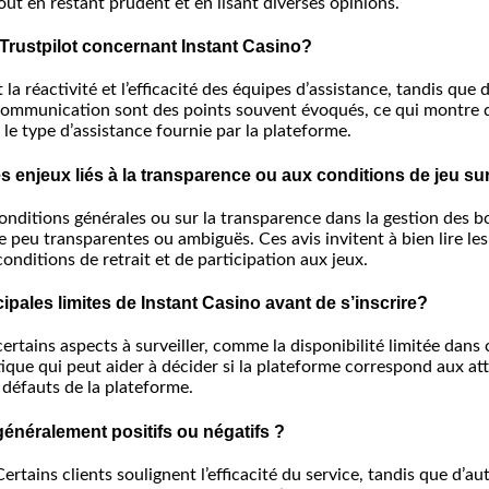
tout en restant prudent et en lisant diverses opinions.
r Trustpilot concernant Instant Casino?
nt la réactivité et l’efficacité des équipes d’assistance, tandis qu
 communication sont des points souvent évoqués, ce qui montre qu
r le type d’assistance fournie par la plateforme.
es enjeux liés à la transparence ou aux conditions de jeu su
conditions générales ou sur la transparence dans la gestion des 
eu transparentes ou ambiguës. Ces avis invitent à bien lire les
nditions de retrait et de participation aux jeux.
cipales limites de Instant Casino avant de s’inscrire?
rtains aspects à surveiller, comme la disponibilité limitée dans 
ue qui peut aider à décider si la plateforme correspond aux atten
défauts de la plateforme.
généralement positifs ou négatifs ?
Certains clients soulignent l’efficacité du service, tandis que d’