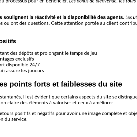
é du processus pour en bénéficier.
Les bonus de bienvenue, les tours 
 soulignent la réactivité et la disponibilité des agents
.
Les u
tés ou ont des questions. Cette attention portée au client contrib
sitifs
ant des dépôts et prolongent le temps de jeu
ntages exclusifs
rt disponible 24/7
i rassure les joueurs
s points forts et faiblesses du site
stantanés, il est évident que certains aspects du site se distingu
on claire des éléments à valoriser et ceux à améliorer.
 retours positifs et négatifs pour avoir une image complète et obj
on du service.