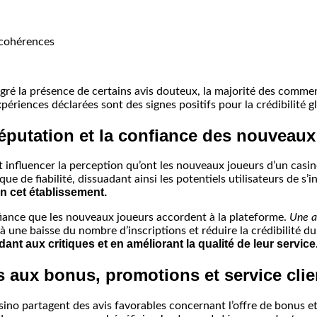
ncohérences
gré la présence de certains avis douteux, la majorité des commen
périences déclarées sont des signes positifs pour la crédibilité 
réputation et la confiance des nouveaux
 influencer la perception qu’ont les nouveaux joueurs d’un casino
e de fiabilité, dissuadant ainsi les potentiels utilisateurs de s’in
n cet établissement.
nfiance que les nouveaux joueurs accordent à la plateforme.
Une a
à une baisse du nombre d’inscriptions et réduire la crédibilité du
nt aux critiques et en améliorant la qualité de leur service
 aux bonus, promotions et service clie
asino partagent des avis favorables concernant l’offre de bonus 