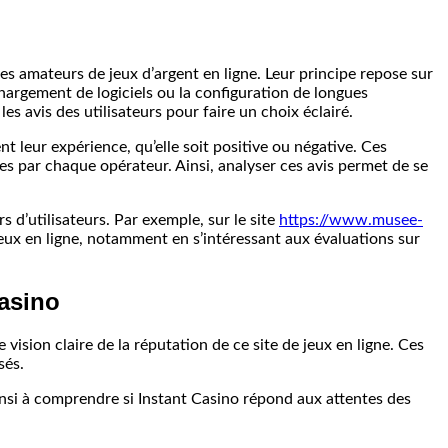
es amateurs de jeux d’argent en ligne. Leur principe repose sur
chargement de logiciels ou la configuration de longues
es avis des utilisateurs pour faire un choix éclairé.
 leur expérience, qu’elle soit positive ou négative. Ces
sées par chaque opérateur. Ainsi, analyser ces avis permet de se
 d’utilisateurs. Par exemple, sur le site
https://www.musee-
 jeux en ligne, notamment en s’intéressant aux évaluations sur
Casino
vision claire de la réputation de ce site de jeux en ligne. Ces
sés.
ainsi à comprendre si Instant Casino répond aux attentes des