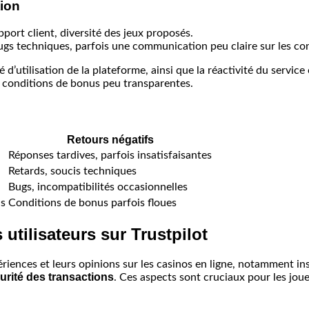
tion
port client, diversité des jeux proposés.
bugs techniques, parfois une communication peu claire sur les co
ité d’utilisation de la plateforme, ainsi que la réactivité du servic
s conditions de bonus peu transparentes.
Retours négatifs
Réponses tardives, parfois insatisfaisantes
Retards, soucis techniques
Bugs, incompatibilités occasionnelles
ns
Conditions de bonus parfois floues
utilisateurs sur Trustpilot
ériences et leurs opinions sur les casinos en ligne, notamment in
urité des transactions
. Ces aspects sont cruciaux pour les jo