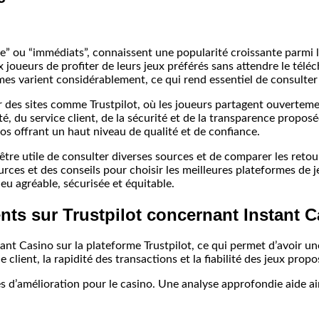
ve” ou “immédiats”, connaissent une popularité croissante parmi l
x joueurs de profiter de leurs jeux préférés sans attendre le télé
mes varient considérablement, ce qui rend essentiel de consulter l
des sites comme Trustpilot, où les joueurs partagent ouvertement
ité, du service client, de la sécurité et de la transparence propo
nos offrant un haut niveau de qualité et de confiance.
tre utile de consulter diverses sources et de comparer les retours
ources et des conseils pour choisir les meilleures plateformes de
jeu agréable, sécurisée et équitable.
nts sur Trustpilot concernant Instant 
t Casino sur la plateforme Trustpilot, ce qui permet d’avoir une 
 client, la rapidité des transactions et la fiabilité des jeux propo
axes d’amélioration pour le casino. Une analyse approfondie aide 
.