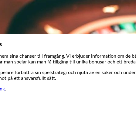
s
mera sina chanser till framgång. Vi erbjuder information om de bäs
r man spelar kan man få tillgång till unika bonusar och ett bred
are förbättra sin spelstrategi och njuta av en säker och underhå
ot på ett ansvarsfullt sätt.
ink
.