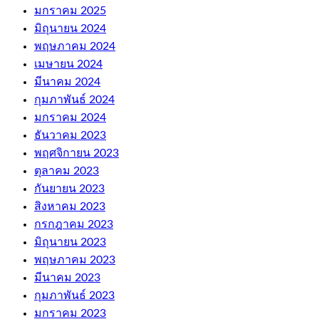
มกราคม 2025
มิถุนายน 2024
พฤษภาคม 2024
เมษายน 2024
มีนาคม 2024
กุมภาพันธ์ 2024
มกราคม 2024
ธันวาคม 2023
พฤศจิกายน 2023
ตุลาคม 2023
กันยายน 2023
สิงหาคม 2023
กรกฎาคม 2023
มิถุนายน 2023
พฤษภาคม 2023
มีนาคม 2023
กุมภาพันธ์ 2023
มกราคม 2023