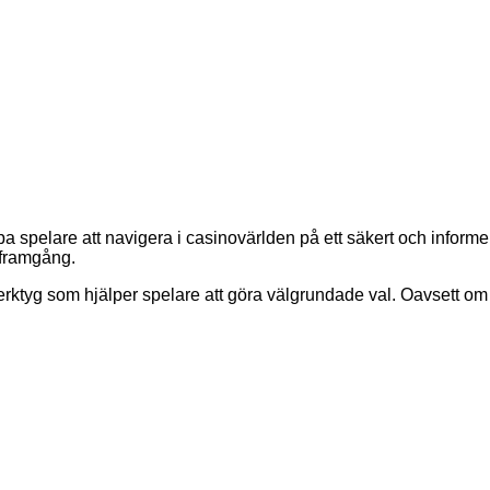
a spelare att navigera i casinovärlden på ett säkert och informer
l framgång.
verktyg som hjälper spelare att göra välgrundade val. Oavsett om 