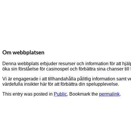
Om webbplatsen
Denna webbplats erbjuder resurser och information för att hjälp
öka sin förståelse för casinospel och förbättra sina chanser til
Vi är engagerade i att tillhandahålla pålitlig information samt 
värdefulla insikter här för att förbättra din spelupplevelse.
This entry was posted in
Public
. Bookmark the
permalink
.