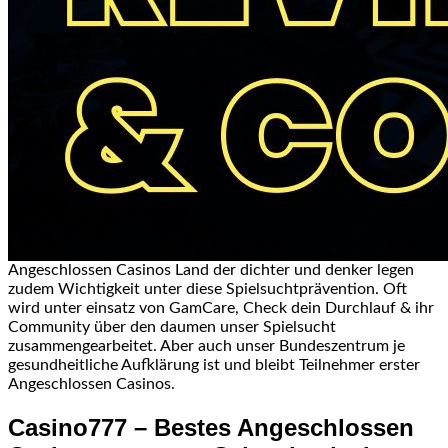
Angeschlossen Casinos Land der dichter und denker legen
zudem Wichtigkeit unter diese Spielsuchtprävention. Oft
wird unter einsatz von GamCare, Check dein Durchlauf & ihr
Community über den daumen unser Spielsucht
zusammengearbeitet. Aber auch unser Bundeszentrum je
gesundheitliche Aufklärung ist und bleibt Teilnehmer erster
Angeschlossen Casinos.
Casino777 – Bestes Angeschlossen