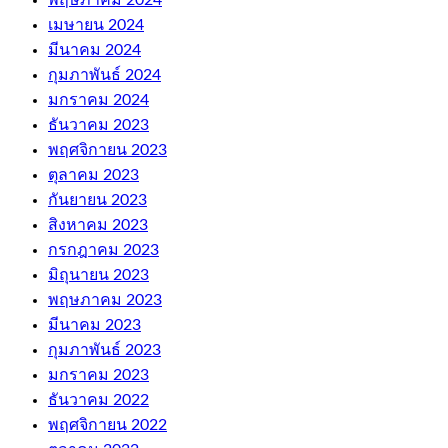
เมษายน 2024
มีนาคม 2024
กุมภาพันธ์ 2024
มกราคม 2024
ธันวาคม 2023
พฤศจิกายน 2023
ตุลาคม 2023
กันยายน 2023
สิงหาคม 2023
กรกฎาคม 2023
มิถุนายน 2023
พฤษภาคม 2023
มีนาคม 2023
กุมภาพันธ์ 2023
มกราคม 2023
ธันวาคม 2022
พฤศจิกายน 2022