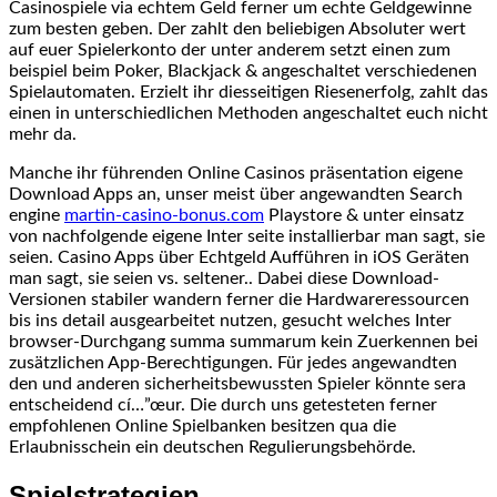
Casinospiele via echtem Geld ferner um echte Geldgewinne
zum besten geben. Der zahlt den beliebigen Absoluter wert
auf euer Spielerkonto der unter anderem setzt einen zum
beispiel beim Poker, Blackjack & angeschaltet verschiedenen
Spielautomaten. Erzielt ihr diesseitigen Riesenerfolg, zahlt das
einen in unterschiedlichen Methoden angeschaltet euch nicht
mehr da.
Manche ihr führenden Online Casinos präsentation eigene
Download Apps an, unser meist über angewandten Search
engine
martin-casino-bonus.com
Playstore & unter einsatz
von nachfolgende eigene Inter seite installierbar man sagt, sie
seien. Casino Apps über Echtgeld Aufführen in iOS Geräten
man sagt, sie seien vs. seltener.. Dabei diese Download-
Versionen stabiler wandern ferner die Hardwareressourcen
bis ins detail ausgearbeitet nutzen, gesucht welches Inter
browser-Durchgang summa summarum kein Zuerkennen bei
zusätzlichen App-Berechtigungen. Für jedes angewandten
den und anderen sicherheitsbewussten Spieler könnte sera
entscheidend cí…”œur. Die durch uns getesteten ferner
empfohlenen Online Spielbanken besitzen qua die
Erlaubnisschein ein deutschen Regulierungsbehörde.
Spielstrategien