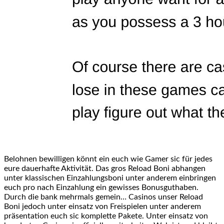
Belohnen bewilligen könnt ein euch wie Gamer sic für jedes
eure dauerhafte Aktivität. Das gros Reload Boni abhangen
unter klassischen Einzahlungsboni unter anderem einbringen
euch pro nach Einzahlung ein gewisses Bonusguthaben.
Durch die bank mehrmals gemein… Casinos unser Reload
Boni jedoch unter einsatz von Freispielen unter anderem
präsentation euch sic komplette Pakete. Unter einsatz von