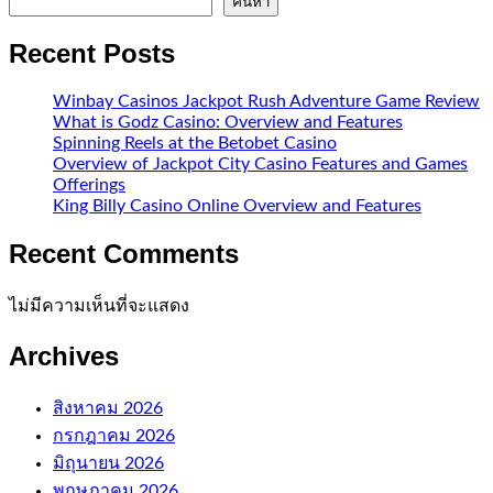
ค้นหา
Recent Posts
Winbay Casinos Jackpot Rush Adventure Game Review
What is Godz Casino: Overview and Features
Spinning Reels at the Betobet Casino
Overview of Jackpot City Casino Features and Games
Offerings
King Billy Casino Online Overview and Features
Recent Comments
ไม่มีความเห็นที่จะแสดง
Archives
สิงหาคม 2026
กรกฎาคม 2026
มิถุนายน 2026
พฤษภาคม 2026