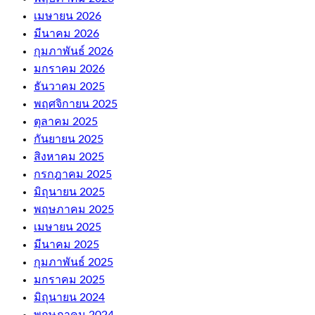
เมษายน 2026
มีนาคม 2026
กุมภาพันธ์ 2026
มกราคม 2026
ธันวาคม 2025
พฤศจิกายน 2025
ตุลาคม 2025
กันยายน 2025
สิงหาคม 2025
กรกฎาคม 2025
มิถุนายน 2025
พฤษภาคม 2025
เมษายน 2025
มีนาคม 2025
กุมภาพันธ์ 2025
มกราคม 2025
มิถุนายน 2024
พฤษภาคม 2024