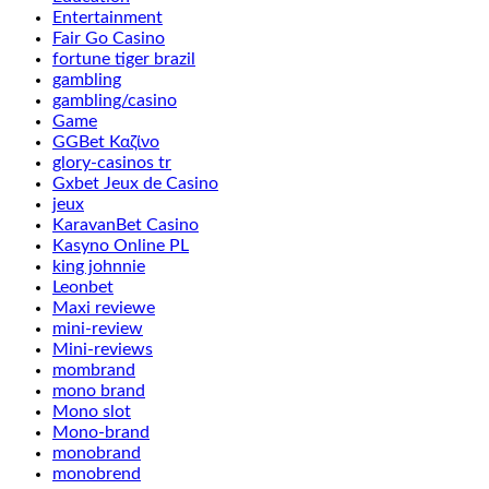
Entertainment
Fair Go Casino
fortune tiger brazil
gambling
gambling/casino
Game
GGBet Καζίνο
glory-casinos tr
Gxbet Jeux de Casino
jeux
KaravanBet Casino
Kasyno Online PL
king johnnie
Leonbet
Maxi reviewe
mini-review
Mini-reviews
mombrand
mono brand
Mono slot
Mono-brand
monobrand
monobrend