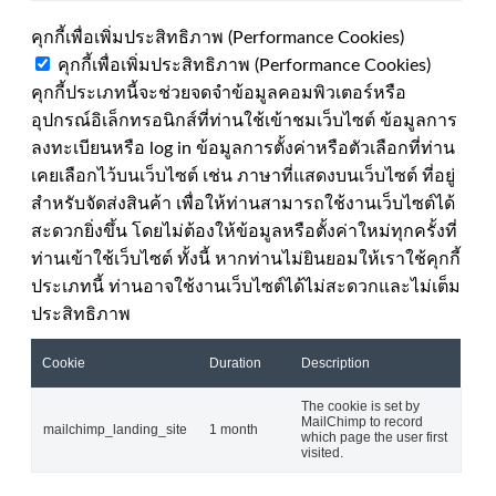
คุกกี้เพื่อเพิ่มประสิทธิภาพ (Performance Cookies)
คุกกี้เพื่อเพิ่มประสิทธิภาพ (Performance Cookies)
คุกกี้ประเภทนี้จะช่วยจดจำข้อมูลคอมพิวเตอร์หรือ
อุปกรณ์อิเล็กทรอนิกส์ที่ท่านใช้เข้าชมเว็บไซต์ ข้อมูลการ
ลงทะเบียนหรือ log in ข้อมูลการตั้งค่าหรือตัวเลือกที่ท่าน
เคยเลือกไว้บนเว็บไซต์ เช่น ภาษาที่แสดงบนเว็บไซต์ ที่อยู่
สำหรับจัดส่งสินค้า เพื่อให้ท่านสามารถใช้งานเว็บไซต์ได้
สะดวกยิ่งขึ้น โดยไม่ต้องให้ข้อมูลหรือตั้งค่าใหม่ทุกครั้งที่
ท่านเข้าใช้เว็บไซต์ ทั้งนี้ หากท่านไม่ยินยอมให้เราใช้คุกกี้
ประเภทนี้ ท่านอาจใช้งานเว็บไซต์ได้ไม่สะดวกและไม่เต็ม
ประสิทธิภาพ
Cookie
Duration
Description
The cookie is set by
MailChimp to record
mailchimp_landing_site
1 month
which page the user first
visited.