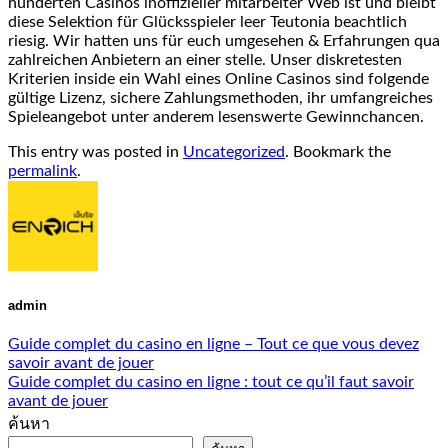
hunderten Casinos inoffizieller mitarbeiter Web ist und bleibt
diese Selektion für Glücksspieler leer Teutonia beachtlich
riesig. Wir hatten uns für euch umgesehen & Erfahrungen qua
zahlreichen Anbietern an einer stelle. Unser diskretesten
Kriterien inside ein Wahl eines Online Casinos sind folgende
gültige Lizenz, sichere Zahlungsmethoden, ihr umfangreiches
Spieleangebot unter anderem lesenswerte Gewinnchancen.
This entry was posted in
Uncategorized
. Bookmark the
permalink
.
admin
Guide complet du casino en ligne – Tout ce que vous devez
savoir avant de jouer
Guide complet du casino en ligne : tout ce qu’il faut savoir
avant de jouer
ค้นหา