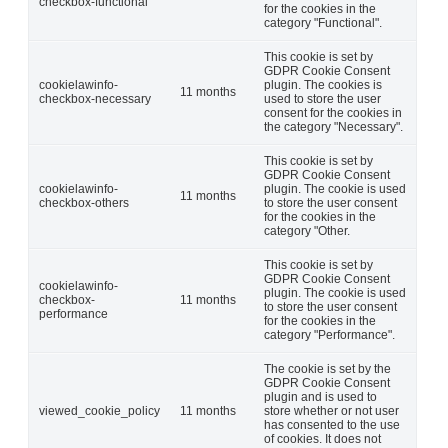
checkbox-functional
for the cookies in the
category "Functional".
This cookie is set by
GDPR Cookie Consent
cookielawinfo-
plugin. The cookies is
11 months
checkbox-necessary
used to store the user
consent for the cookies in
the category "Necessary".
This cookie is set by
GDPR Cookie Consent
cookielawinfo-
plugin. The cookie is used
11 months
checkbox-others
to store the user consent
for the cookies in the
category "Other.
This cookie is set by
GDPR Cookie Consent
cookielawinfo-
plugin. The cookie is used
checkbox-
11 months
to store the user consent
performance
for the cookies in the
category "Performance".
The cookie is set by the
GDPR Cookie Consent
plugin and is used to
viewed_cookie_policy
11 months
store whether or not user
has consented to the use
of cookies. It does not