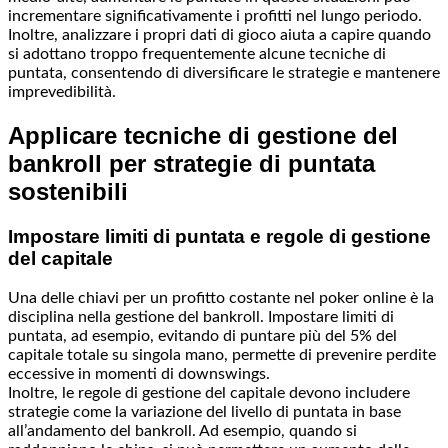
incrementare significativamente i profitti nel lungo periodo.
Inoltre, analizzare i propri dati di gioco aiuta a capire quando
si adottano troppo frequentemente alcune tecniche di
puntata, consentendo di diversificare le strategie e mantenere
imprevedibilità.
Applicare tecniche di gestione del
bankroll per strategie di puntata
sostenibili
Impostare limiti di puntata e regole di gestione
del capitale
Una delle chiavi per un profitto costante nel poker online è la
disciplina nella gestione del bankroll. Impostare limiti di
puntata, ad esempio, evitando di puntare più del 5% del
capitale totale su singola mano, permette di prevenire perdite
eccessive in momenti di downswings.
Inoltre, le regole di gestione del capitale devono includere
strategie come la variazione del livello di puntata in base
all’andamento del bankroll. Ad esempio, quando si