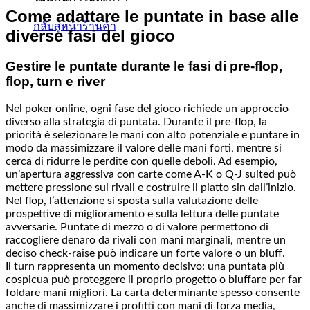
Come adattare le puntate in base alle
กลับสู่หน้าร้านค้า
diverse fasi del gioco
Gestire le puntate durante le fasi di pre-flop,
flop, turn e river
Nel poker online, ogni fase del gioco richiede un approccio
diverso alla strategia di puntata. Durante il pre-flop, la
priorità è selezionare le mani con alto potenziale e puntare in
modo da massimizzare il valore delle mani forti, mentre si
cerca di ridurre le perdite con quelle deboli. Ad esempio,
un’apertura aggressiva con carte come A-K o Q-J suited può
mettere pressione sui rivali e costruire il piatto sin dall’inizio.
Nel flop, l’attenzione si sposta sulla valutazione delle
prospettive di miglioramento e sulla lettura delle puntate
avversarie. Puntate di mezzo o di valore permettono di
raccogliere denaro da rivali con mani marginali, mentre un
deciso check-raise può indicare un forte valore o un bluff.
Il turn rappresenta un momento decisivo: una puntata più
cospicua può proteggere il proprio progetto o bluffare per far
foldare mani migliori. La carta determinante spesso consente
anche di massimizzare i profitti con mani di forza media,