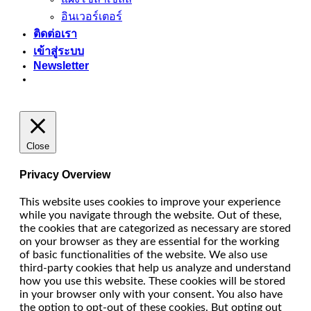
อินเวอร์เตอร์
ติดต่อเรา
เข้าสู่ระบบ
Newsletter
Close
Privacy Overview
This website uses cookies to improve your experience
while you navigate through the website. Out of these,
the cookies that are categorized as necessary are stored
on your browser as they are essential for the working
of basic functionalities of the website. We also use
third-party cookies that help us analyze and understand
how you use this website. These cookies will be stored
in your browser only with your consent. You also have
the option to opt-out of these cookies. But opting out