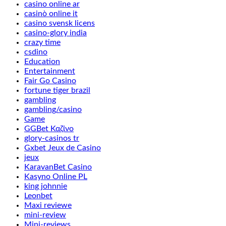
casino online ar
casinò online it
casino svensk licens
casino-glory india
crazy time
csdino
Education
Entertainment
Fair Go Casino
fortune tiger brazil
gambling
gambling/casino
Game
GGBet Καζίνο
glory-casinos tr
Gxbet Jeux de Casino
jeux
KaravanBet Casino
Kasyno Online PL
king johnnie
Leonbet
Maxi reviewe
mini-review
Mini-reviews