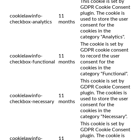
This cookie is set by
GDPR Cookie Consent
plugin. The cookie is
cookielawinfo-
11
used to store the user
checkbox-analytics
months
consent for the
cookies in the
category "Analytics".
The cookie is set by
GDPR cookie consent
cookielawinfo-
11
to record the user
checkbox-functional
months
consent for the
cookies in the
category "Functional".
This cookie is set by
GDPR Cookie Consent
plugin. The cookies is
cookielawinfo-
11
used to store the user
checkbox-necessary
months
consent for the
cookies in the
category "Necessary".
This cookie is set by
GDPR Cookie Consent
plugin. The cookie is
cookielawinfo-
11