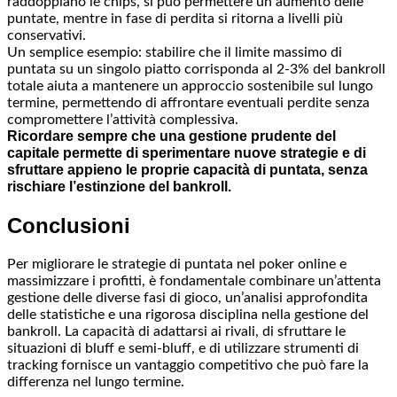
raddoppiano le chips, si può permettere un aumento delle
puntate, mentre in fase di perdita si ritorna a livelli più
conservativi.
Un semplice esempio: stabilire che il limite massimo di
puntata su un singolo piatto corrisponda al 2-3% del bankroll
totale aiuta a mantenere un approccio sostenibile sul lungo
termine, permettendo di affrontare eventuali perdite senza
compromettere l’attività complessiva.
Ricordare sempre che una gestione prudente del
capitale permette di sperimentare nuove strategie e di
sfruttare appieno le proprie capacità di puntata, senza
rischiare l’estinzione del bankroll.
Conclusioni
Per migliorare le strategie di puntata nel poker online e
massimizzare i profitti, è fondamentale combinare un’attenta
gestione delle diverse fasi di gioco, un’analisi approfondita
delle statistiche e una rigorosa disciplina nella gestione del
bankroll. La capacità di adattarsi ai rivali, di sfruttare le
situazioni di bluff e semi-bluff, e di utilizzare strumenti di
tracking fornisce un vantaggio competitivo che può fare la
differenza nel lungo termine.