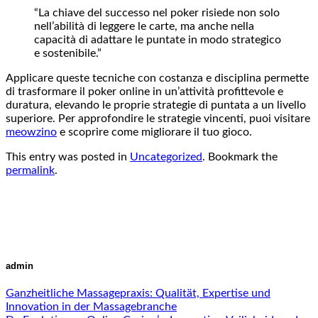
“La chiave del successo nel poker risiede non solo
nell’abilità di leggere le carte, ma anche nella
capacità di adattare le puntate in modo strategico
e sostenibile.”
Applicare queste tecniche con costanza e disciplina permette
di trasformare il poker online in un’attività profittevole e
duratura, elevando le proprie strategie di puntata a un livello
superiore. Per approfondire le strategie vincenti, puoi visitare
meowzino
e scoprire come migliorare il tuo gioco.
This entry was posted in
Uncategorized
. Bookmark the
permalink
.
admin
Ganzheitliche Massagepraxis: Qualität, Expertise und
Innovation in der Massagebranche