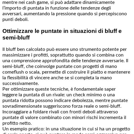
mentre nei cash game, si può adattare dinamicamente
l’importo di puntata in funzione delle tendenze degli
avversari, aumentando la pressione quando si percepiscono
punti deboli.
Ottimizzare le puntate in situazioni di bluff e
semi-bluff
Il bluff ben calcolato può essere uno strumento potente per
massimizzare i profitti, soprattutto quando si combina con
una comprensione approfondita delle tendenze avversarie. Il
semi-bluff, che coinvolge puntate con progetti di mano
comeflush o scala, permette di costruire il piatto e mantenere
la flessibilità di vincere anche se si completa la mano
successivamente.
Per ottimizzare queste tecniche, è fondamentale saper
leggere la puntata di un rivale: un check minimo o una
puntata ridotta possono indicare debolezza, mentre puntate
sovradimensionate suggeriscono forza reale o semi-bluff.
Incoraggiare a foldare rivali con fronti deboli attraverso
puntate di valore combinato con minori rischi incrementa il
profitto netto.
Un esempio pratico: in una situazione in cui si ha un progetto