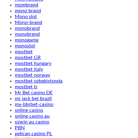
mombrand
mono brand
Mono slot
Mono-brand
monobrand
monobrend
monogame
monoslot
mostbet
mostbet GR
mostbet hungary
mostbet italy
mostbet norway
mostbet ozbekistonda
mostbet tr
Mr Bet casino DE
mr jack bet brazil
mx-bbrbet-casino
online casino
online casino au
ozwin au casino
PBN
pelican casino PL