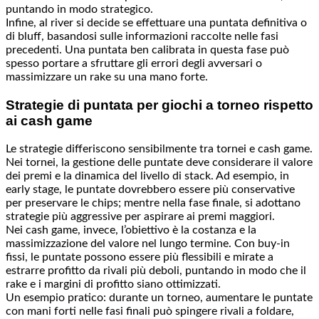
puntando in modo strategico.
Infine, al river si decide se effettuare una puntata definitiva o
di bluff, basandosi sulle informazioni raccolte nelle fasi
precedenti. Una puntata ben calibrata in questa fase può
spesso portare a sfruttare gli errori degli avversari o
massimizzare un rake su una mano forte.
Strategie di puntata per giochi a torneo rispetto
ai cash game
Le strategie differiscono sensibilmente tra tornei e cash game.
Nei tornei, la gestione delle puntate deve considerare il valore
dei premi e la dinamica del livello di stack. Ad esempio, in
early stage, le puntate dovrebbero essere più conservative
per preservare le chips; mentre nella fase finale, si adottano
strategie più aggressive per aspirare ai premi maggiori.
Nei cash game, invece, l’obiettivo è la costanza e la
massimizzazione del valore nel lungo termine. Con buy-in
fissi, le puntate possono essere più flessibili e mirate a
estrarre profitto da rivali più deboli, puntando in modo che il
rake e i margini di profitto siano ottimizzati.
Un esempio pratico: durante un torneo, aumentare le puntate
con mani forti nelle fasi finali può spingere rivali a foldare,