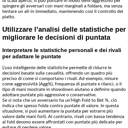
di scala aperto, si può puntare in modo semi-aggressivo per
spingere gli avversari con mani marginali a foldare, ma senza
tentare un all-in immediato, mantenendo così il controllo del
piatto.
Utilizzare l’analisi delle statistiche per
migliorare le decisioni di puntata
Interpretare le statistiche personali e dei rivali
per adattare le puntate
L’uso intelligente delle statistiche permette di ridurre le
decisioni basate sulla casualità, offrendo un quadro più
preciso di come si comportano i rivali. Ad esempio, misure
come aggressività (Agg%), frequenza di puntate e rilanci, o il
tipo di mani mostrate in showdown aiutano a definire quando
adottare puntate più aggressive o conservative.
Se si nota che un avversario ha un’High Fold to Bet %, ciò
indica che spesso folda contro puntate di valore. In questa
situazione, si può aumentare la puntata per estrarre più
valore dalle mani forti. Al contrario, rivali con bassa tendenza
al fold devono essere affrontati con puntate più delicate per
evitare di perdere valore.