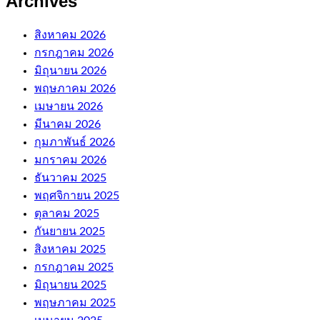
Archives
สิงหาคม 2026
กรกฎาคม 2026
มิถุนายน 2026
พฤษภาคม 2026
เมษายน 2026
มีนาคม 2026
กุมภาพันธ์ 2026
มกราคม 2026
ธันวาคม 2025
พฤศจิกายน 2025
ตุลาคม 2025
กันยายน 2025
สิงหาคม 2025
กรกฎาคม 2025
มิถุนายน 2025
พฤษภาคม 2025