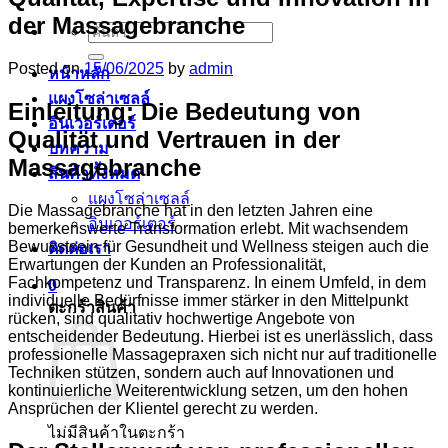
der Massagebranche
ค้นหา:
Posted on
15/06/2025
by
admin
หน้าหลัก
แผงโซล่าเซลล์
Einleitung: Die Bedeutung von
อินเวอร์เตอร์
Qualität und Vertrauen in der
บทความ
Massagebranche
สินค้าทั้งหมด
แผงโซล่าเซลล์
Die Massagebranche hat in den letzten Jahren eine
อินเวอร์เตอร์
bemerkenswerte Transformation erlebt. Mit wachsendem
Bewusstsein für Gesundheit und Wellness steigen auch die
ติดต่อเรา
Erwartungen der Kunden an Professionalität,
Fachkompetenz und Transparenz. In einem Umfeld, in dem
0
individuelle Bedürfnisse immer stärker in den Mittelpunkt
ตะกร้าสินค้า
rücken, sind qualitativ hochwertige Angebote von
entscheidender Bedeutung. Hierbei ist es unerlässlich, dass
professionelle Massagepraxen sich nicht nur auf traditionelle
Techniken stützen, sondern auch auf Innovationen und
kontinuierliche Weiterentwicklung setzen, um den hohen
Ansprüchen der Klientel gerecht zu werden.
ไม่มีสินค้าในตะกร้า