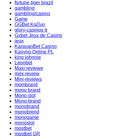
fortune tiger brazil
gambling
gambling/casino
Game
GGBet Καζίνο
glory-casinos tr
Gxbet Jeux de Casino
jeux
KaravanBet Casino
Kasyno Online PL
king johnnie
Leonbet
Maxi reviewe
mini-review
Mini-reviews
mombrand
mono brand
Mono slot
Mono-brand
monobrand
monobrend
monogame
monoslot
mostbet
mostbet GR