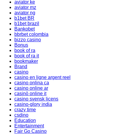
aviator ke
aviator mz
aviator ng
b1bet BR
b1bet brazil
Bankobet
bbrbet colombia
bizzo casino
Bonus
book of ra
book of ra it
bookmaker
Brand
casino
casino en ligne argent reel
casino onlina ca
casino online ar
casinò online it
casino svensk licens
casino-glory india
crazy time
csdino
Education
Entertainment
Fair Go Casino