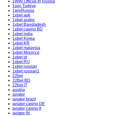
1WIN Official In Russia
1win Turkiye
1winRussia
1xbet apk
1xbet arabic
1xbet Bangladesh
1xbet casino BD
1xbet india
1xbet Korea
1xbet KR
1xbet malaysia
1xbet Morocco
1xbet pt
1xbet RU
1xbet russian
1xbet russian1
22bet
22Bet BD
22bet IT
austria
aviator
aviator brazil
aviator casino DE
aviator casino fr
aviator IN