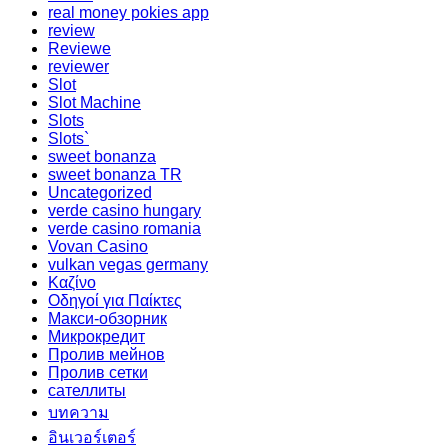
real money pokies app
review
Reviewe
reviewer
Slot
Slot Machine
Slots
Slots`
sweet bonanza
sweet bonanza TR
Uncategorized
verde casino hungary
verde casino romania
Vovan Casino
vulkan vegas germany
Καζίνο
Οδηγοί για Παίκτες
Макси-обзорник
Микрокредит
Пролив мейнов
Пролив сетки
сателлиты
บทความ
อินเวอร์เตอร์