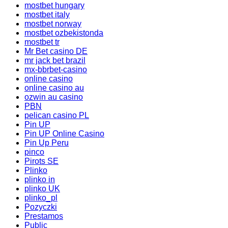
mostbet hungary
mostbet italy
mostbet norway
mostbet ozbekistonda
mostbet tr
Mr Bet casino DE
mr jack bet brazil
mx-bbrbet-casino
online casino
online casino au
ozwin au casino
PBN
pelican casino PL
Pin UP
Pin UP Online Casino
Pin Up Peru
pinco
Pirots SE
Plinko
plinko in
plinko UK
plinko_pl
Pozyczki
Prestamos
Public