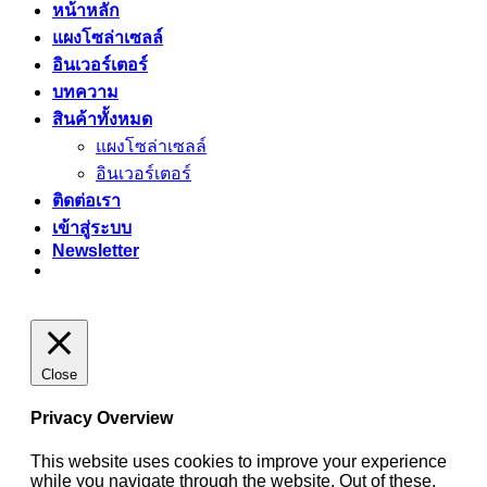
หน้าหลัก
แผงโซล่าเซลล์
อินเวอร์เตอร์
บทความ
สินค้าทั้งหมด
แผงโซล่าเซลล์
อินเวอร์เตอร์
ติดต่อเรา
เข้าสู่ระบบ
Newsletter
Close
Privacy Overview
This website uses cookies to improve your experience
while you navigate through the website. Out of these,