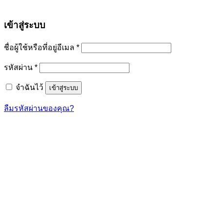
เข้าสู่ระบบ
ต้องการ
ชื่อผู้ใช้หรือที่อยู่อีเมล
*
ต้องการ
รหัสผ่าน
*
จำฉันไว้
เข้าสู่ระบบ
ลืมรหัสผ่านของคุณ?