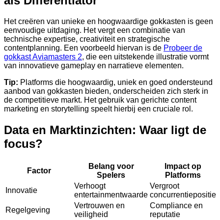
als Differentiator
Het creëren van unieke en hoogwaardige gokkasten is geen
eenvoudige uitdaging. Het vergt een combinatie van
technische expertise, creativiteit en strategische
contentplanning. Een voorbeeld hiervan is de
Probeer de
gokkast Aviamasters 2
, die een uitstekende illustratie vormt
van innovatieve gameplay en narratieve elementen.
Tip:
Platforms die hoogwaardig, uniek en goed ondersteund
aanbod van gokkasten bieden, onderscheiden zich sterk in
de competitieve markt. Het gebruik van gerichte content
marketing en storytelling speelt hierbij een cruciale rol.
Data en Marktinzichten: Waar ligt de
focus?
Belang voor
Impact op
Factor
Spelers
Platforms
Verhoogt
Vergroot
Innovatie
entertainmentwaarde
concurrentiepositie
Vertrouwen en
Compliance en
Regelgeving
veiligheid
reputatie