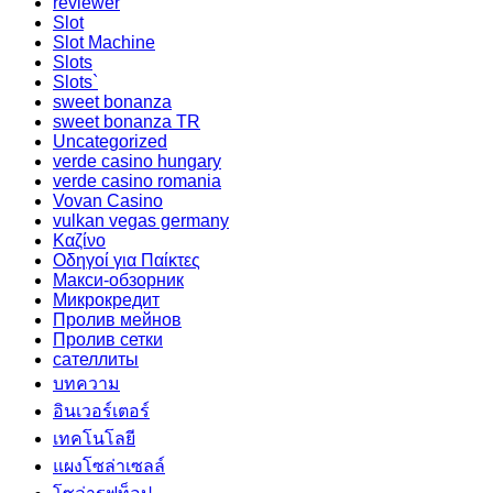
reviewer
Slot
Slot Machine
Slots
Slots`
sweet bonanza
sweet bonanza TR
Uncategorized
verde casino hungary
verde casino romania
Vovan Casino
vulkan vegas germany
Καζίνο
Οδηγοί για Παίκτες
Макси-обзорник
Микрокредит
Пролив мейнов
Пролив сетки
сателлиты
บทความ
อินเวอร์เตอร์
เทคโนโลยี
แผงโซล่าเซลล์