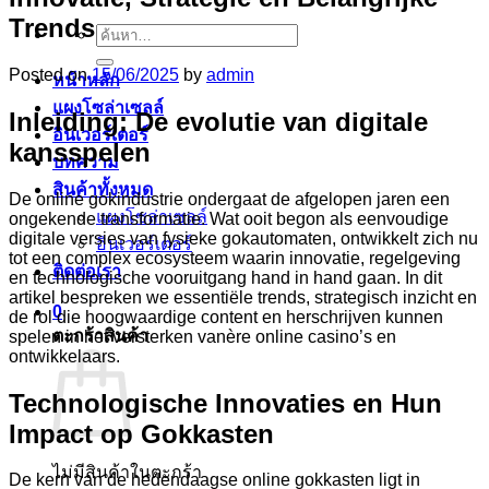
Trends
ค้นหา:
Posted on
15/06/2025
by
admin
หน้าหลัก
แผงโซล่าเซลล์
Inleiding: De evolutie van digitale
อินเวอร์เตอร์
kansspelen
บทความ
สินค้าทั้งหมด
De online gokindustrie ondergaat de afgelopen jaren een
แผงโซล่าเซลล์
ongekende transformatie. Wat ooit begon als eenvoudige
digitale versies van fysieke gokautomaten, ontwikkelt zich nu
อินเวอร์เตอร์
tot een complex ecosysteem waarin innovatie, regelgeving
ติดต่อเรา
en technologische vooruitgang hand in hand gaan. In dit
artikel bespreken we essentiële trends, strategisch inzicht en
0
de rol die hoogwaardige content en herschrijven kunnen
ตะกร้าสินค้า
spelen in het versterken vanère online casino’s en
ontwikkelaars.
Technologische Innovaties en Hun
Impact op Gokkasten
ไม่มีสินค้าในตะกร้า
De kern van de hedendaagse online gokkasten ligt in