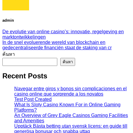
admin
De evolutie van online casino’s: innovatie, regelgeving en
marktontwikkelingen
In de snel evoluerende wereld van blockchain en
gedecentraliseerde financiën staat de staking van cr
ค้นหา
ค้นหา
Recent Posts
Navegar entre giros y bonos sin complicaciones en el
casino online que sorprende a los novatos
Test Post Created
What Is Sloty Casino Known For in Online Gaming
Platforms?
An Overview of Grey Eagle Casinos Gaming Facilities
and Amenities
Upptäck Bästa betting utan svensk licens: en guide till
generösa bonusar och snabba uttag