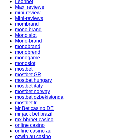
Leonbet
Maxi reviewe
mini-review
Mini-reviews
mombrand
mono brand
Mono slot
Mono-brand
monobrand
monobrend
monogame
monoslot
mostbet
mostbet GR
mostbet hungary
mostbet italy
mostbet norway
mostbet ozbekistonda
mostbet tr
Mr Bet casino DE
mr jack bet brazil
mx-bbrbet-casino
online casino
online casino au
ozwin au casino