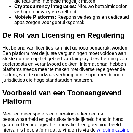
die real-time interactie mogelijk maken.
Cryptocurrency Integraties:
Nieuwe betaalmiddelen
verhogen privacy en snelheid.
Mobiele Platforms:
Responsive designs en dedicated
apps zorgen voor gebruiksgemak.
De Rol van Licensing en Regulering
Het belang van licenties kan niet genoeg benadrukt worden.
Een platform met de juiste vergunningen moet voldoen aan
strikte normen op het gebied van fair play, bescherming van
spelersdata en verantwoord gokken. Internationaal hebben
platforms steeds meer te maken met diverse regelgevende
kaders, wat de noodzaak verhoogt om te opereren binnen
jurisdicties die hoge standaarden hanteren.
Voorbeeld van een Toonaangevend
Platform
Meer en meer spelers en operators erkennen dat
betrouwbaarheid en gebruiksvriendelijkheid hand in hand
gaan met technologische innovatie. Een goed voorbeeld
hiervan is het platform dat te vinden is via de
wildsino casino