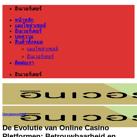
ข้าม
อินเวอร์เตอร์
ไป
หน้าหลัก
ยัง
แผงโซล่าเซลล์
อินเวอร์เตอร์
เนื้อหา
บทความ
สินค้าทั้งหมด
แผงโซล่าเซลล์
อินเวอร์เตอร์
ติดต่อเรา
อินเวอร์เตอร์
Uncategorized
De Evolutie van Online Casino
Platformen: Betrouwbaarheid en