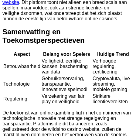
website
. Dit platform toont niet alleen een breed scala aan
spellen, maar voldoet ook aan strenge licentie- en
veiligheidsnormen, wat onderstreept dat het zich plaatst
binnen de eerste lijn van betrouwbare online casino’s.
Samenvatting en
Toekomstperspectieven
Aspect
Belang voor Spelers
Huidige Trend
Veiligheid, eerlijke
Verhoogde
Betrouwbaarheid
kansen, bescherming
regulering,
van data
certificering
Gebruikerservaring,
Cryptovaluta, live
Technologie
transparantie,
streaming,
innovatieve spelmodi
mobiele gaming
Verzekering van fair
Striktere
Regulering
play en veiligheid
licentievereisten
De toekomst van online gambling ligt in het combineren van
technologische innovatie met strenge regelgeving en
transparantie. Platforms die dit balanceren, zoals
geïllustreerd door de wildsino casino website, zullen de
markt blijven domineren en het vertrouwen van de spelers