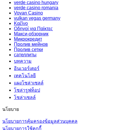
verde casino hungary
verde casino romania
Vovan Casino
vulkan vegas germany
Καζίνο
Οδηγοί για Παίκτες
Макси-обзорник
Микрокредит
Пролив мейнов
Пролив сетки
сателлиты
บทความ
อินเวอร์เตอร์
เทคโนโลยี
แผงโซล่าเซลล์
โซล่ารูฟท็อป
โซล่าเซลล์
นโยบาย
นโยบายการคุ้มครองข้อมูลส่วนบุคคล
นโยบายการใช้คุกกี้