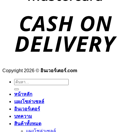
Copyright 2026 ©
อินเวอร์เตอร์.com
ค้นหา:
หน้าหลัก
แผงโซล่าเซลล์
อินเวอร์เตอร์
บทความ
สินค้าทั้งหมด
แผงโซล่าเซลล์