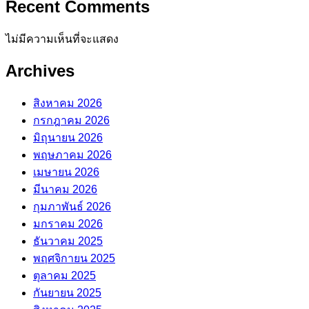
Recent Comments
ไม่มีความเห็นที่จะแสดง
Archives
สิงหาคม 2026
กรกฎาคม 2026
มิถุนายน 2026
พฤษภาคม 2026
เมษายน 2026
มีนาคม 2026
กุมภาพันธ์ 2026
มกราคม 2026
ธันวาคม 2025
พฤศจิกายน 2025
ตุลาคม 2025
กันยายน 2025