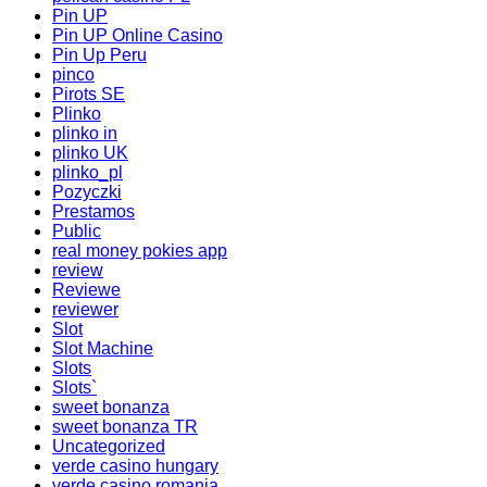
Pin UP
Pin UP Online Casino
Pin Up Peru
pinco
Pirots SE
Plinko
plinko in
plinko UK
plinko_pl
Pozyczki
Prestamos
Public
real money pokies app
review
Reviewe
reviewer
Slot
Slot Machine
Slots
Slots`
sweet bonanza
sweet bonanza TR
Uncategorized
verde casino hungary
verde casino romania