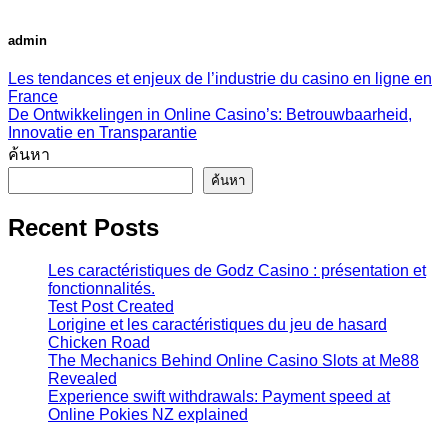
admin
Les tendances et enjeux de l’industrie du casino en ligne en
France
De Ontwikkelingen in Online Casino’s: Betrouwbaarheid,
Innovatie en Transparantie
ค้นหา
ค้นหา
Recent Posts
Les caractéristiques de Godz Casino : présentation et
fonctionnalités.
Test Post Created
Lorigine et les caractéristiques du jeu de hasard
Chicken Road
The Mechanics Behind Online Casino Slots at Me88
Revealed
Experience swift withdrawals: Payment speed at
Online Pokies NZ explained