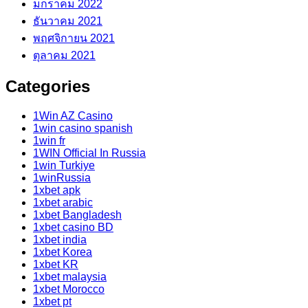
มกราคม 2022
ธันวาคม 2021
พฤศจิกายน 2021
ตุลาคม 2021
Categories
1Win AZ Casino
1win casino spanish
1win fr
1WIN Official In Russia
1win Turkiye
1winRussia
1xbet apk
1xbet arabic
1xbet Bangladesh
1xbet casino BD
1xbet india
1xbet Korea
1xbet KR
1xbet malaysia
1xbet Morocco
1xbet pt