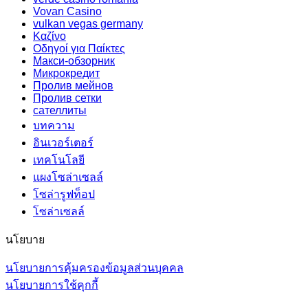
Vovan Casino
vulkan vegas germany
Καζίνο
Οδηγοί για Παίκτες
Макси-обзорник
Микрокредит
Пролив мейнов
Пролив сетки
сателлиты
บทความ
อินเวอร์เตอร์
เทคโนโลยี
แผงโซล่าเซลล์
โซล่ารูฟท็อป
โซล่าเซลล์
นโยบาย
นโยบายการคุ้มครองข้อมูลส่วนบุคคล
นโยบายการใช้คุกกี้