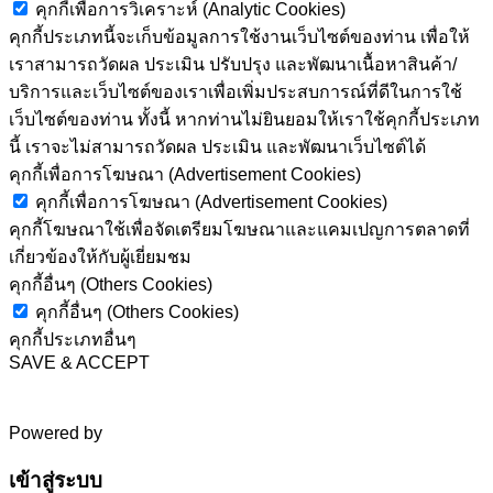
คุกกี้เพื่อการวิเคราะห์ (Analytic Cookies)
คุกกี้ประเภทนี้จะเก็บข้อมูลการใช้งานเว็บไซต์ของท่าน เพื่อให้
เราสามารถวัดผล ประเมิน ปรับปรุง และพัฒนาเนื้อหาสินค้า/
บริการและเว็บไซต์ของเราเพื่อเพิ่มประสบการณ์ที่ดีในการใช้
เว็บไซต์ของท่าน ทั้งนี้ หากท่านไม่ยินยอมให้เราใช้คุกกี้ประเภท
นี้ เราจะไม่สามารถวัดผล ประเมิน และพัฒนาเว็บไซต์ได้
คุกกี้เพื่อการโฆษณา (Advertisement Cookies)
คุกกี้เพื่อการโฆษณา (Advertisement Cookies)
คุกกี้โฆษณาใช้เพื่อจัดเตรียมโฆษณาและแคมเปญการตลาดที่
เกี่ยวข้องให้กับผู้เยี่ยมชม
คุกกี้อื่นๆ (Others Cookies)
คุกกี้อื่นๆ (Others Cookies)
คุกกี้ประเภทอื่นๆ
SAVE & ACCEPT
Powered by
เข้าสู่ระบบ