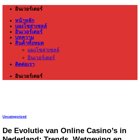
ข้าม
อินเวอร์เตอร์
ไป
หน้าหลัก
ยัง
แผงโซล่าเซลล์
อินเวอร์เตอร์
เนื้อหา
บทความ
สินค้าทั้งหมด
แผงโซล่าเซลล์
อินเวอร์เตอร์
ติดต่อเรา
อินเวอร์เตอร์
Uncategorized
De Evolutie van Online Casino’s in
Nederland: Trends, Wetgeving en