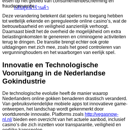
eisen op het gebied van consumentenbescherming en
fraudepreventie.
กลับสู่หน้าร้านค้า
Deze verandering betekent dat spelers nu toegang hebben
tot wettelijk erkende en gereguleerde online casino’s, wat de
betrouwbaarheid en veiligheid aanzienlijk verhoogt.
Daarnaast biedt het de overheid de mogelijkheid om extra
belastinginkomsten te genereren en criminogene activiteiten
terug te dringen. De transitie brengt echter ook grote
uitdagingen met zich mee, zoals het goed controleren van
vergunninghouders en het waarborgen van eerlijk spel.
Innovatie en Technologische
Vooruitgang in de Nederlandse
Gokindustrie
De technologische evolutie heeft de manier waarop
Nederlanders online gokken benaderen drastisch veranderd.
Van gebruiksvriendelijke mobiele apps tot innovatieve game-
ontwerpen, het landschap wordt gekenmerkt door
voortdurende innovatie. Platforms zoals
http://vegasnow-
nl.nl/
bieden een overzicht van het actuele aanbod, inclusief
casino’s die zich inzetten voor transparantie, veiligheid en
eerlijke kansspelen.