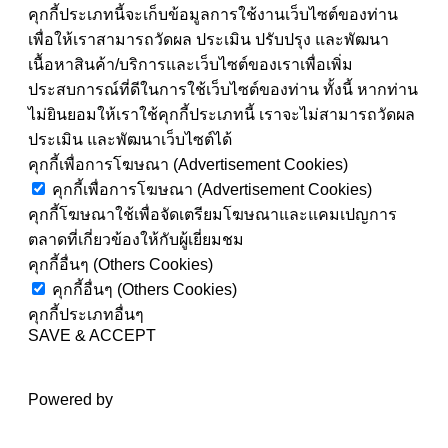
คุกกี้ประเภทนี้จะเก็บข้อมูลการใช้งานเว็บไซต์ของท่าน
เพื่อให้เราสามารถวัดผล ประเมิน ปรับปรุง และพัฒนา
เนื้อหาสินค้า/บริการและเว็บไซต์ของเราเพื่อเพิ่ม
ประสบการณ์ที่ดีในการใช้เว็บไซต์ของท่าน ทั้งนี้ หากท่าน
ไม่ยินยอมให้เราใช้คุกกี้ประเภทนี้ เราจะไม่สามารถวัดผล
ประเมิน และพัฒนาเว็บไซต์ได้
คุกกี้เพื่อการโฆษณา (Advertisement Cookies)
คุกกี้เพื่อการโฆษณา (Advertisement Cookies)
คุกกี้โฆษณาใช้เพื่อจัดเตรียมโฆษณาและแคมเปญการ
ตลาดที่เกี่ยวข้องให้กับผู้เยี่ยมชม
คุกกี้อื่นๆ (Others Cookies)
คุกกี้อื่นๆ (Others Cookies)
คุกกี้ประเภทอื่นๆ
SAVE & ACCEPT
Powered by