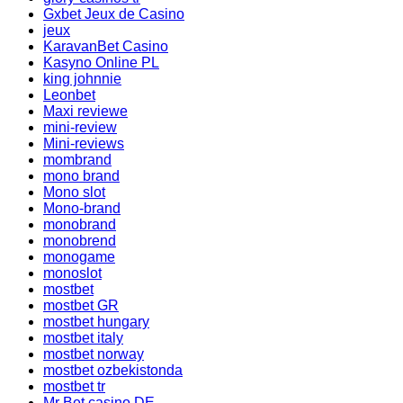
Gxbet Jeux de Casino
jeux
KaravanBet Casino
Kasyno Online PL
king johnnie
Leonbet
Maxi reviewe
mini-review
Mini-reviews
mombrand
mono brand
Mono slot
Mono-brand
monobrand
monobrend
monogame
monoslot
mostbet
mostbet GR
mostbet hungary
mostbet italy
mostbet norway
mostbet ozbekistonda
mostbet tr
Mr Bet casino DE