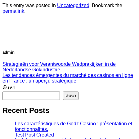
This entry was posted in
Uncategorized
. Bookmark the
permalink
.
admin
Strategieën voor Verantwoorde Wedpraktijken in de
Nederlandse Gokindustrie
Les tendances émergentes du marché des casinos en ligne
en France : un aperçu stratégique
ค้นหา
ค้นหา
Recent Posts
Les caractéristiques de Godz Casino : présentation et
fonctionnalités.
Test Post Created