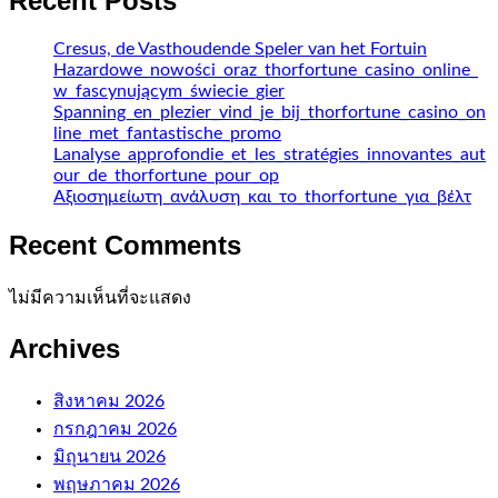
Recent Posts
Cresus, de Vasthoudende Speler van het Fortuin
Hazardowe_nowości_oraz_thorfortune_casino_online_
w_fascynującym_świecie_gier
Spanning_en_plezier_vind_je_bij_thorfortune_casino_on
line_met_fantastische_promo
Lanalyse_approfondie_et_les_stratégies_innovantes_aut
our_de_thorfortune_pour_op
Αξιοσημείωτη_ανάλυση_και_το_thorfortune_για_βέλτ
Recent Comments
ไม่มีความเห็นที่จะแสดง
Archives
สิงหาคม 2026
กรกฎาคม 2026
มิถุนายน 2026
พฤษภาคม 2026