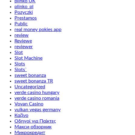
plinko UK
plinko_pl
Pozyczki
Prestamos
Public
real money pokies app
review
Reviewe
reviewer
Slot
Slot Machine
Slots
Slots`
sweet bonanza
sweet bonanza TR
Uncategorized
verde casino hungary
verde casino romania
Vovan Casino
vulkan vegas germany
Καζίνο
Οδηγοί για Παίκτες
Макси-обзорник
Микрокредит