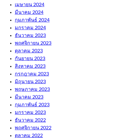
เมษายน 2024
มีนาคม 2024
กุมภาพันธ์ 2024
มกราคม 2024
ธันวาคม 2023
พฤศจิกายน 2023
ตุลาคม 2023
กันยายน 2023
สิงหาคม 2023
กรกฎาคม 2023
มิถุนายน 2023
พฤษภาคม 2023
มีนาคม 2023
กุมภาพันธ์ 2023
มกราคม 2023
ธันวาคม 2022
พฤศจิกายน 2022
ตุลาคม 2022