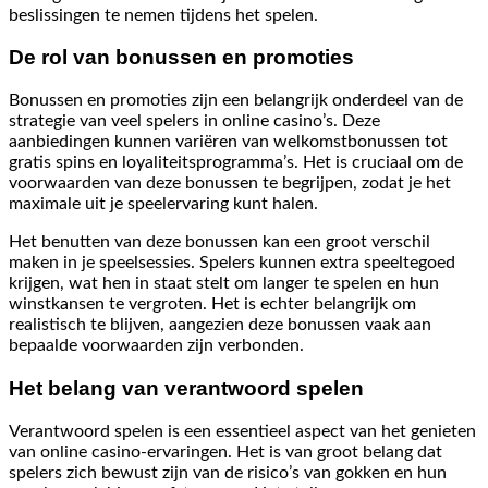
beslissingen te nemen tijdens het spelen.
De rol van bonussen en promoties
Bonussen en promoties zijn een belangrijk onderdeel van de
strategie van veel spelers in online casino’s. Deze
aanbiedingen kunnen variëren van welkomstbonussen tot
gratis spins en loyaliteitsprogramma’s. Het is cruciaal om de
voorwaarden van deze bonussen te begrijpen, zodat je het
maximale uit je speelervaring kunt halen.
Het benutten van deze bonussen kan een groot verschil
maken in je speelsessies. Spelers kunnen extra speeltegoed
krijgen, wat hen in staat stelt om langer te spelen en hun
winstkansen te vergroten. Het is echter belangrijk om
realistisch te blijven, aangezien deze bonussen vaak aan
bepaalde voorwaarden zijn verbonden.
Het belang van verantwoord spelen
Verantwoord spelen is een essentieel aspect van het genieten
van online casino-ervaringen. Het is van groot belang dat
spelers zich bewust zijn van de risico’s van gokken en hun