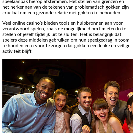
speelaanpak hierop afstemmen. Het stellen van grenzen en
het herkennen van de tekenen van problematisch gokken zijn
cruciaal om een gezonde relatie met gokken te behouden.
Veel online casino’s bieden tools en hulpbronnen aan voor
verantwoord spelen, zoals de mogelijkheid om limieten in te
stellen of jezelf tijdelijk uit te sluiten. Het is belangrijk dat
spelers deze middelen gebruiken om hun speelgedrag in toom
te houden en ervoor te zorgen dat gokken een leuke en veilige
activiteit blijft.