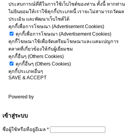
ประสบการณ์ที่ดีในการใช้เว็บไซต์ของท่าน ทั้งนี้ หากท่าน
ไม่ยินยอมให้เราใช้คุกกี้ประเภทนี้ เราจะไม่สามารถวัดผล
ประเมิน และพัฒนาเว็บไซต์ได้
คุกกี้เพื่อการโฆษณา (Advertisement Cookies)
คุกกี้เพื่อการโฆษณา (Advertisement Cookies)
คุกกี้โฆษณาใช้เพื่อจัดเตรียมโฆษณาและแคมเปญการ
ตลาดที่เกี่ยวข้องให้กับผู้เยี่ยมชม
คุกกี้อื่นๆ (Others Cookies)
คุกกี้อื่นๆ (Others Cookies)
คุกกี้ประเภทอื่นๆ
SAVE & ACCEPT
Powered by
เข้าสู่ระบบ
ต้องการ
ชื่อผู้ใช้หรือที่อยู่อีเมล
*