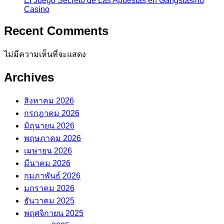
El Juego Secreto de Las Apuestas en Gangstasino
Casino
Recent Comments
ไม่มีความเห็นที่จะแสดง
Archives
สิงหาคม 2026
กรกฎาคม 2026
มิถุนายน 2026
พฤษภาคม 2026
เมษายน 2026
มีนาคม 2026
กุมภาพันธ์ 2026
มกราคม 2026
ธันวาคม 2025
พฤศจิกายน 2025