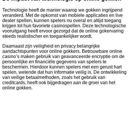
Technologie heeft de manier waarop we gokken ingrijpend
veranderd. Met de opkomst van mobiele applicaties en live
dealer spellen, kunnen spelers nu overal en altijd toegang
krijgen tot hun favoriete casinospellen. Deze technologische
vooruitgang heeft ervoor gezorgd dat de online gokervaring
steeds realistischer en toegankelijker wordt.
Daarnaast zijn veiligheid en privacy belangrijke
aandachtspunten voor online gokkers. Betrouwbare online
casino’s maken gebruik van geavanceerde encryptie om de
persoonlijke en financiële gegevens van spelers te
beschermen. Hierdoor kunnen spelers met een gerust hart
spelen, wetende dat hun informatie veilig is. De ontwikkeling
van veilige betaalmethoden, zoals het gebruik van
creditcards, heeft ook bijgedragen aan de groei van het
online gokken.