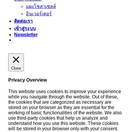
แผงโซล่าเซลล์
อินเวอร์เตอร์
ติดต่อเรา
เข้าสู่ระบบ
Newsletter
Close
Privacy Overview
This website uses cookies to improve your experience
while you navigate through the website. Out of these,
the cookies that are categorized as necessary are
stored on your browser as they are essential for the
working of basic functionalities of the website. We also
use third-party cookies that help us analyze and
understand how you use this website. These cookies
will be stored in your browser only with your consent.