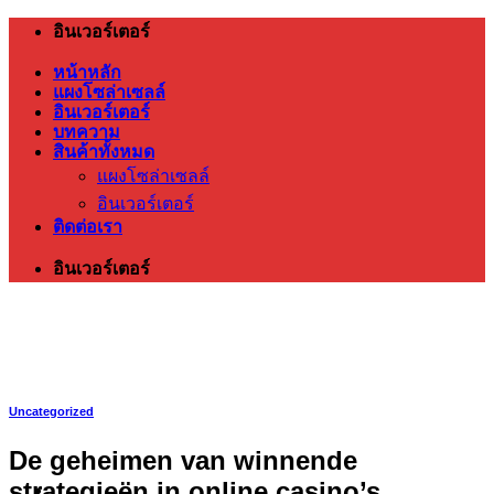
ข้าม
อินเวอร์เตอร์
ไป
หน้าหลัก
ยัง
แผงโซล่าเซลล์
อินเวอร์เตอร์
เนื้อหา
บทความ
สินค้าทั้งหมด
แผงโซล่าเซลล์
อินเวอร์เตอร์
ติดต่อเรา
อินเวอร์เตอร์
Uncategorized
De geheimen van winnende
strategieën in online casino’s