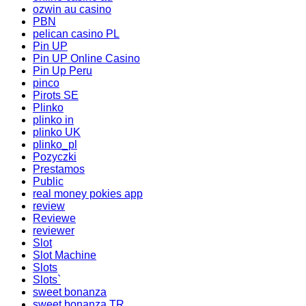
ozwin au casino
PBN
pelican casino PL
Pin UP
Pin UP Online Casino
Pin Up Peru
pinco
Pirots SE
Plinko
plinko in
plinko UK
plinko_pl
Pozyczki
Prestamos
Public
real money pokies app
review
Reviewe
reviewer
Slot
Slot Machine
Slots
Slots`
sweet bonanza
sweet bonanza TR