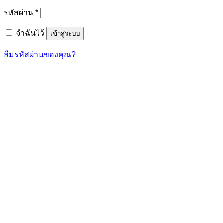
ต้องการ
รหัสผ่าน
*
จำฉันไว้
เข้าสู่ระบบ
ลืมรหัสผ่านของคุณ?