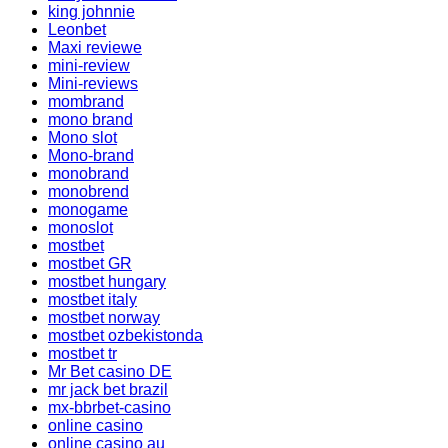
king johnnie
Leonbet
Maxi reviewe
mini-review
Mini-reviews
mombrand
mono brand
Mono slot
Mono-brand
monobrand
monobrend
monogame
monoslot
mostbet
mostbet GR
mostbet hungary
mostbet italy
mostbet norway
mostbet ozbekistonda
mostbet tr
Mr Bet casino DE
mr jack bet brazil
mx-bbrbet-casino
online casino
online casino au