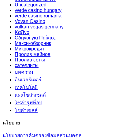
Uncategorized
verde casino hungary
verde casino romania
Vovan Casino
vulkan vegas germany
Καζίνο
Οδηγοί για Παίκτες
Макси-обзорник
Микрокредит
Пролив мейнов
Пролив сетки
сателлиты
บทความ
อินเวอร์เตอร์
เทคโนโลยี
แผงโซล่าเซลล์
โซล่ารูฟท็อป
โซล่าเซลล์
นโยบาย
นโยบายการคุ้มครองข้อมูลส่วนบุคคล