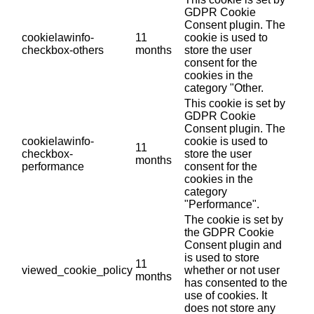
GDPR Cookie
Consent plugin. The
cookielawinfo-
11
cookie is used to
checkbox-others
months
store the user
consent for the
cookies in the
category "Other.
This cookie is set by
GDPR Cookie
Consent plugin. The
cookielawinfo-
cookie is used to
11
checkbox-
store the user
months
performance
consent for the
cookies in the
category
"Performance".
The cookie is set by
the GDPR Cookie
Consent plugin and
is used to store
11
viewed_cookie_policy
whether or not user
months
has consented to the
use of cookies. It
does not store any