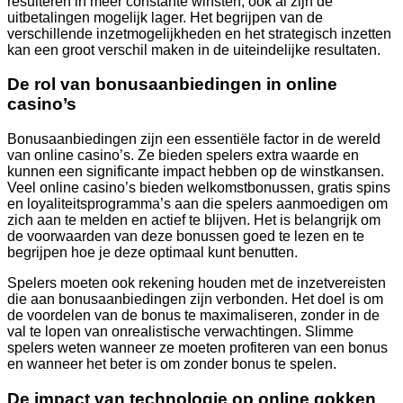
resulteren in meer constante winsten, ook al zijn de
uitbetalingen mogelijk lager. Het begrijpen van de
verschillende inzetmogelijkheden en het strategisch inzetten
kan een groot verschil maken in de uiteindelijke resultaten.
De rol van bonusaanbiedingen in online
casino’s
Bonusaanbiedingen zijn een essentiële factor in de wereld
van online casino’s. Ze bieden spelers extra waarde en
kunnen een significante impact hebben op de winstkansen.
Veel online casino’s bieden welkomstbonussen, gratis spins
en loyaliteitsprogramma’s aan die spelers aanmoedigen om
zich aan te melden en actief te blijven. Het is belangrijk om
de voorwaarden van deze bonussen goed te lezen en te
begrijpen hoe je deze optimaal kunt benutten.
Spelers moeten ook rekening houden met de inzetvereisten
die aan bonusaanbiedingen zijn verbonden. Het doel is om
de voordelen van de bonus te maximaliseren, zonder in de
val te lopen van onrealistische verwachtingen. Slimme
spelers weten wanneer ze moeten profiteren van een bonus
en wanneer het beter is om zonder bonus te spelen.
De impact van technologie op online gokken