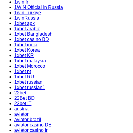
1win fr
1WIN Official In Russia
1win Turkiye
1winRussia
1xbet apk
1xbet arabic
1xbet Bangladesh
1xbet casino BD
1xbet india
1xbet Korea
1xbet KR
1xbet malaysia
1xbet Morocco
1xbet pt
1xbet RU
1xbet russian
1xbet russian1
22bet
22Bet BD
22bet IT
austria
aviator
aviator brazil
aviator casino DE
aviator casino fr