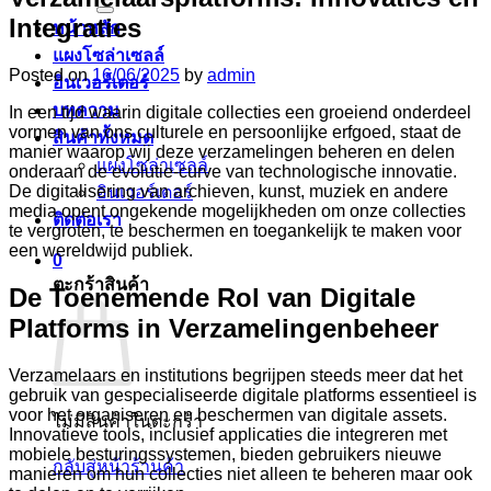
Integraties
หน้าหลัก
แผงโซล่าเซลล์
Posted on
16/06/2025
by
admin
อินเวอร์เตอร์
บทความ
In een tijd waarin digitale collecties een groeiend onderdeel
vormen van ons culturele en persoonlijke erfgoed, staat de
สินค้าทั้งหมด
manier waarop wij deze verzamelingen beheren en delen
แผงโซล่าเซลล์
onderaan de evolutie-curve van technologische innovatie.
De digitalisering van archieven, kunst, muziek en andere
อินเวอร์เตอร์
media opent ongekende mogelijkheden om onze collecties
ติดต่อเรา
te vergroten, te beschermen en toegankelijk te maken voor
een wereldwijd publiek.
0
ตะกร้าสินค้า
De Toenemende Rol van Digitale
Platforms in Verzamelingenbeheer
Verzamelaars en institutions begrijpen steeds meer dat het
gebruik van gespecialiseerde digitale platforms essentieel is
voor het organiseren en beschermen van digitale assets.
ไม่มีสินค้าในตะกร้า
Innovatieve tools, inclusief applicaties die integreren met
mobiele besturingssystemen, bieden gebruikers nieuwe
กลับสู่หน้าร้านค้า
manieren om hun collecties niet alleen te beheren maar ook