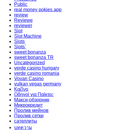
Public
real money pokies app
review
Reviewe
reviewer
Slot
Slot Machine
Slots
Slots`
sweet bonanza
sweet bonanza TR
Uncategorized
verde casino hungary
verde casino romania
Vovan Casino
vulkan vegas germany
Καζίνο
Οδηγοί για Παίκτες
Макси-обзорник
Микрокредит
Пролив мейнов
Пролив сетки
сателлиты
บทความ