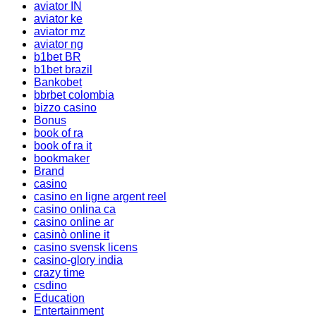
aviator IN
aviator ke
aviator mz
aviator ng
b1bet BR
b1bet brazil
Bankobet
bbrbet colombia
bizzo casino
Bonus
book of ra
book of ra it
bookmaker
Brand
casino
casino en ligne argent reel
casino onlina ca
casino online ar
casinò online it
casino svensk licens
casino-glory india
crazy time
csdino
Education
Entertainment