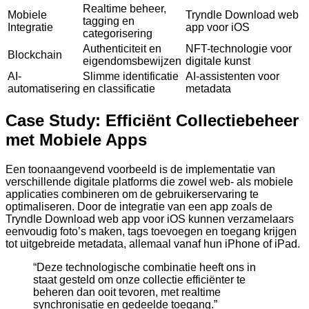
Realtime beheer,
Mobiele
Tryndle Download web
tagging en
Integratie
app voor iOS
categorisering
Authenticiteit en
NFT-technologie voor
Blockchain
eigendomsbewijzen
digitale kunst
AI-
Slimme identificatie
AI-assistenten voor
automatisering
en classificatie
metadata
Case Study: Efficiënt Collectiebeheer
met Mobiele Apps
Een toonaangevend voorbeeld is de implementatie van
verschillende digitale platforms die zowel web- als mobiele
applicaties combineren om de gebruikerservaring te
optimaliseren. Door de integratie van een app zoals de
Tryndle Download web app voor iOS kunnen verzamelaars
eenvoudig foto’s maken, tags toevoegen en toegang krijgen
tot uitgebreide metadata, allemaal vanaf hun iPhone of iPad.
“Deze technologische combinatie heeft ons in
staat gesteld om onze collectie efficiënter te
beheren dan ooit tevoren, met realtime
synchronisatie en gedeelde toegang.”