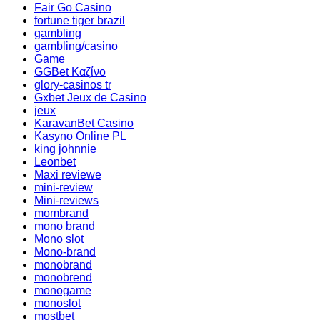
Fair Go Casino
fortune tiger brazil
gambling
gambling/casino
Game
GGBet Καζίνο
glory-casinos tr
Gxbet Jeux de Casino
jeux
KaravanBet Casino
Kasyno Online PL
king johnnie
Leonbet
Maxi reviewe
mini-review
Mini-reviews
mombrand
mono brand
Mono slot
Mono-brand
monobrand
monobrend
monogame
monoslot
mostbet