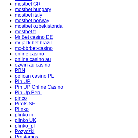
mostbet GR
mostbet hungary
mostbet italy
mostbet norway
mostbet ozbekistonda
mostbet tr
Mr Bet casino DE
mr jack bet brazil
mx-bbrbet-casino
online casino
online casino au
ozwin au casino
PBN
pelican casino PL
Pin UP
Pin UP Online Casino
Pin Up Peru
pinco
Pirots SE
Plinko
plinko in
plinko UK
plinko_pl
Pozyczki
Prestamos