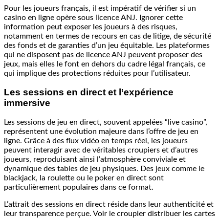
Pour les joueurs français, il est impératif de vérifier si un
casino en ligne opère sous licence ANJ. Ignorer cette
information peut exposer les joueurs à des risques,
notamment en termes de recours en cas de litige, de sécurité
des fonds et de garanties d’un jeu équitable. Les plateformes
qui ne disposent pas de licence ANJ peuvent proposer des
jeux, mais elles le font en dehors du cadre légal français, ce
qui implique des protections réduites pour l’utilisateur.
Les sessions en direct et l’expérience
immersive
Les sessions de jeu en direct, souvent appelées “live casino”,
représentent une évolution majeure dans l’offre de jeu en
ligne. Grâce à des flux vidéo en temps réel, les joueurs
peuvent interagir avec de véritables croupiers et d’autres
joueurs, reproduisant ainsi l’atmosphère conviviale et
dynamique des tables de jeu physiques. Des jeux comme le
blackjack, la roulette ou le poker en direct sont
particulièrement populaires dans ce format.
L’attrait des sessions en direct réside dans leur authenticité et
leur transparence perçue. Voir le croupier distribuer les cartes