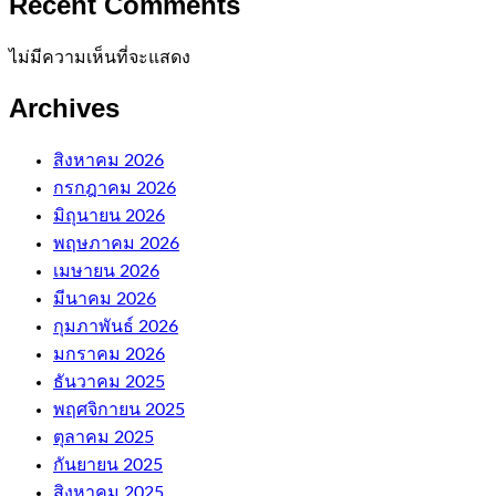
Recent Comments
ไม่มีความเห็นที่จะแสดง
Archives
สิงหาคม 2026
กรกฎาคม 2026
มิถุนายน 2026
พฤษภาคม 2026
เมษายน 2026
มีนาคม 2026
กุมภาพันธ์ 2026
มกราคม 2026
ธันวาคม 2025
พฤศจิกายน 2025
ตุลาคม 2025
กันยายน 2025
สิงหาคม 2025