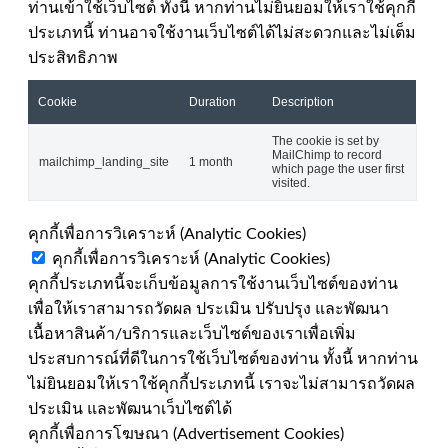
ท่านเข้าใช้เว็บไซต์ ทั้งนี้ หากท่านไม่ยินยอมให้เราใช้คุกกี้
ประเภทนี้ ท่านอาจใช้งานเว็บไซต์ได้ไม่สะดวกและไม่เต็ม
ประสิทธิภาพ
Cookie
Duration
Description
The cookie is set by
MailChimp to record
mailchimp_landing_site
1 month
which page the user first
visited.
คุกกี้เพื่อการวิเคราะห์ (Analytic Cookies)
คุกกี้เพื่อการวิเคราะห์ (Analytic Cookies)
คุกกี้ประเภทนี้จะเก็บข้อมูลการใช้งานเว็บไซต์ของท่าน
เพื่อให้เราสามารถวัดผล ประเมิน ปรับปรุง และพัฒนา
เนื้อหาสินค้า/บริการและเว็บไซต์ของเราเพื่อเพิ่ม
ประสบการณ์ที่ดีในการใช้เว็บไซต์ของท่าน ทั้งนี้ หากท่าน
ไม่ยินยอมให้เราใช้คุกกี้ประเภทนี้ เราจะไม่สามารถวัดผล
ประเมิน และพัฒนาเว็บไซต์ได้
คุกกี้เพื่อการโฆษณา (Advertisement Cookies)