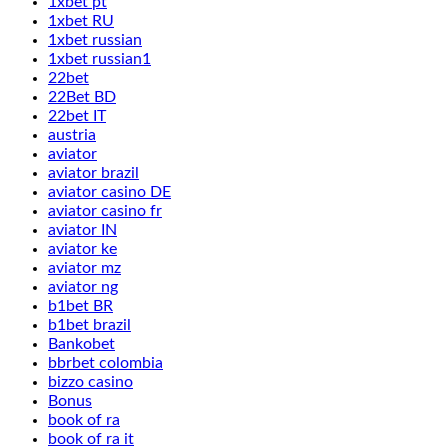
1xbet pt
1xbet RU
1xbet russian
1xbet russian1
22bet
22Bet BD
22bet IT
austria
aviator
aviator brazil
aviator casino DE
aviator casino fr
aviator IN
aviator ke
aviator mz
aviator ng
b1bet BR
b1bet brazil
Bankobet
bbrbet colombia
bizzo casino
Bonus
book of ra
book of ra it