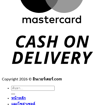
อินเวอร์เตอร์.com
Copyright 2026 ©
ค้นหา:
หน้าหลัก
แผงโซล่าเซลล์