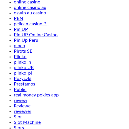
online casino
online casino au
ozwin au casino
PBN
pelican casino PL
Pin UP
Pin UP Online Casino
Pin Up Peru
pinco
Pirots SE
Plinko
plinko in
plinko UK
plinko_pl
Pozyczki
Prestamos
Public
real money pokies app
review
Reviewe
reviewer
Slot
Slot Machine
Slots