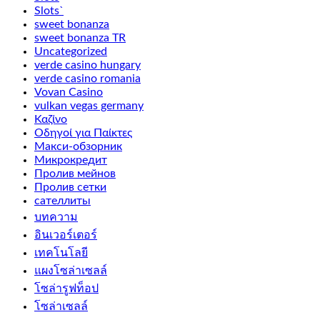
Slots`
sweet bonanza
sweet bonanza TR
Uncategorized
verde casino hungary
verde casino romania
Vovan Casino
vulkan vegas germany
Καζίνο
Οδηγοί για Παίκτες
Макси-обзорник
Микрокредит
Пролив мейнов
Пролив сетки
сателлиты
บทความ
อินเวอร์เตอร์
เทคโนโลยี
แผงโซล่าเซลล์
โซล่ารูฟท็อป
โซล่าเซลล์