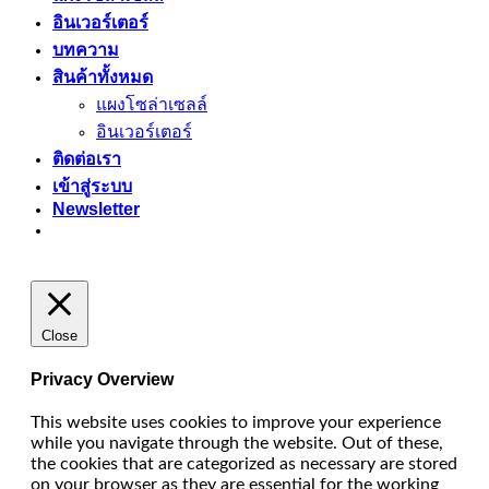
อินเวอร์เตอร์
บทความ
สินค้าทั้งหมด
แผงโซล่าเซลล์
อินเวอร์เตอร์
ติดต่อเรา
เข้าสู่ระบบ
Newsletter
Close
Privacy Overview
This website uses cookies to improve your experience
while you navigate through the website. Out of these,
the cookies that are categorized as necessary are stored
on your browser as they are essential for the working