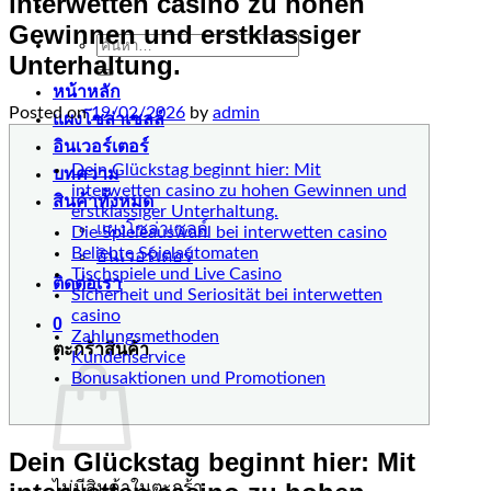
interwetten casino zu hohen
Gewinnen und erstklassiger
ค้นหา:
Unterhaltung.
หน้าหลัก
Posted on
19/02/2026
by
admin
แผงโซล่าเซลล์
อินเวอร์เตอร์
Dein Glückstag beginnt hier: Mit
บทความ
interwetten casino zu hohen Gewinnen und
สินค้าทั้งหมด
erstklassiger Unterhaltung.
แผงโซล่าเซลล์
Die Spieleauswahl bei interwetten casino
Beliebte Spielautomaten
อินเวอร์เตอร์
Tischspiele und Live Casino
ติดต่อเรา
Sicherheit und Seriosität bei interwetten
casino
0
Zahlungsmethoden
ตะกร้าสินค้า
Kundenservice
Bonusaktionen und Promotionen
Dein Glückstag beginnt hier: Mit
ไม่มีสินค้าในตะกร้า