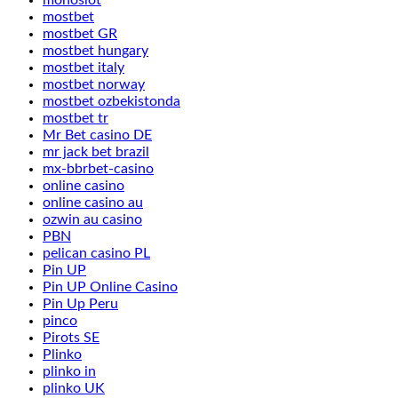
monoslot
mostbet
mostbet GR
mostbet hungary
mostbet italy
mostbet norway
mostbet ozbekistonda
mostbet tr
Mr Bet casino DE
mr jack bet brazil
mx-bbrbet-casino
online casino
online casino au
ozwin au casino
PBN
pelican casino PL
Pin UP
Pin UP Online Casino
Pin Up Peru
pinco
Pirots SE
Plinko
plinko in
plinko UK