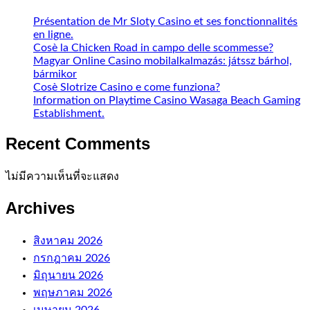
Présentation de Mr Sloty Casino et ses fonctionnalités
en ligne.
Cosè la Chicken Road in campo delle scommesse?
Magyar Online Casino mobilalkalmazás: játssz bárhol,
bármikor
Cosè Slotrize Casino e come funziona?
Information on Playtime Casino Wasaga Beach Gaming
Establishment.
Recent Comments
ไม่มีความเห็นที่จะแสดง
Archives
สิงหาคม 2026
กรกฎาคม 2026
มิถุนายน 2026
พฤษภาคม 2026
เมษายน 2026