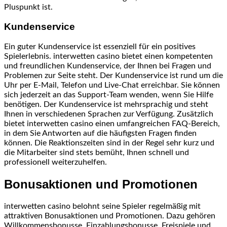
Pluspunkt ist.
Kundenservice
Ein guter Kundenservice ist essenziell für ein positives
Spielerlebnis. interwetten casino bietet einen kompetenten
und freundlichen Kundenservice, der Ihnen bei Fragen und
Problemen zur Seite steht. Der Kundenservice ist rund um die
Uhr per E-Mail, Telefon und Live-Chat erreichbar. Sie können
sich jederzeit an das Support-Team wenden, wenn Sie Hilfe
benötigen. Der Kundenservice ist mehrsprachig und steht
Ihnen in verschiedenen Sprachen zur Verfügung. Zusätzlich
bietet interwetten casino einen umfangreichen FAQ-Bereich,
in dem Sie Antworten auf die häufigsten Fragen finden
können. Die Reaktionszeiten sind in der Regel sehr kurz und
die Mitarbeiter sind stets bemüht, Ihnen schnell und
professionell weiterzuhelfen.
Bonusaktionen und Promotionen
interwetten casino belohnt seine Spieler regelmäßig mit
attraktiven Bonusaktionen und Promotionen. Dazu gehören
Willkommensbonusse, Einzahlungsbonusse, Freispiele und