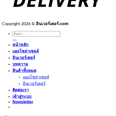
อินเวอร์เตอร์.com
Copyright 2026 ©
ค้นหา:
หน้าหลัก
แผงโซล่าเซลล์
อินเวอร์เตอร์
บทความ
สินค้าทั้งหมด
แผงโซล่าเซลล์
อินเวอร์เตอร์
ติดต่อเรา
เข้าสู่ระบบ
Newsletter