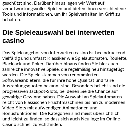
geschützt sind. Darüber hinaus legen wir Wert auf
verantwortungsvolles Spielen und bieten Ihnen verschiedene
Tools und Informationen, um Ihr Spielverhalten im Griff zu
behalten.
Die Spieleauswahl bei interwetten
casino
Das Spieleangebot von interwetten casino ist beeindruckend
vielfältig und umfasst Klassiker wie Spielautomaten, Roulette,
Blackjack und Poker. Darüber hinaus finden Sie hier auch
zahlreiche innovative Spiele, die regelmäßig neu hinzugefügt
werden. Die Spiele stammen von renommierten
Softwareanbietern, die für ihre hohe Qualität und faire
Auszahlungsquoten bekannt sind. Besonders beliebt sind die
progressiven Jackpot-Slots, bei denen Sie die Chance auf
gewaltige Gewinne haben. Die Auswahl an Spielautomaten
reicht von klassischen Fruchtmaschinen bis hin zu modernen
Video-Slots mit aufwendigen Animationen und
Bonusfunktionen. Die Kategorien sind meist übersichtlich
und leicht zu finden, so dass sich auch Neulinge im Online-
Casino schnell zurechtfinden.