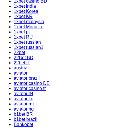
1xbet casino BD
1xbet india
1xbet Korea
1xbet KR
1xbet malaysia
1xbet Morocco
1xbet pt
1xbet RU
1xbet russian
1xbet russian1
22bet
22Bet BD
22bet IT
austria
aviator
aviator brazil
aviator casino DE
aviator casino fr
aviator IN
aviator ke
aviator mz
aviator ng
b1bet BR
b1bet brazil
Bankobet