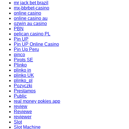
mr jack bet brazil
mx-bbrbet-casino
online casino
online casino au
ozwin au casino
PBN
pelican casino PL
Pin UP
Pin UP Online Casino
Pin Up Peru
pinco
Pirots SE
Plinko
plinko in
plinko UK
plinko_pl
Pozyczki
Prestamos
Public
real money pokies app
review
Reviewe
reviewer
Slot
Slot Machine