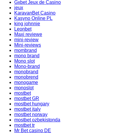
Gxbet Jeux de Casino
jeux
KaravanBet Casino
Kasyno Online PL
king johnnie
Leonbet
Maxi reviewe
mini-review
Mini-reviews
mombrand
mono brand
Mono slot
Mono-brand
monobrand
monobrend
monogame
monoslot
mostbet
mostbet GR
mostbet hungary
mostbet italy
mostbet norway
mostbet ozbekistonda
mostbet tr
Mr Bet casino DE