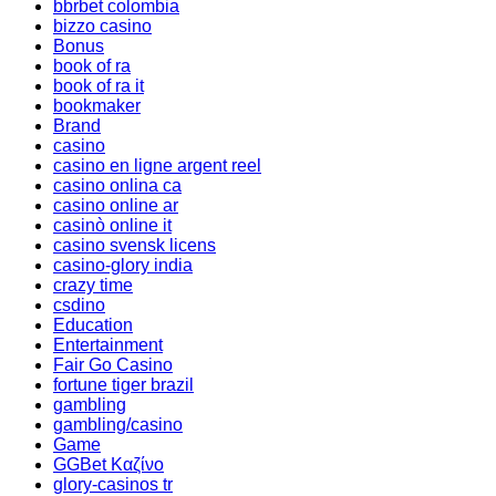
bbrbet colombia
bizzo casino
Bonus
book of ra
book of ra it
bookmaker
Brand
casino
casino en ligne argent reel
casino onlina ca
casino online ar
casinò online it
casino svensk licens
casino-glory india
crazy time
csdino
Education
Entertainment
Fair Go Casino
fortune tiger brazil
gambling
gambling/casino
Game
GGBet Καζίνο
glory-casinos tr