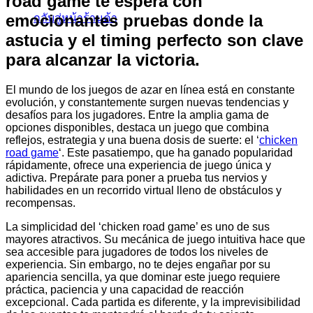
road game te espera con
emocionantes pruebas donde la
กลับสู่หน้าร้านค้า
astucia y el timing perfecto son clave
para alcanzar la victoria.
El mundo de los juegos de azar en línea está en constante
evolución, y constantemente surgen nuevas tendencias y
desafíos para los jugadores. Entre la amplia gama de
opciones disponibles, destaca un juego que combina
reflejos, estrategia y una buena dosis de suerte: el ‘
chicken
road game
‘. Este pasatiempo, que ha ganado popularidad
rápidamente, ofrece una experiencia de juego única y
adictiva. Prepárate para poner a prueba tus nervios y
habilidades en un recorrido virtual lleno de obstáculos y
recompensas.
La simplicidad del ‘chicken road game’ es uno de sus
mayores atractivos. Su mecánica de juego intuitiva hace que
sea accesible para jugadores de todos los niveles de
experiencia. Sin embargo, no te dejes engañar por su
apariencia sencilla, ya que dominar este juego requiere
práctica, paciencia y una capacidad de reacción
excepcional. Cada partida es diferente, y la imprevisibilidad