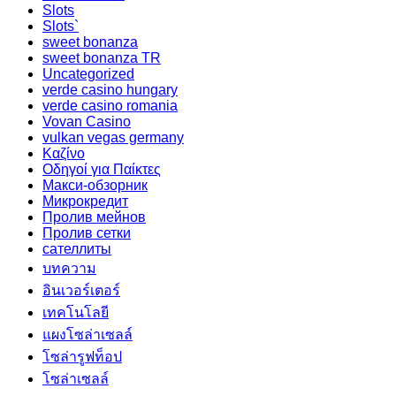
Slots
Slots`
sweet bonanza
sweet bonanza TR
Uncategorized
verde casino hungary
verde casino romania
Vovan Casino
vulkan vegas germany
Καζίνο
Οδηγοί για Παίκτες
Макси-обзорник
Микрокредит
Пролив мейнов
Пролив сетки
сателлиты
บทความ
อินเวอร์เตอร์
เทคโนโลยี
แผงโซล่าเซลล์
โซล่ารูฟท็อป
โซล่าเซลล์