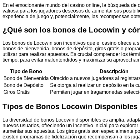
En el emocionante mundo del casino online, la búsqueda de o
valiosa para los jugadores deseosos de aumentar sus posibili
experiencia de juego y, potencialmente, las recompensas obte
¿Qué son los bonos de Locowin y có
Los bonos de Locowin son incentivos que el casino ofrece a s
bonos de bienvenida, bonos de depósito, giros gratis o progr
utilizar para realizar apuestas. Es crucial comprender los tér
tiempo, para evitar malentendidos y maximizar su aprovecham
Tipo de Bono
Descripción
Bono de Bienvenida
Ofrecido a nuevos jugadores al registrar
Bono de Depósito
Se otorga al realizar un depósito en la c
Giros Gratis
Permiten jugar en tragamonedas selecci
Tipos de Bonos Locowin Disponibles
La diversidad de bonos Locowin disponibles es amplia, adapt
nuevos usuarios, ofreciendo un incentivo inicial para explorar
aumentar sus apuestas. Los giros gratis son especialmente pop
existen programas de fidelización que recompensan a los jug