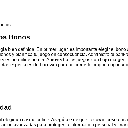
ritos.
los Bonos
ia bien definida. En primer lugar, es importante elegir el bon
ciones y planifica tu juego en consecuencia. Administra tu bank
puedes permitirte perder. Aprovecha los juegos con bajo margen 
fertas especiales de Locowin para no perderte ninguna oportuni
idad
l elegir un casino online. Asegúrate de que Locowin posea una 
iptación avanzadas para proteger tu información personal y finan