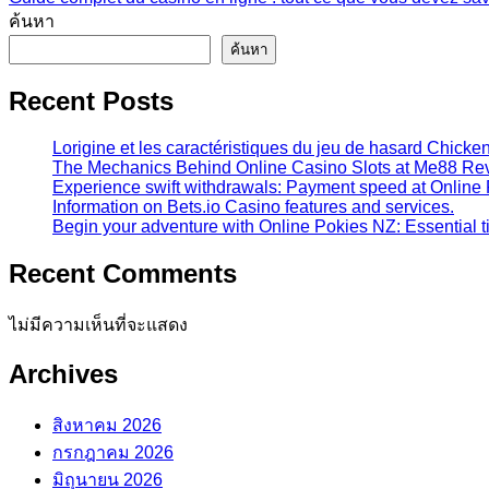
ค้นหา
ค้นหา
Recent Posts
Lorigine et les caractéristiques du jeu de hasard Chick
The Mechanics Behind Online Casino Slots at Me88 Re
Experience swift withdrawals: Payment speed at Online
Information on Bets.io Casino features and services.
Begin your adventure with Online Pokies NZ: Essential t
Recent Comments
ไม่มีความเห็นที่จะแสดง
Archives
สิงหาคม 2026
กรกฎาคม 2026
มิถุนายน 2026