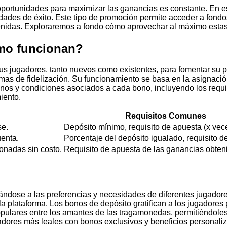
portunidades para maximizar las ganancias es constante. En es
dades de éxito. Este tipo de promoción permite acceder a fondo
nidas. Exploraremos a fondo cómo aprovechar al máximo estas o
mo funcionan?
us jugadores, tanto nuevos como existentes, para fomentar su p
amas de fidelización. Su funcionamiento se basa en la asignaci
minos y condiciones asociados a cada bono, incluyendo los requis
iento.
Requisitos Comunes
se.
Depósito mínimo, requisito de apuesta (x vec
uenta.
Porcentaje del depósito igualado, requisito d
onadas sin costo.
Requisito de apuesta de las ganancias obten
ándose a las preferencias y necesidades de diferentes jugador
 la plataforma. Los bonos de depósito gratifican a los jugadore
ulares entre los amantes de las tragamonedas, permitiéndoles d
adores más leales con bonos exclusivos y beneficios personali