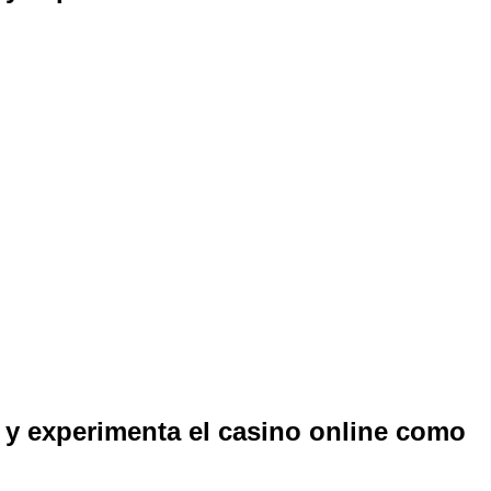
 y experimenta el casino online como