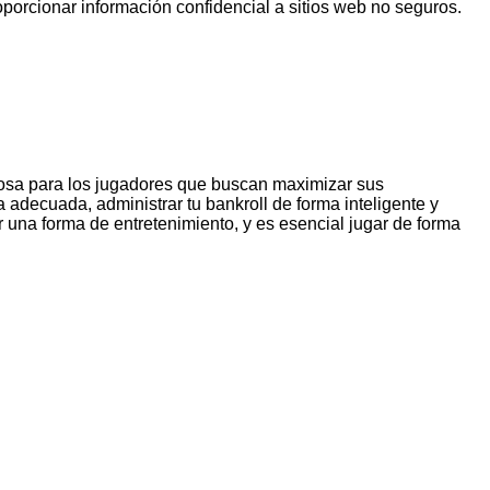
oporcionar información confidencial a sitios web no seguros.
liosa para los jugadores que buscan maximizar sus
adecuada, administrar tu bankroll de forma inteligente y
er una forma de entretenimiento, y es esencial jugar de forma