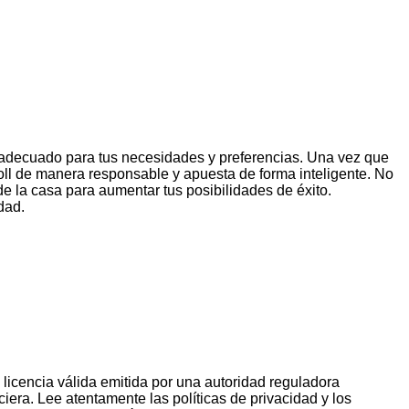
o adecuado para tus necesidades y preferencias. Una vez que
roll de manera responsable y apuesta de forma inteligente. No
de la casa para aumentar tus posibilidades de éxito.
dad.
licencia válida emitida por una autoridad reguladora
ciera. Lee atentamente las políticas de privacidad y los