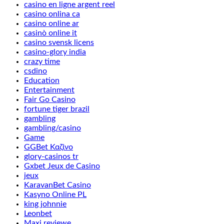
casino en ligne argent reel
casino onlina ca
casino online ar
casinò online it
casino svensk licens
casino-glory india
crazy time
csdino
Education
Entertainment
Fair Go Casino
fortune tiger brazil
gambling
gambling/casino
Game
GGBet Καζίνο
glory-casinos tr
Gxbet Jeux de Casino
jeux
KaravanBet Casino
Kasyno Online PL
king johnnie
Leonbet
Maxi reviewe