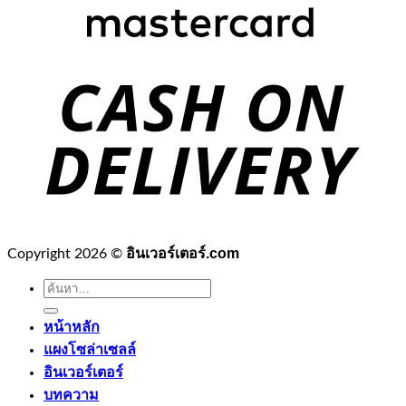
อินเวอร์เตอร์.com
Copyright 2026 ©
ค้นหา:
หน้าหลัก
แผงโซล่าเซลล์
อินเวอร์เตอร์
บทความ