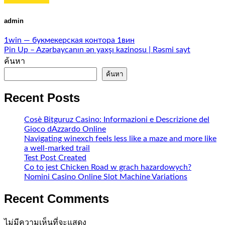
admin
1win — букмекерская контора 1вин
Pin Up – Azərbaycanın ən yaxşı kazinosu | Rəsmi sayt
ค้นหา
ค้นหา
Recent Posts
Cosè Bitguruz Casino: Informazioni e Descrizione del
Gioco dAzzardo Online
Navigating winexch feels less like a maze and more like
a well-marked trail
Test Post Created
Co to jest Chicken Road w grach hazardowych?
Nomini Casino Online Slot Machine Variations
Recent Comments
ไม่มีความเห็นที่จะแสดง