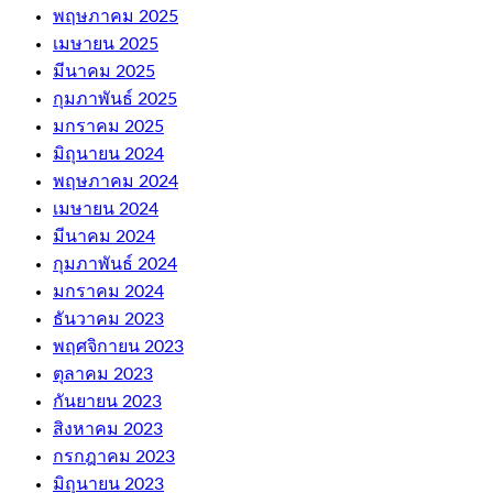
พฤษภาคม 2025
เมษายน 2025
มีนาคม 2025
กุมภาพันธ์ 2025
มกราคม 2025
มิถุนายน 2024
พฤษภาคม 2024
เมษายน 2024
มีนาคม 2024
กุมภาพันธ์ 2024
มกราคม 2024
ธันวาคม 2023
พฤศจิกายน 2023
ตุลาคม 2023
กันยายน 2023
สิงหาคม 2023
กรกฎาคม 2023
มิถุนายน 2023