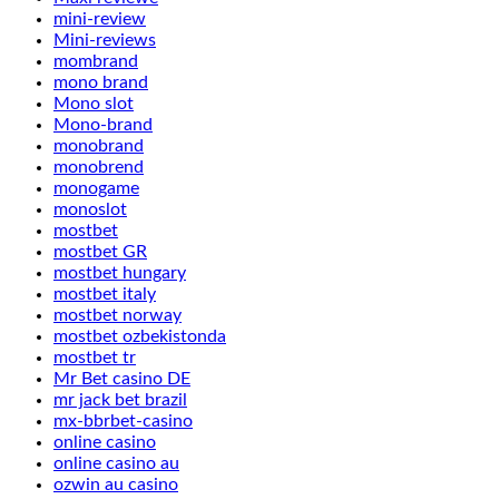
mini-review
Mini-reviews
mombrand
mono brand
Mono slot
Mono-brand
monobrand
monobrend
monogame
monoslot
mostbet
mostbet GR
mostbet hungary
mostbet italy
mostbet norway
mostbet ozbekistonda
mostbet tr
Mr Bet casino DE
mr jack bet brazil
mx-bbrbet-casino
online casino
online casino au
ozwin au casino